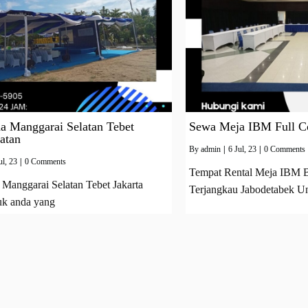
a Manggarai Selatan Tebet
Sewa Meja IBM Full C
latan
By
admin
|
6
Jul, 23
|
0 Comments
ul, 23
|
0 Comments
Tempat Rental Meja IBM B
Manggarai Selatan Tebet Jakarta
Terjangkau Jabodetabek U
uk anda yang