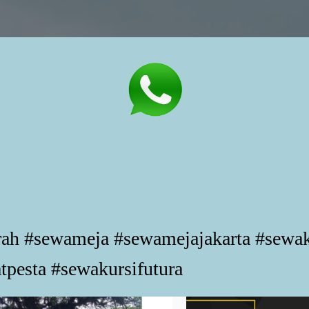
rah #sewameja #sewamejajakarta #sewa
tpesta #sewakursifutura