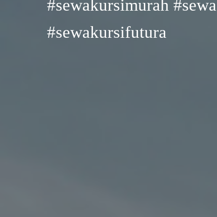
#sewakursimurah #sewaa
#sewakursifutura