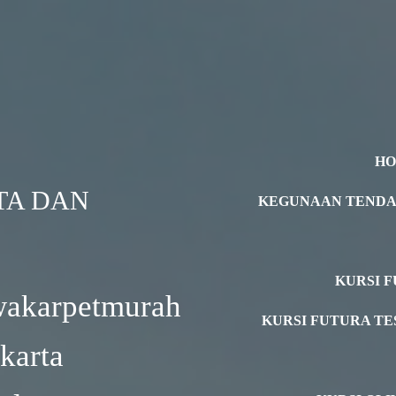
H
TA DAN
KEGUNAAN TEND
KURSI F
wakarpetmurah
KURSI FUTURA TE
karta