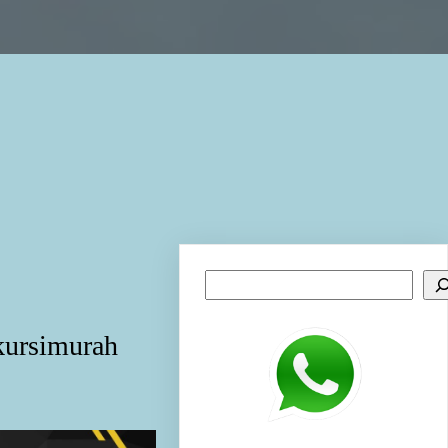
Search
kursimurah