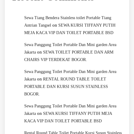
Sewa Tiang Bendera Stainless toilet Portable Tiang
on
Antrian Tangsel
SEWA KURSI TIFFANY PUTIH
MEJA KACA VIP DAN TOILET PORTABLE BSD
Sewa Panggung Toilet Portable Dan Mini garden Area
on
Jakarta
SEWA TOILET PORTABLE DAN ARM
CHAIRS VIP TERDEKAT BOGOR.
Sewa Panggung Toilet Portable Dan Mini garden Area
on
Jakarta
RENTAL ROUND TABLE TOILET
PORTABLE DAN KURSI SUSUN STAINLESS
BOGOR.
Sewa Panggung Toilet Portable Dan Mini garden Area
on
Jakarta
SEWA KURSI TIFFANY PUTIH MEJA
KACA VIP DAN TOILET PORTABLE BSD
Rental Round Table Toilet Portable Kursi Susun Stainless