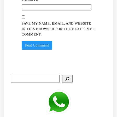
SAVE MY NAME, EMAIL, AND WEBSITE
IN THIS BROWSER FOR THE NEXT TIME I
COMMENT.