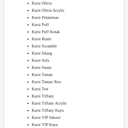
Kursi Olivia
Kursi Olivia Acrylic
Kursi Pelaminan
Kursi Puff
Kursi Puff Kotak
Kursi Rustic
Kursi Scramble
Kursi Silang
Kursi Sofa
Kursi Susun
Kursi Taman
Kursi Taman Xtra
Kursi Test
Kursi Tiffany
Kursi Tiffany Acrylic
Kursi Tiffany Kayu
Kursi VIP Jokowi
Kursi VIP Kayu