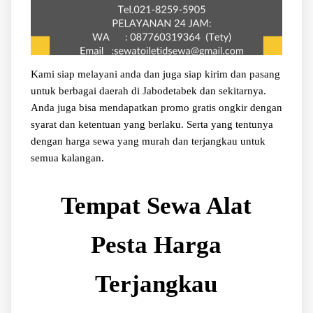
Kami siap melayani anda dan juga siap kirim dan pasang
untuk berbagai daerah di Jabodetabek dan sekitarnya.
Anda juga bisa mendapatkan promo gratis ongkir dengan
syarat dan ketentuan yang berlaku. Serta yang tentunya
dengan harga sewa yang murah dan terjangkau untuk
semua kalangan.
Tempat Sewa Alat
Pesta Harga
Terjangkau