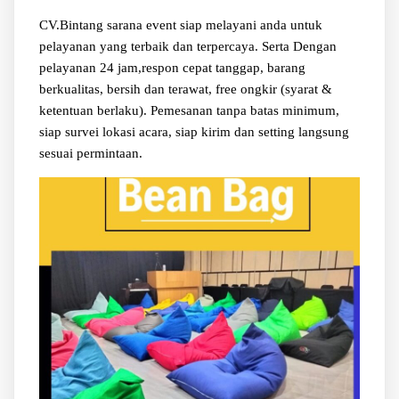
CV.Bintang sarana event siap melayani anda untuk
pelayanan yang terbaik dan terpercaya. Serta Dengan
pelayanan 24 jam,respon cepat tanggap, barang
berkualitas, bersih dan terawat, free ongkir (syarat &
ketentuan berlaku). Pemesanan tanpa batas minimum,
siap survei lokasi acara, siap kirim dan setting langsung
sesuai permintaan.