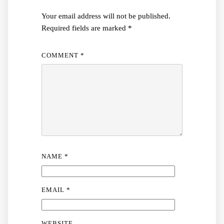
Your email address will not be published.
Required fields are marked
*
COMMENT
*
NAME
*
EMAIL
*
WEBSITE