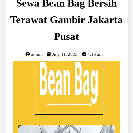
Sewa Bean Bag Bersih
Terawat Gambir Jakarta
Pusat
admin
July 11, 2023
4:16 am