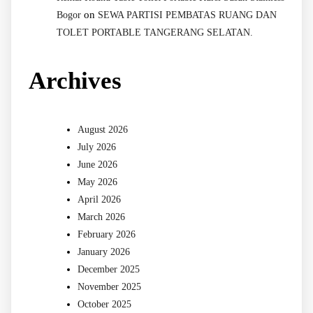
on
Bogor
SEWA PARTISI PEMBATAS RUANG DAN
TOLET PORTABLE TANGERANG SELATAN.
Archives
August 2026
July 2026
June 2026
May 2026
April 2026
March 2026
February 2026
January 2026
December 2025
November 2025
October 2025