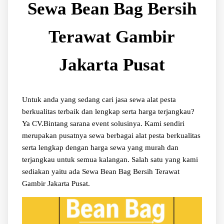
Sewa Bean Bag Bersih
Terawat Gambir
Jakarta Pusat
Untuk anda yang sedang cari jasa sewa alat pesta
berkualitas terbaik dan lengkap serta harga terjangkau?
Ya CV.Bintang sarana event solusinya. Kami sendiri
merupakan pusatnya sewa berbagai alat pesta berkualitas
serta lengkap dengan harga sewa yang murah dan
terjangkau untuk semua kalangan. Salah satu yang kami
sediakan yaitu ada Sewa Bean Bag Bersih Terawat
Gambir Jakarta Pusat.