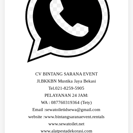
CV BINTANG SARANA EVENT
Jl.BKKBN Mustika Jaya Bekasi
Tel.021-8259-5905
PELAYANAN 24 JAM:
WA : 087760319364 (Tety)
Email :sewatoiletidsewa@gmail.com
website :www.bintangsaranaevent.rentals
www.sewatoilet.net
www.alatpestadekorasi.com