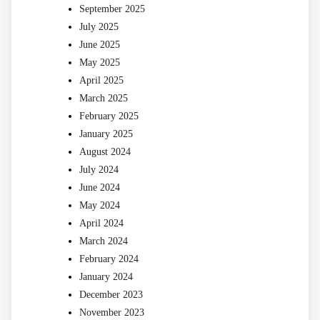
September 2025
July 2025
June 2025
May 2025
April 2025
March 2025
February 2025
January 2025
August 2024
July 2024
June 2024
May 2024
April 2024
March 2024
February 2024
January 2024
December 2023
November 2023