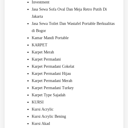
Investment
Jasa Sewa Sofa Oval Dan Meja Retro Putih Di
Jakarta
Jasa Sewa Toilet Dan Wastafel Portable Berkualitas
di Bogor
Kamar Mandi Portable
KARPET
Karpet Merah
Karpet Permadani
Karpet Permadani Cokelat
Karpet Permadani Hijau
Karpet Permadani Merah
Karpet Permadani Turkey
Karpet Type Sajadah
KURSI
Kursi Acrylic
Kursi Acrylic Bening
Kursi Akad