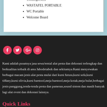
WASTAFEL PORTABLE
WC Portable
Welcome Board
Kami adalah pusatnya jasa sewa/rental alat pesta dan dekorasi terlengkap dan
berkualitas terbaik di area Jabodetabek dan sekitarnya.Kami menyewakan
berbagai macam jenis alat pesta mulai dari kursi futura,kursi sofa,kursi
tiffany,kursi olivia,kursi barstool,meja barstool,meja kotak,meja bulat,berbagai
jenis panggung,tenda-tenda pesta dan pameran,sound sistem dan masih banyak
lagi alat event dan dekorasi lainnya.
Quick Links