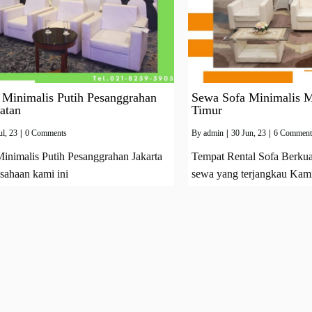
 Minimalis Putih Pesanggrahan
Sewa Sofa Minimalis 
latan
Timur
ul, 23
|
0 Comments
By
admin
|
30
Jun, 23
|
6 Comment
inimalis Putih Pesanggrahan Jakarta
Tempat Rental Sofa Berkua
sahaan kami ini
sewa yang terjangkau Kam