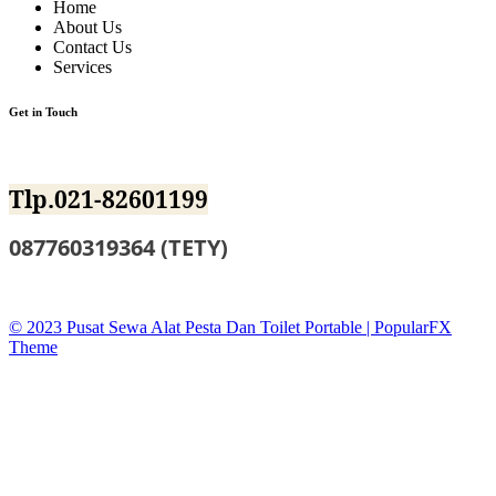
Home
About Us
Contact Us
Services
Get in Touch
Jl.BKKBN NO.12 Mustika Jaya Bekasi
Tlp.021-82601199
087760319364 (TETY)
sewatoiletidsewa@gmail.co
© 2023 Pusat Sewa Alat Pesta Dan Toilet Portable |
PopularFX
Theme