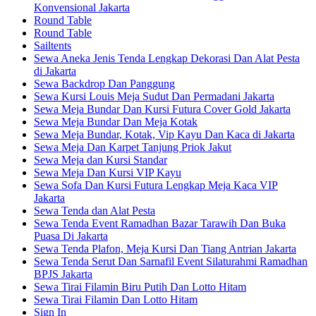
Konvensional Jakarta
Round Table
Round Table
Sailtents
Sewa Aneka Jenis Tenda Lengkap Dekorasi Dan Alat Pesta
di Jakarta
Sewa Backdrop Dan Panggung
Sewa Kursi Louis Meja Sudut Dan Permadani Jakarta
Sewa Meja Bundar Dan Kursi Futura Cover Gold Jakarta
Sewa Meja Bundar Dan Meja Kotak
Sewa Meja Bundar, Kotak, Vip Kayu Dan Kaca di Jakarta
Sewa Meja Dan Karpet Tanjung Priok Jakut
Sewa Meja dan Kursi Standar
Sewa Meja Dan Kursi VIP Kayu
Sewa Sofa Dan Kursi Futura Lengkap Meja Kaca VIP
Jakarta
Sewa Tenda dan Alat Pesta
Sewa Tenda Event Ramadhan Bazar Tarawih Dan Buka
Puasa Di Jakarta
Sewa Tenda Plafon, Meja Kursi Dan Tiang Antrian Jakarta
Sewa Tenda Serut Dan Sarnafil Event Silaturahmi Ramadhan
BPJS Jakarta
Sewa Tirai Filamin Biru Putih Dan Lotto Hitam
Sewa Tirai Filamin Dan Lotto Hitam
Sign In