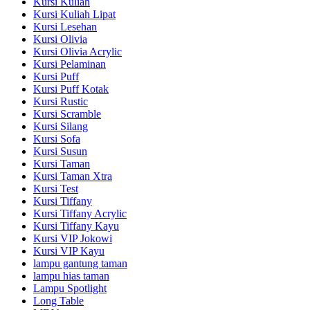
Kursi Kuliah
Kursi Kuliah Lipat
Kursi Lesehan
Kursi Olivia
Kursi Olivia Acrylic
Kursi Pelaminan
Kursi Puff
Kursi Puff Kotak
Kursi Rustic
Kursi Scramble
Kursi Silang
Kursi Sofa
Kursi Susun
Kursi Taman
Kursi Taman Xtra
Kursi Test
Kursi Tiffany
Kursi Tiffany Acrylic
Kursi Tiffany Kayu
Kursi VIP Jokowi
Kursi VIP Kayu
lampu gantung taman
lampu hias taman
Lampu Spotlight
Long Table