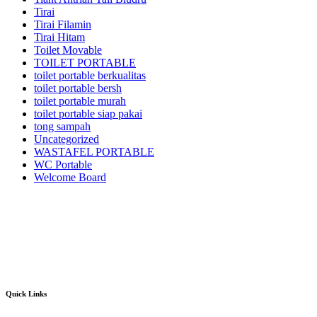
Tirai
Tirai Filamin
Tirai Hitam
Toilet Movable
TOILET PORTABLE
toilet portable berkualitas
toilet portable bersh
toilet portable murah
toilet portable siap pakai
tong sampah
Uncategorized
WASTAFEL PORTABLE
WC Portable
Welcome Board
Kami adalah pusatnya jasa sewa/rental alat pesta dan dekorasi terlengkap dan
berkualitas terbaik di area Jabodetabek dan sekitarnya.Kami menyewakan
berbagai macam jenis alat pesta mulai dari kursi futura,kursi sofa,kursi
tiffany,kursi olivia,kursi barstool,meja barstool,meja kotak,meja bulat,berbagai
jenis panggung,tenda-tenda pesta dan pameran,sound sistem dan masih banyak
lagi alat event dan dekorasi lainnya.
Quick Links