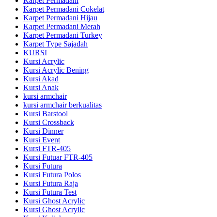
Karpet Permadani
Karpet Permadani Cokelat
Karpet Permadani Hijau
Karpet Permadani Merah
Karpet Permadani Turkey
Karpet Type Sajadah
KURSI
Kursi Acrylic
Kursi Acrylic Bening
Kursi Akad
Kursi Anak
kursi armchair
kursi armchair berkualitas
Kursi Barstool
Kursi Crossback
Kursi Dinner
Kursi Event
Kursi FTR-405
Kursi Futuar FTR-405
Kursi Futura
Kursi Futura Polos
Kursi Futura Raja
Kursi Futura Test
Kursi Ghost Acrylic
Kursi Ghost Acrylic