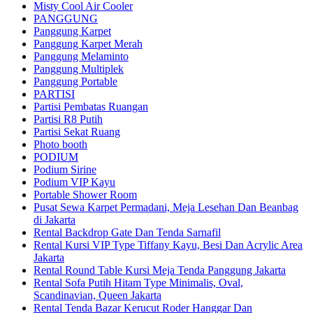
Misty Cool Air Cooler
PANGGUNG
Panggung Karpet
Panggung Karpet Merah
Panggung Melaminto
Panggung Multiplek
Panggung Portable
PARTISI
Partisi Pembatas Ruangan
Partisi R8 Putih
Partisi Sekat Ruang
Photo booth
PODIUM
Podium Sirine
Podium VIP Kayu
Portable Shower Room
Pusat Sewa Karpet Permadani, Meja Lesehan Dan Beanbag
di Jakarta
Rental Backdrop Gate Dan Tenda Sarnafil
Rental Kursi VIP Type Tiffany Kayu, Besi Dan Acrylic Area
Jakarta
Rental Round Table Kursi Meja Tenda Panggung Jakarta
Rental Sofa Putih Hitam Type Minimalis, Oval,
Scandinavian, Queen Jakarta
Rental Tenda Bazar Kerucut Roder Hanggar Dan