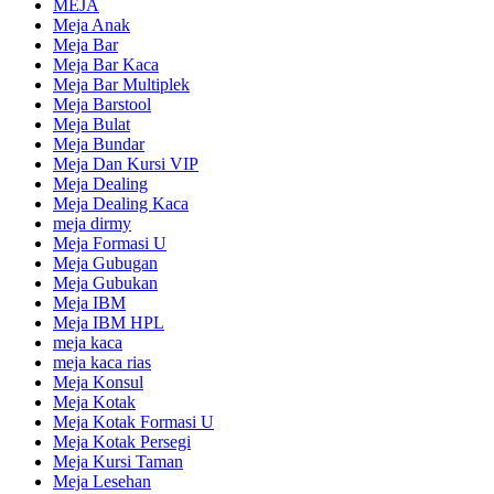
MEJA
Meja Anak
Meja Bar
Meja Bar Kaca
Meja Bar Multiplek
Meja Barstool
Meja Bulat
Meja Bundar
Meja Dan Kursi VIP
Meja Dealing
Meja Dealing Kaca
meja dirmy
Meja Formasi U
Meja Gubugan
Meja Gubukan
Meja IBM
Meja IBM HPL
meja kaca
meja kaca rias
Meja Konsul
Meja Kotak
Meja Kotak Formasi U
Meja Kotak Persegi
Meja Kursi Taman
Meja Lesehan