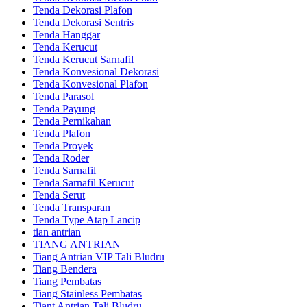
Tenda Dekorasi Plafon
Tenda Dekorasi Sentris
Tenda Hanggar
Tenda Kerucut
Tenda Kerucut Sarnafil
Tenda Konvesional Dekorasi
Tenda Konvesional Plafon
Tenda Parasol
Tenda Payung
Tenda Pernikahan
Tenda Plafon
Tenda Proyek
Tenda Roder
Tenda Sarnafil
Tenda Sarnafil Kerucut
Tenda Serut
Tenda Transparan
Tenda Type Atap Lancip
tian antrian
TIANG ANTRIAN
Tiang Antrian VIP Tali Bludru
Tiang Bendera
Tiang Pembatas
Tiang Stainless Pembatas
Tiant Antrian Tali Bludru