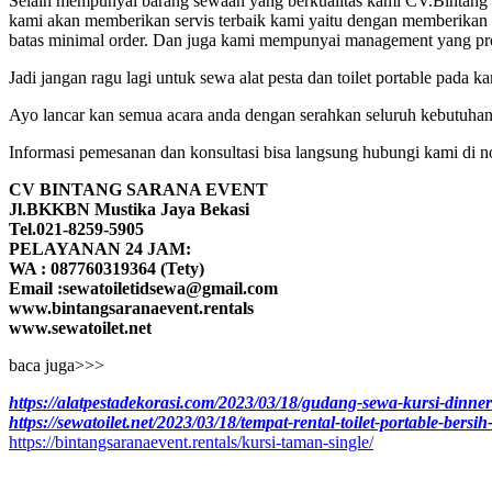
Selain mempunyai barang sewaan yang berkualitas kami CV.Bintang sa
kami akan memberikan servis terbaik kami yaitu dengan memberikan p
batas minimal order. Dan juga kami mempunyai management yang pro
Jadi jangan ragu lagi untuk sewa alat pesta dan toilet portable pada 
Ayo lancar kan semua acara anda dengan serahkan seluruh kebutuhan 
Informasi pemesanan dan konsultasi bisa langsung hubungi kami di n
CV BINTANG SARANA EVENT
Jl.BKKBN Mustika Jaya Bekasi
Tel.021-8259-5905
PELAYANAN 24 JAM:
WA : 087760319364 (Tety)
Email :sewatoiletidsewa@gmail.com
www.bintangsaranaevent.rentals
www.sewatoilet.net
baca juga>>>
https://alatpestadekorasi.com/2023/03/18/gudang-sewa-kursi-dinner
https://sewatoilet.net/2023/03/18/tempat-rental-toilet-portable-bersih
https://bintangsaranaevent.rentals/kursi-taman-single/
Kami adalah pusatnya jasa sewa/rental alat pesta dan dekorasi terlengkap dan berk