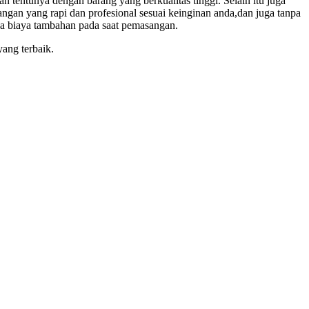
tentunya dengan barang yang berkualitas tinggi. Selain itu juga
gan yang rapi dan profesional sesuai keinginan anda,dan juga tanpa
a biaya tambahan pada saat pemasangan.
yang terbaik.
jenis alat pesta mulai dari kursi futura,kursi sofa,kursi tiffany,kursi