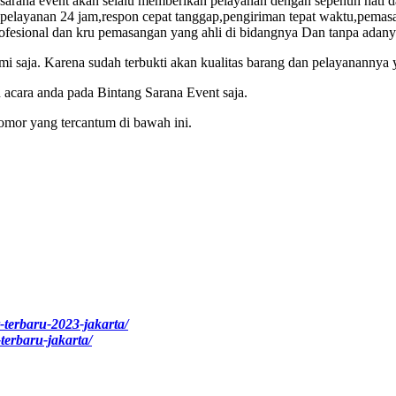
rana event akan selalu memberikan pelayanan dengan sepenuh hati dan 
elayanan 24 jam,respon cepat tanggap,pengiriman tepat waktu,pemasan
fesional dan kru pemasangan yang ahli di bidangnya Dan tanpa adany
kami saja. Karena sudah terbukti akan kualitas barang dan pelayanannya 
acara anda pada Bintang Sarana Event saja.
omor yang tercantum di bawah ini.
-terbaru-2023-jakarta/
-terbaru-jakarta/
ualitas terbaik di area Jabodetabek dan sekitarnya.Kami menyewakan berbagai macam 