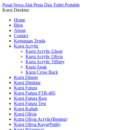
Pusat Sewa Alat Pesta Dan Toilet Portable
Kursi Direktur
Home
Blog
About
Contact
Kegunaan Tenda
Kursi Acrylic
Kursi Acrylic Ghost
Kursi Acrylic Olivia
Kursi Acrylic Tiffany
Kursi Anak
Kursi Cross Back
Kursi Dinner
Kursi Direktur
Kursi Futura
Kursi Futura FTR-405
Kursi Futura Raja
Kursi Futura Test
Kursi Kuliah
Kursi Olivia
Kursi Olivia Acrylic(Bening)
Kursi Olivia Kayu(Putih)
Kursi Pelaminan