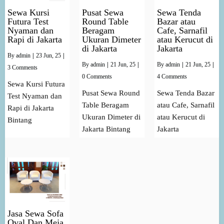
Sewa Kursi
Pusat Sewa
Sewa Tenda
Futura Test
Round Table
Bazar atau
Nyaman dan
Beragam
Cafe, Sarnafil
Rapi di Jakarta
Ukuran Dimeter
atau Kerucut di
di Jakarta
Jakarta
By
admin
|
23
Jun, 25
|
By
admin
|
21
Jun, 25
|
By
admin
|
21
Jun, 25
|
3 Comments
0 Comments
4 Comments
Sewa Kursi Futura
Pusat Sewa Round
Sewa Tenda Bazar
Test Nyaman dan
Table Beragam
atau Cafe, Sarnafil
Rapi di Jakarta
Ukuran Dimeter di
atau Kerucut di
Bintang
Jakarta Bintang
Jakarta
Jasa Sewa Sofa
Oval Dan Meja