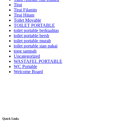
Tirai
Tirai Filamin
Tirai Hitam
Toilet Movable
TOILET PORTABLE
toilet portable berkualitas
toilet portable bersh
toilet portable murah
toilet portable siap pakai
tong sampah
Uncategorized
WASTAFEL PORTABLE
WC Portable
Welcome Board
Kami adalah pusatnya jasa sewa/rental alat pesta dan dekorasi terlengkap dan
berkualitas terbaik di area Jabodetabek dan sekitarnya.Kami menyewakan
berbagai macam jenis alat pesta mulai dari kursi futura,kursi sofa,kursi
tiffany,kursi olivia,kursi barstool,meja barstool,meja kotak,meja bulat,berbagai
jenis panggung,tenda-tenda pesta dan pameran,sound sistem dan masih banyak
lagi alat event dan dekorasi lainnya.
Quick Links