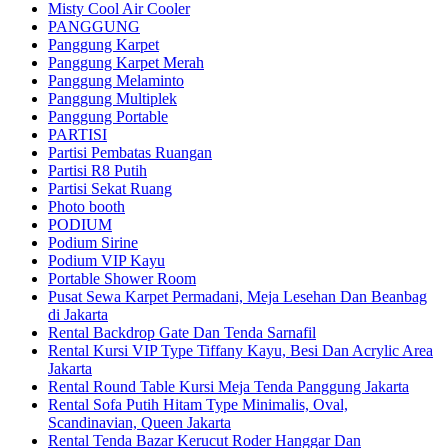
Misty Cool Air Cooler
PANGGUNG
Panggung Karpet
Panggung Karpet Merah
Panggung Melaminto
Panggung Multiplek
Panggung Portable
PARTISI
Partisi Pembatas Ruangan
Partisi R8 Putih
Partisi Sekat Ruang
Photo booth
PODIUM
Podium Sirine
Podium VIP Kayu
Portable Shower Room
Pusat Sewa Karpet Permadani, Meja Lesehan Dan Beanbag
di Jakarta
Rental Backdrop Gate Dan Tenda Sarnafil
Rental Kursi VIP Type Tiffany Kayu, Besi Dan Acrylic Area
Jakarta
Rental Round Table Kursi Meja Tenda Panggung Jakarta
Rental Sofa Putih Hitam Type Minimalis, Oval,
Scandinavian, Queen Jakarta
Rental Tenda Bazar Kerucut Roder Hanggar Dan