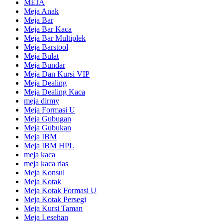
MEJA
Meja Anak
Meja Bar
Meja Bar Kaca
Meja Bar Multiplek
Meja Barstool
Meja Bulat
Meja Bundar
Meja Dan Kursi VIP
Meja Dealing
Meja Dealing Kaca
meja dirmy
Meja Formasi U
Meja Gubugan
Meja Gubukan
Meja IBM
Meja IBM HPL
meja kaca
meja kaca rias
Meja Konsul
Meja Kotak
Meja Kotak Formasi U
Meja Kotak Persegi
Meja Kursi Taman
Meja Lesehan