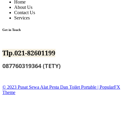
Home
About Us
Contact Us
Services
Get in Touch
Jl.BKKBN NO.12 Mustika Jaya Bekasi
Tlp.021-82601199
087760319364 (TETY)
sewatoiletidsewa@gmail.co
© 2023 Pusat Sewa Alat Pesta Dan Toilet Portable |
PopularFX
Theme