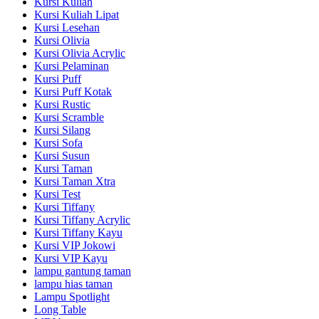
Kursi Kuliah
Kursi Kuliah Lipat
Kursi Lesehan
Kursi Olivia
Kursi Olivia Acrylic
Kursi Pelaminan
Kursi Puff
Kursi Puff Kotak
Kursi Rustic
Kursi Scramble
Kursi Silang
Kursi Sofa
Kursi Susun
Kursi Taman
Kursi Taman Xtra
Kursi Test
Kursi Tiffany
Kursi Tiffany Acrylic
Kursi Tiffany Kayu
Kursi VIP Jokowi
Kursi VIP Kayu
lampu gantung taman
lampu hias taman
Lampu Spotlight
Long Table