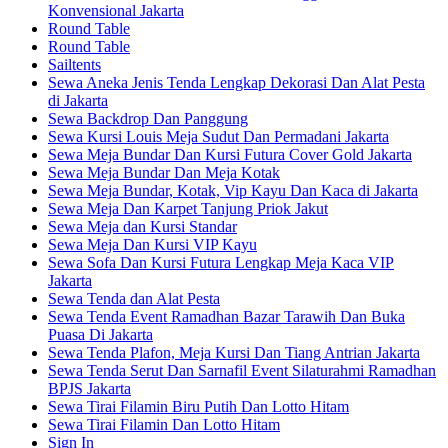
Konvensional Jakarta
Round Table
Round Table
Sailtents
Sewa Aneka Jenis Tenda Lengkap Dekorasi Dan Alat Pesta
di Jakarta
Sewa Backdrop Dan Panggung
Sewa Kursi Louis Meja Sudut Dan Permadani Jakarta
Sewa Meja Bundar Dan Kursi Futura Cover Gold Jakarta
Sewa Meja Bundar Dan Meja Kotak
Sewa Meja Bundar, Kotak, Vip Kayu Dan Kaca di Jakarta
Sewa Meja Dan Karpet Tanjung Priok Jakut
Sewa Meja dan Kursi Standar
Sewa Meja Dan Kursi VIP Kayu
Sewa Sofa Dan Kursi Futura Lengkap Meja Kaca VIP
Jakarta
Sewa Tenda dan Alat Pesta
Sewa Tenda Event Ramadhan Bazar Tarawih Dan Buka
Puasa Di Jakarta
Sewa Tenda Plafon, Meja Kursi Dan Tiang Antrian Jakarta
Sewa Tenda Serut Dan Sarnafil Event Silaturahmi Ramadhan
BPJS Jakarta
Sewa Tirai Filamin Biru Putih Dan Lotto Hitam
Sewa Tirai Filamin Dan Lotto Hitam
Sign In