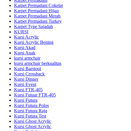
Karpet Permadani
Karpet Permadani Cokelat
Karpet Permadani Hijau
Karpet Permadani Merah
Karpet Permadani Turkey
Karpet Type Sajadah
KURSI
Kursi Acrylic
Kursi Acrylic Bening
Kursi Akad
Kursi Anak
kursi armchair
kursi armchair berkualitas
Kursi Barstool
Kursi Crossback
Kursi Dinner
Kursi Event
Kursi FTR-405
Kursi Futuar FTR-405
Kursi Futura
Kursi Futura Polos
Kursi Futura Raja
Kursi Futura Test
Kursi Ghost Acrylic
Kursi Ghost Acrylic