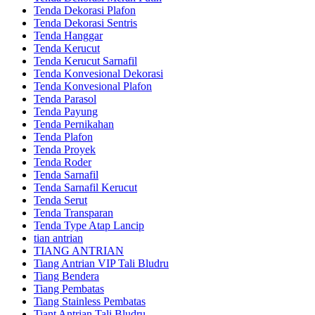
Tenda Dekorasi Plafon
Tenda Dekorasi Sentris
Tenda Hanggar
Tenda Kerucut
Tenda Kerucut Sarnafil
Tenda Konvesional Dekorasi
Tenda Konvesional Plafon
Tenda Parasol
Tenda Payung
Tenda Pernikahan
Tenda Plafon
Tenda Proyek
Tenda Roder
Tenda Sarnafil
Tenda Sarnafil Kerucut
Tenda Serut
Tenda Transparan
Tenda Type Atap Lancip
tian antrian
TIANG ANTRIAN
Tiang Antrian VIP Tali Bludru
Tiang Bendera
Tiang Pembatas
Tiang Stainless Pembatas
Tiant Antrian Tali Bludru