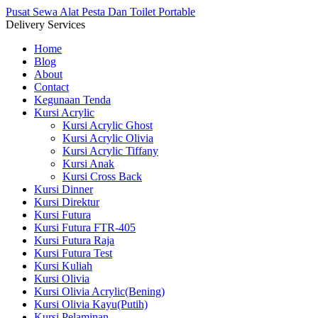
Pusat Sewa Alat Pesta Dan Toilet Portable
Delivery Services
Home
Blog
About
Contact
Kegunaan Tenda
Kursi Acrylic
Kursi Acrylic Ghost
Kursi Acrylic Olivia
Kursi Acrylic Tiffany
Kursi Anak
Kursi Cross Back
Kursi Dinner
Kursi Direktur
Kursi Futura
Kursi Futura FTR-405
Kursi Futura Raja
Kursi Futura Test
Kursi Kuliah
Kursi Olivia
Kursi Olivia Acrylic(Bening)
Kursi Olivia Kayu(Putih)
Kursi Pelaminan