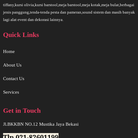
tiffany,kursi olivia,kursi barstool,meja barstool,meja kotak,meja bulat,berbagai
jenis panggung,tenda-tenda pesta dan pameran,sound sistem dan masih banyak
lagi alat event dan dekorasi lainnya.
Quick Links
Home
About Us
Contact Us
Services
Get in Touch
Jl.BKKBN NO.12 Mustika Jaya Bekasi
Tlp.021-82601199