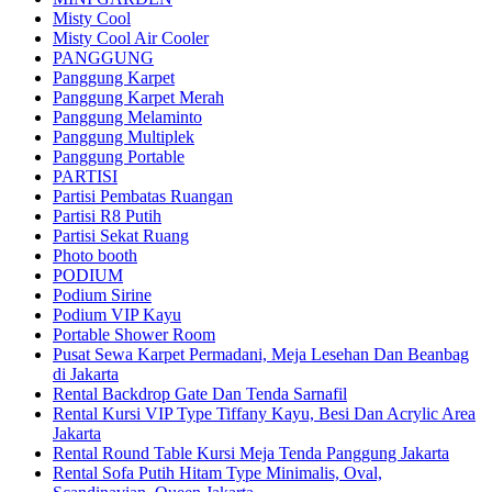
Misty Cool
Misty Cool Air Cooler
PANGGUNG
Panggung Karpet
Panggung Karpet Merah
Panggung Melaminto
Panggung Multiplek
Panggung Portable
PARTISI
Partisi Pembatas Ruangan
Partisi R8 Putih
Partisi Sekat Ruang
Photo booth
PODIUM
Podium Sirine
Podium VIP Kayu
Portable Shower Room
Pusat Sewa Karpet Permadani, Meja Lesehan Dan Beanbag
di Jakarta
Rental Backdrop Gate Dan Tenda Sarnafil
Rental Kursi VIP Type Tiffany Kayu, Besi Dan Acrylic Area
Jakarta
Rental Round Table Kursi Meja Tenda Panggung Jakarta
Rental Sofa Putih Hitam Type Minimalis, Oval,