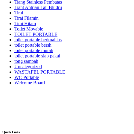
Tiang Stainless Pembatas
Tiant Antrian Tali Bludru
Tirai
Tirai Filamin
Tirai Hitam
Toilet Movable
TOILET PORTABLE
toilet portable berkualitas
toilet portable bersh
toilet portable murah
toilet portable siap pakai
tong sampah
Uncategorized
WASTAFEL PORTABLE
WC Portable
Welcome Board
Kami adalah pusatnya jasa sewa/rental alat pesta dan dekorasi terlengkap dan
berkualitas terbaik di area Jabodetabek dan sekitarnya.Kami menyewakan
berbagai macam jenis alat pesta mulai dari kursi futura,kursi sofa,kursi
tiffany,kursi olivia,kursi barstool,meja barstool,meja kotak,meja bulat,berbagai
jenis panggung,tenda-tenda pesta dan pameran,sound sistem dan masih banyak
lagi alat event dan dekorasi lainnya.
Quick Links