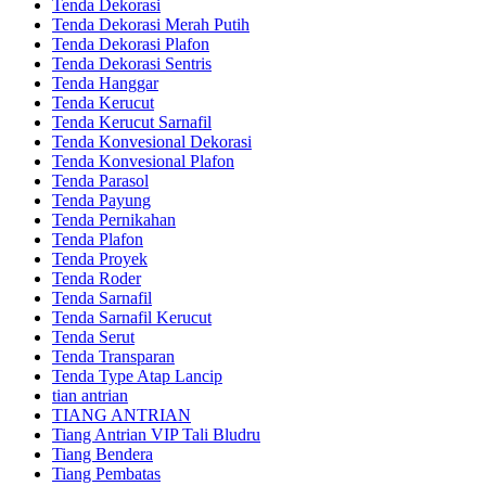
Tenda Dekorasi
Tenda Dekorasi Merah Putih
Tenda Dekorasi Plafon
Tenda Dekorasi Sentris
Tenda Hanggar
Tenda Kerucut
Tenda Kerucut Sarnafil
Tenda Konvesional Dekorasi
Tenda Konvesional Plafon
Tenda Parasol
Tenda Payung
Tenda Pernikahan
Tenda Plafon
Tenda Proyek
Tenda Roder
Tenda Sarnafil
Tenda Sarnafil Kerucut
Tenda Serut
Tenda Transparan
Tenda Type Atap Lancip
tian antrian
TIANG ANTRIAN
Tiang Antrian VIP Tali Bludru
Tiang Bendera
Tiang Pembatas