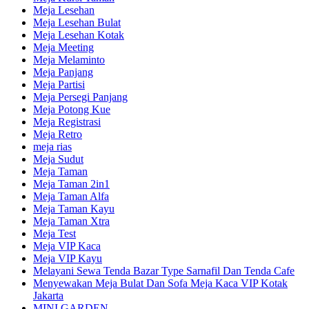
Meja Lesehan
Meja Lesehan Bulat
Meja Lesehan Kotak
Meja Meeting
Meja Melaminto
Meja Panjang
Meja Partisi
Meja Persegi Panjang
Meja Potong Kue
Meja Registrasi
Meja Retro
meja rias
Meja Sudut
Meja Taman
Meja Taman 2in1
Meja Taman Alfa
Meja Taman Kayu
Meja Taman Xtra
Meja Test
Meja VIP Kaca
Meja VIP Kayu
Melayani Sewa Tenda Bazar Type Sarnafil Dan Tenda Cafe
Menyewakan Meja Bulat Dan Sofa Meja Kaca VIP Kotak
Jakarta
MINI GARDEN