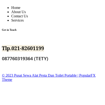
Home
About Us
Contact Us
Services
Get in Touch
Jl.BKKBN NO.12 Mustika Jaya Bekasi
Tlp.021-82601199
087760319364 (TETY)
sewatoiletidsewa@gmail.co
© 2023 Pusat Sewa Alat Pesta Dan Toilet Portable |
PopularFX
Theme