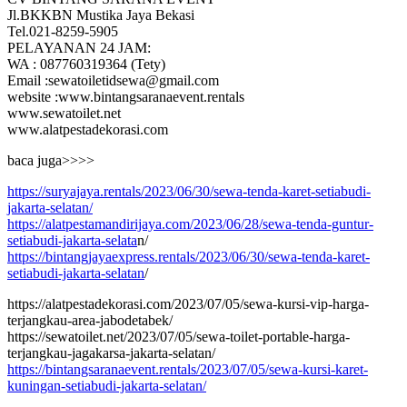
Jl.BKKBN Mustika Jaya Bekasi
Tel.021-8259-5905
PELAYANAN 24 JAM:
WA : 087760319364 (Tety)
Email :sewatoiletidsewa@gmail.com
website :www.bintangsaranaevent.rentals
www.sewatoilet.net
www.alatpestadekorasi.com
baca juga>>>>
https://suryajaya.rentals/2023/06/30/sewa-tenda-karet-setiabudi-
jakarta-selatan/
https://alatpestamandirijaya.com/2023/06/28/sewa-tenda-guntur-
setiabudi-jakarta-selata
n/
https://bintangjayaexpress.rentals/2023/06/30/sewa-tenda-karet-
setiabudi-jakarta-selatan
/
https://alatpestadekorasi.com/2023/07/05/sewa-kursi-vip-harga-
terjangkau-area-jabodetabek/
https://sewatoilet.net/2023/07/05/sewa-toilet-portable-harga-
terjangkau-jagakarsa-jakarta-selatan/
https://bintangsaranaevent.rentals/2023/07/05/sewa-kursi-karet-
kuningan-setiabudi-jakarta-selatan/