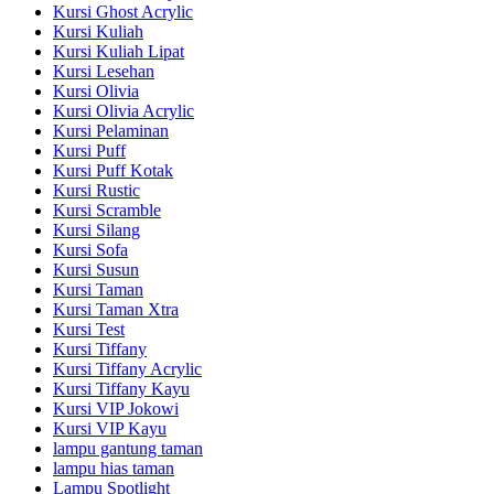
Kursi Ghost Acrylic
Kursi Kuliah
Kursi Kuliah Lipat
Kursi Lesehan
Kursi Olivia
Kursi Olivia Acrylic
Kursi Pelaminan
Kursi Puff
Kursi Puff Kotak
Kursi Rustic
Kursi Scramble
Kursi Silang
Kursi Sofa
Kursi Susun
Kursi Taman
Kursi Taman Xtra
Kursi Test
Kursi Tiffany
Kursi Tiffany Acrylic
Kursi Tiffany Kayu
Kursi VIP Jokowi
Kursi VIP Kayu
lampu gantung taman
lampu hias taman
Lampu Spotlight