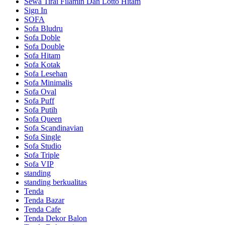
Sewa Tirai Filamin Dan Lotto Hitam
Sign In
SOFA
Sofa Bludru
Sofa Doble
Sofa Double
Sofa Hitam
Sofa Kotak
Sofa Lesehan
Sofa Minimalis
Sofa Oval
Sofa Puff
Sofa Putih
Sofa Queen
Sofa Scandinavian
Sofa Single
Sofa Studio
Sofa Triple
Sofa VIP
standing
standing berkualitas
Tenda
Tenda Bazar
Tenda Cafe
Tenda Dekor Balon