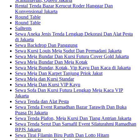
Scandinavian, Queen Jakarta
Rental Tenda Bazar Kerucut Roder Hanggar Dan
Konvensional Jakarta
Round Table
Round Table
Sailtents
Sewa Aneka Jenis Tenda Lengkap Dekorasi Dan Alat Pesta
di Jakarta
Sewa Backdrop Dan Panggung
Sewa Kursi Louis Meja Sudut Dan Permadani Jakarta
Sewa Meja Bundar Dan Kursi Futura Cover Gold Jakarta
Sewa Meja Bundar Dan Meja Kotak
Sewa Meja Bundar, Kotak, Vip Kayu Dan Kaca di Jakarta
Sewa Meja Dan Karpet Tanjung Priok Jakut
Sewa Meja dan Kursi Standar
Sewa Meja Dan Kursi VIP Kayu
Sewa Sofa Dan Kursi Futura Lengkap Meja Kaca VIP
Jakarta
Sewa Tenda dan Alat Pesta
Sewa Tenda Event Ramadhan Bazar Tarawih Dan Buka
Puasa Di Jakarta
Sewa Tenda Plafon, Meja Kursi Dan Tiang Antrian Jakarta
Sewa Tenda Serut Dan Sarnafil Event Silaturahmi Ramadhan
BPJS Jakarta
Sewa Tirai Filamin Biru Putih Dan Lotto Hitam