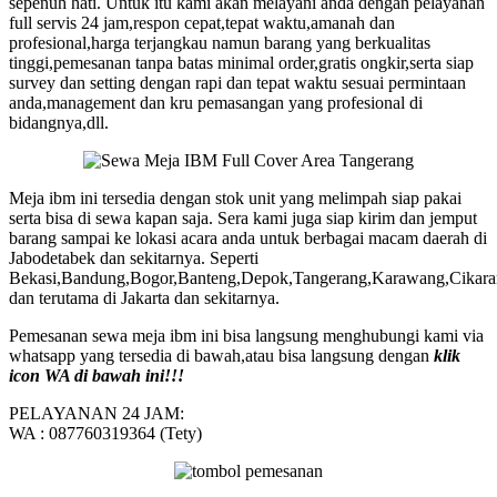
sepenuh hati. Untuk itu kami akan melayani anda dengan pelayanan
full servis 24 jam,respon cepat,tepat waktu,amanah dan
profesional,harga terjangkau namun barang yang berkualitas
tinggi,pemesanan tanpa batas minimal order,gratis ongkir,serta siap
survey dan setting dengan rapi dan tepat waktu sesuai permintaan
anda,management dan kru pemasangan yang profesional di
bidangnya,dll.
Meja ibm ini tersedia dengan stok unit yang melimpah siap pakai
serta bisa di sewa kapan saja. Sera kami juga siap kirim dan jemput
barang sampai ke lokasi acara anda untuk berbagai macam daerah di
Jabodetabek dan sekitarnya. Seperti
Bekasi,Bandung,Bogor,Banteng,Depok,Tangerang,Karawang,Cikar
dan terutama di Jakarta dan sekitarnya.
Pemesanan sewa meja ibm ini bisa langsung menghubungi kami via
whatsapp yang tersedia di bawah,atau bisa langsung dengan
klik
icon WA di bawah ini!!!
PELAYANAN 24 JAM:
WA : 087760319364 (Tety)