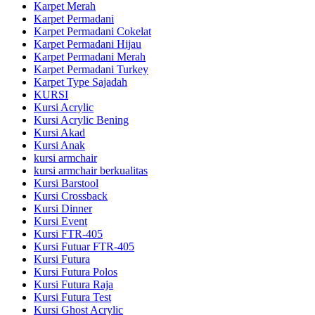
Karpet Merah
Karpet Permadani
Karpet Permadani Cokelat
Karpet Permadani Hijau
Karpet Permadani Merah
Karpet Permadani Turkey
Karpet Type Sajadah
KURSI
Kursi Acrylic
Kursi Acrylic Bening
Kursi Akad
Kursi Anak
kursi armchair
kursi armchair berkualitas
Kursi Barstool
Kursi Crossback
Kursi Dinner
Kursi Event
Kursi FTR-405
Kursi Futuar FTR-405
Kursi Futura
Kursi Futura Polos
Kursi Futura Raja
Kursi Futura Test
Kursi Ghost Acrylic