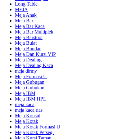
Long Table
MEJA
Meja Anak
Meja Bar
Meja Bar Kaca
Meja Bar Multiplek
Meja Barstool
Meja Bulat
Meja Bundar
Meja Dan Kursi VIP
Meja Dealing
Meja Dealing Kaca
meja dirmy
Meja Formasi U
Meja Gubugan
Meja Gubukan
Meja IBM
Meja IBM HPL
meja kaca
meja kaca rias
Meja Konsul
Meja Kotak
Meja Kotak Formasi U
Meja Kotak Persegi
Meja Kursi Taman