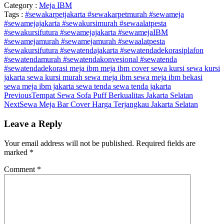
Category :
Meja IBM
Tags :
#sewakarpetjakarta #sewakarpetmurah #sewameja
#sewamejajakarta #sewakursimurah #sewaalatpesta
#sewakursifutura
#sewamejajakarta #sewamejaIBM
#sewamejamurah
#sewamejamurah #sewaalatpesta
#sewakursifutura
#sewatendajakarta #sewatendadekorasiplafon
#sewatendamurah #sewatendakonvesional #sewatenda
#sewatendadekorasi
meja ibm
meja ibm cover
sewa kursi
sewa kursi
jakarta
sewa kursi murah
sewa meja ibm
sewa meja ibm bekasi
sewa meja ibm jakarta
sewa tenda
sewa tenda jakarta
Previous
Tempat Sewa Sofa Puff Berkualitas Jakarta Selatan
Next
Sewa Meja Bar Cover Harga Terjangkau Jakarta Selatan
Leave a Reply
Your email address will not be published.
Required fields are
marked
*
Comment
*