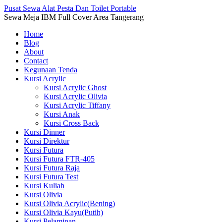
Pusat Sewa Alat Pesta Dan Toilet Portable
Sewa Meja IBM Full Cover Area Tangerang
Home
Blog
About
Contact
Kegunaan Tenda
Kursi Acrylic
Kursi Acrylic Ghost
Kursi Acrylic Olivia
Kursi Acrylic Tiffany
Kursi Anak
Kursi Cross Back
Kursi Dinner
Kursi Direktur
Kursi Futura
Kursi Futura FTR-405
Kursi Futura Raja
Kursi Futura Test
Kursi Kuliah
Kursi Olivia
Kursi Olivia Acrylic(Bening)
Kursi Olivia Kayu(Putih)
Kursi Pelaminan