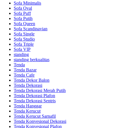
Sofa Minimalis
Sofa Oval
Sofa Puff
Sofa Putih
Sofa Queen
Sofa Scandinavian
Sofa Single
Sofa Studio
Sofa Triple
Sofa VIP
standing
standing berkualitas
Tenda
Tenda Bazar
Tenda Cafe
Tenda Dekor Balon
Tenda Dekorasi
Tenda Dekorasi Merah Putih
Tenda Dekorasi Plafon
Tenda Dekorasi Sentris
Tenda Hanggar
Tenda Kerucut
Tenda Kerucut Sarnafil
Tenda Konvesional Dekorasi
Tenda Konvesional Plafon