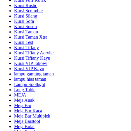
Kursi Puff Kotak
Kursi Rustic
Kursi Scramble
Kursi Silang
Kursi Sofa
Kursi Susun
Kursi Taman
Kursi Taman Xtra
Kursi Test
Kursi Tiffany
Kursi Tiffany Acrylic
Kursi Tiffany Kayu
Kursi VIP Jokowi
Kursi VIP Kayu
lampu gantung taman
lampu hias taman
Lampu Spotlight
Long Table
MEJA
Meja Anak
Meja Bar
Meja Bar Kaca
Meja Bar Multiplek
Meja Barstool
Meja Bulat