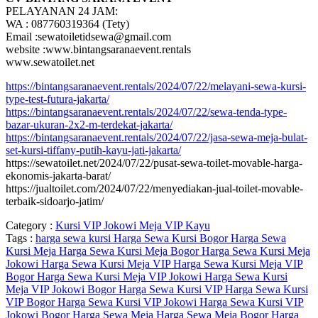
PELAYANAN 24 JAM:
WA : 087760319364 (Tety)
Email :sewatoiletidsewa@gmail.com
website :www.bintangsaranaevent.rentals
www.sewatoilet.net
https://bintangsaranaevent.rentals/2024/07/22/melayani-sewa-kursi-
type-test-futura-jakarta/
https://bintangsaranaevent.rentals/2024/07/22/sewa-tenda-type-
bazar-ukuran-2x2-m-terdekat-jakarta/
https://bintangsaranaevent.rentals/2024/07/22/jasa-sewa-meja-bulat-
set-kursi-tiffany-putih-kayu-jati-jakarta/
https://sewatoilet.net/2024/07/22/pusat-sewa-toilet-movable-harga-
ekonomis-jakarta-barat/
https://jualtoilet.com/2024/07/22/menyediakan-jual-toilet-movable-
terbaik-sidoarjo-jatim/
Category :
Kursi VIP Jokowi
Meja VIP Kayu
Tags :
harga sewa kursi
Harga Sewa Kursi Bogor
Harga Sewa
Kursi Meja
Harga Sewa Kursi Meja Bogor
Harga Sewa Kursi Meja
Jokowi
Harga Sewa Kursi Meja VIP
Harga Sewa Kursi Meja VIP
Bogor
Harga Sewa Kursi Meja VIP Jokowi
Harga Sewa Kursi
Meja VIP Jokowi Bogor
Harga Sewa Kursi VIP
Harga Sewa Kursi
VIP Bogor
Harga Sewa Kursi VIP Jokowi
Harga Sewa Kursi VIP
Jokowi Bogor
Harga Sewa Meja
Harga Sewa Meja Bogor
Harga