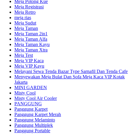
Meja Potong Kue
Meja Registrasi
Meja Retro
meja rias
Meja Sudut
Meja Taman
Meja Taman 2in1
Meja Taman Alfa
Meja Taman Kayu
Meja Taman Xtra
Meja Test
Meja VIP Kaca
Meja VIP Kayu
Melayani Sewa Tenda Bazar Type Sarnafil Dan Tenda Cafe
Menyewakan Meja Bulat Dan Sofa Meja Kaca VIP Kotak
Jakarta
MINI GARDEN
Misty Cool
Misty Cool Air Cooler
PANGGUNG
Panggung Karpet
Panggung Karpet Merah
Panggung Melaminto
Panggung Multiplek
Panggung Portable