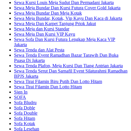
Sewa Kursi Louis Meja Sudut Dan Permadani Jakarta
Sewa Meja Bundar Dan Kursi Futura Cover Gold Jakarta
Sewa Meja Bundar Dan Meja Kotak
Sewa Meja Bundar, Kotak, Vip Kayu Dan Kaca di Jakarta
Sewa Meja Dan Karpet Tanjung Priok Jakut
Sewa Meja dan Kursi Standar
Sewa Meja Dan Kursi VIP Kayu
Sewa Sofa Dan Kursi Futura Lengkap Meja Kaca VIP
Jakarta
Sewa Tenda dan Alat Pesta
Sewa Tenda Event Ramadhan Bazar Tarawih Dan Buka
Puasa Di Jakarta
Sewa Tenda Plafon, Meja Kursi Dan Tiang Antrian Jakarta
Sewa Tenda Serut Dan Sarnafil Event Silaturahmi Ramadhan
BPJS Jakarta
Sewa Tirai Filamin Biru Putih Dan Lotto Hitam
Sewa Tirai Filamin Dan Lotto Hitam
Sign In
SOFA
Sofa Bludru
Sofa Doble
Sofa Double
Sofa Hitam
Sofa Kotak
Sofa Lesehan