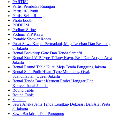
PARTISI
Partisi Pembatas Ruangan
Partisi R8 Putih
Partisi Sekat Ruang
Photo booth
PODIUM
Podium Sirine
Podium VIP Kayu
Portable Shower Room
Pusat Sewa Karpet Permadani, Meja Lesehan Dan Beanbag
di Jakarta
Rental Backdrop Gate Dan Tenda Sarnafil
Rental Kursi VIP Type Tiffany Kayu, Besi Dan Acrylic Area
Jakarta
Rental Round Table Kursi Meja Tenda Panggung Jakarta
Rental Sofa Putih Hitam Type Minimalis, Oval,
Scandinavian, Queen Jakarta
Rental Tenda Bazar Kerucut Roder Hanggar Dan
Konvensional Jakarta
Round Table
Round Table
Sailtents
Sewa Aneka Jenis Tenda Lengkap Dekorasi Dan Alat Pesta
di Jakarta
Sewa Backdrop Dan Panggung