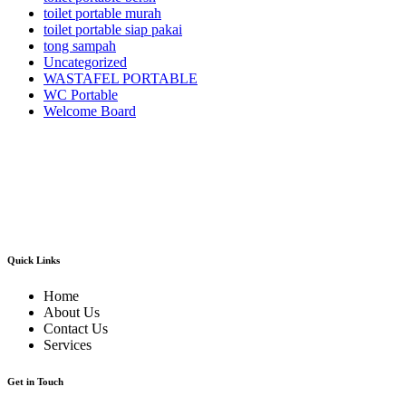
toilet portable murah
toilet portable siap pakai
tong sampah
Uncategorized
WASTAFEL PORTABLE
WC Portable
Welcome Board
Kami adalah pusatnya jasa sewa/rental alat pesta dan dekorasi terlengkap dan
berkualitas terbaik di area Jabodetabek dan sekitarnya.Kami menyewakan
berbagai macam jenis alat pesta mulai dari kursi futura,kursi sofa,kursi
tiffany,kursi olivia,kursi barstool,meja barstool,meja kotak,meja bulat,berbagai
jenis panggung,tenda-tenda pesta dan pameran,sound sistem dan masih banyak
lagi alat event dan dekorasi lainnya.
Quick Links
Home
About Us
Contact Us
Services
Get in Touch