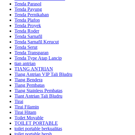
Tenda Parasol
Tenda Payung
Tenda Pernikahan
Tenda Plafon
Tenda Proyek
Tenda Roder
Tenda Sarnafil
Tenda Sarnafil Kerucut
Tenda Serut
Tenda Transparan
Tenda Type Atap Lancip
tian antrian
TIANG ANTRIAN
Tiang Antrian VIP Tali Bludru
Tiang Bendera
Tiang Pembatas
Tiang Stainless Pembatas
Tiant Antrian Tali Bludru
Tirai
Tirai Filamin
Tirai Hitam
Toilet Movable
TOILET PORTABLE
toilet portable berkualitas
toilet portable bersh