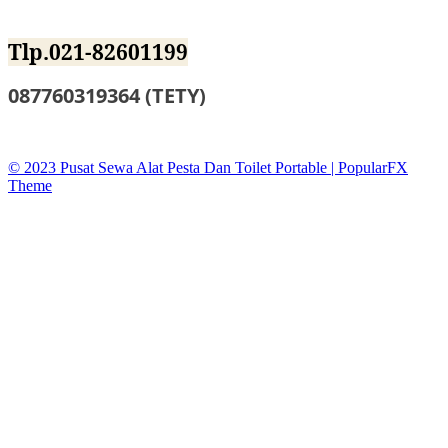
Jl.BKKBN NO.12 Mustika Jaya Bekasi
Tlp.021-82601199
087760319364 (TETY)
sewatoiletidsewa@gmail.co
© 2023 Pusat Sewa Alat Pesta Dan Toilet Portable |
PopularFX
Theme