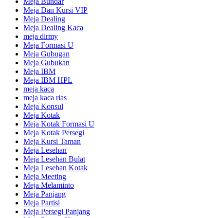
Meja Bundar
Meja Dan Kursi VIP
Meja Dealing
Meja Dealing Kaca
meja dirmy
Meja Formasi U
Meja Gubugan
Meja Gubukan
Meja IBM
Meja IBM HPL
meja kaca
meja kaca rias
Meja Konsul
Meja Kotak
Meja Kotak Formasi U
Meja Kotak Persegi
Meja Kursi Taman
Meja Lesehan
Meja Lesehan Bulat
Meja Lesehan Kotak
Meja Meeting
Meja Melaminto
Meja Panjang
Meja Partisi
Meja Persegi Panjang