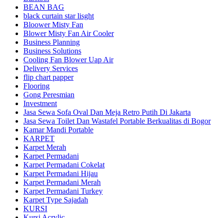
BEAN BAG
black curtain star lisght
Bloower Misty Fan
Blower Misty Fan Air Cooler
Business Planning
Business Solutions
Cooling Fan Blower Uap Air
Delivery Services
flip chart papper
Flooring
Gong Peresmian
Investment
Jasa Sewa Sofa Oval Dan Meja Retro Putih Di Jakarta
Jasa Sewa Toilet Dan Wastafel Portable Berkualitas di Bogor
Kamar Mandi Portable
KARPET
Karpet Merah
Karpet Permadani
Karpet Permadani Cokelat
Karpet Permadani Hijau
Karpet Permadani Merah
Karpet Permadani Turkey
Karpet Type Sajadah
KURSI
Kursi Acrylic