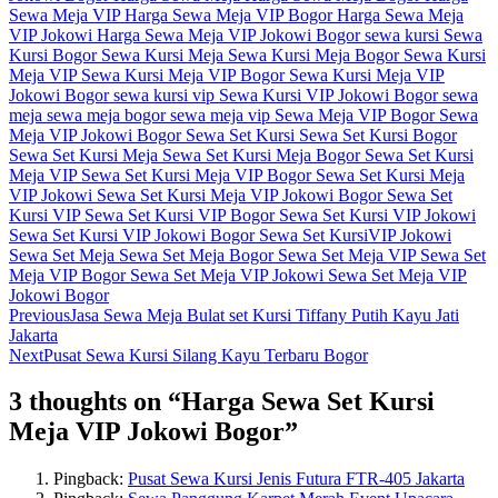
Sewa Meja VIP
Harga Sewa Meja VIP Bogor
Harga Sewa Meja
VIP Jokowi
Harga Sewa Meja VIP Jokowi Bogor
sewa kursi
Sewa
Kursi Bogor
Sewa Kursi Meja
Sewa Kursi Meja Bogor
Sewa Kursi
Meja VIP
Sewa Kursi Meja VIP Bogor
Sewa Kursi Meja VIP
Jokowi Bogor
sewa kursi vip
Sewa Kursi VIP Jokowi Bogor
sewa
meja
sewa meja bogor
sewa meja vip
Sewa Meja VIP Bogor
Sewa
Meja VIP Jokowi Bogor
Sewa Set Kursi
Sewa Set Kursi Bogor
Sewa Set Kursi Meja
Sewa Set Kursi Meja Bogor
Sewa Set Kursi
Meja VIP
Sewa Set Kursi Meja VIP Bogor
Sewa Set Kursi Meja
VIP Jokowi
Sewa Set Kursi Meja VIP Jokowi Bogor
Sewa Set
Kursi VIP
Sewa Set Kursi VIP Bogor
Sewa Set Kursi VIP Jokowi
Sewa Set Kursi VIP Jokowi Bogor
Sewa Set KursiVIP Jokowi
Sewa Set Meja
Sewa Set Meja Bogor
Sewa Set Meja VIP
Sewa Set
Meja VIP Bogor
Sewa Set Meja VIP Jokowi
Sewa Set Meja VIP
Jokowi Bogor
Previous
Jasa Sewa Meja Bulat set Kursi Tiffany Putih Kayu Jati
Jakarta
Next
Pusat Sewa Kursi Silang Kayu Terbaru Bogor
3 thoughts on “
Harga Sewa Set Kursi
Meja VIP Jokowi Bogor
”
Pingback:
Pusat Sewa Kursi Jenis Futura FTR-405 Jakarta