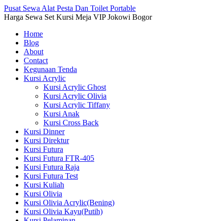
Pusat Sewa Alat Pesta Dan Toilet Portable
Harga Sewa Set Kursi Meja VIP Jokowi Bogor
Home
Blog
About
Contact
Kegunaan Tenda
Kursi Acrylic
Kursi Acrylic Ghost
Kursi Acrylic Olivia
Kursi Acrylic Tiffany
Kursi Anak
Kursi Cross Back
Kursi Dinner
Kursi Direktur
Kursi Futura
Kursi Futura FTR-405
Kursi Futura Raja
Kursi Futura Test
Kursi Kuliah
Kursi Olivia
Kursi Olivia Acrylic(Bening)
Kursi Olivia Kayu(Putih)
Kursi Pelaminan