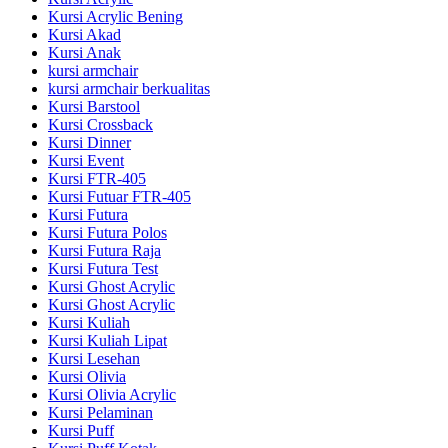
Kursi Acrylic Bening
Kursi Akad
Kursi Anak
kursi armchair
kursi armchair berkualitas
Kursi Barstool
Kursi Crossback
Kursi Dinner
Kursi Event
Kursi FTR-405
Kursi Futuar FTR-405
Kursi Futura
Kursi Futura Polos
Kursi Futura Raja
Kursi Futura Test
Kursi Ghost Acrylic
Kursi Ghost Acrylic
Kursi Kuliah
Kursi Kuliah Lipat
Kursi Lesehan
Kursi Olivia
Kursi Olivia Acrylic
Kursi Pelaminan
Kursi Puff