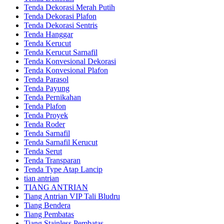
Tenda Dekorasi Merah Putih
Tenda Dekorasi Plafon
Tenda Dekorasi Sentris
Tenda Hanggar
Tenda Kerucut
Tenda Kerucut Sarnafil
Tenda Konvesional Dekorasi
Tenda Konvesional Plafon
Tenda Parasol
Tenda Payung
Tenda Pernikahan
Tenda Plafon
Tenda Proyek
Tenda Roder
Tenda Sarnafil
Tenda Sarnafil Kerucut
Tenda Serut
Tenda Transparan
Tenda Type Atap Lancip
tian antrian
TIANG ANTRIAN
Tiang Antrian VIP Tali Bludru
Tiang Bendera
Tiang Pembatas
Tiang Stainless Pembatas