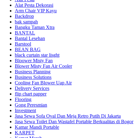
Alat Pesta Dekorasi
Arm Chair VIP Kayu
Backdrop
bak sampah
Bangku Taman Xtra
BANTAL
Bantal Lesehan
Barstool
BEAN BAG
black curtain star lisght
Bloower Misty Fan
Blower Misty Fan Air Cooler
Business Planning
Business Solutions
Cooling Fan Blower Uap Air
Delivery Services
flip chart papper
Flooring
Gong Peresmian
Investment
Jasa Sewa Sofa Oval Dan Meja Retro Putih Di Jakarta
Jasa Sewa Toilet Dan Wastafel Portable Berkualitas di Bogor
Kamar Mandi Portable
KARPET