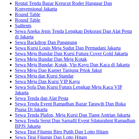
Rental Tenda Bazar Kerucut Roder Hanggar Dan
Konvensional Jakarta
Round Table
Round Table
Sailtents
Sewa Aneka Jenis Tenda Lengkap Dekorasi Dan Alat Pesta
di Jakarta
Sewa Backdrop Dan Panggung
Sewa Kursi Louis Meja Sudut Dan Permadani Jakarta
Sewa Meja Bundar Dan Kursi Futura Cover Gold Jakarta
Sewa Meja Bundar Dan Meja Kotak
Sewa Meja Bundar, Kotak, Vip Kayu Dan Kaca di Jakarta
Sewa Meja Dan Karpet Tanjung Priok Jakut
Sewa Meja dan Kursi Standar
Sewa Meja Dan Kursi VIP Kayu
Sewa Sofa Dan Kursi Futura Lengkap Meja Kaca VIP
Jakarta
Sewa Tenda dan Alat Pesta
Sewa Tenda Event Ramadhan Bazar Tarawih Dan Buka
Puasa Di Jakarta
Sewa Tenda Plafon, Meja Kursi Dan Tiang Antrian Jakarta
Sewa Tenda Serut Dan Sarnafil Event Silaturahmi Ramadhan
BPJS Jakarta
Sewa Tirai Filamin Biru Putih Dan Lotto Hitam
Sewa Tirai Filamin Dan Lotto Hitam