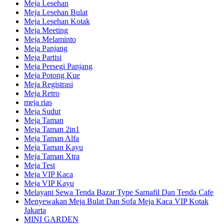
Meja Lesehan
Meja Lesehan Bulat
Meja Lesehan Kotak
Meja Meeting
Meja Melaminto
Meja Panjang
Meja Partisi
Meja Persegi Panjang
Meja Potong Kue
Meja Registrasi
Meja Retro
meja rias
Meja Sudut
Meja Taman
Meja Taman 2in1
Meja Taman Alfa
Meja Taman Kayu
Meja Taman Xtra
Meja Test
Meja VIP Kaca
Meja VIP Kayu
Melayani Sewa Tenda Bazar Type Sarnafil Dan Tenda Cafe
Menyewakan Meja Bulat Dan Sofa Meja Kaca VIP Kotak
Jakarta
MINI GARDEN