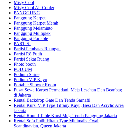
Misty Cool
Misty Cool Air Cooler
PANGGUNG
Panggung Karpet
Panggung Karpet Merah
Panggung Melaminto
Panggung Multiplek
Panggung Portable
PARTISI
Partisi Pembatas Ruangan
Partisi R8 Putih
Partisi Sekat Ruang
Photo booth
PODIUM
Podium Sirine
Podium VIP Kayu
Portable Shower Room
Pusat Sewa Karpet Permadani, Meja Lesehan Dan Beanbag
di Jakarta
Rental Backdrop Gate Dan Tenda Sarnafil
Rental Kursi VIP Type Tiffany Kayu, Besi Dan Acrylic Area
Jakarta
Rental Round Table Kursi Meja Tenda Panggung Jakarta
Rental Sofa Putih Hitam Type Minimalis, Oval,
Scandinavian, Queen Jakarta