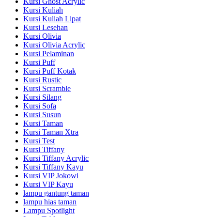
Kursi Ghost Acrylic
Kursi Kuliah
Kursi Kuliah Lipat
Kursi Lesehan
Kursi Olivia
Kursi Olivia Acrylic
Kursi Pelaminan
Kursi Puff
Kursi Puff Kotak
Kursi Rustic
Kursi Scramble
Kursi Silang
Kursi Sofa
Kursi Susun
Kursi Taman
Kursi Taman Xtra
Kursi Test
Kursi Tiffany
Kursi Tiffany Acrylic
Kursi Tiffany Kayu
Kursi VIP Jokowi
Kursi VIP Kayu
lampu gantung taman
lampu hias taman
Lampu Spotlight