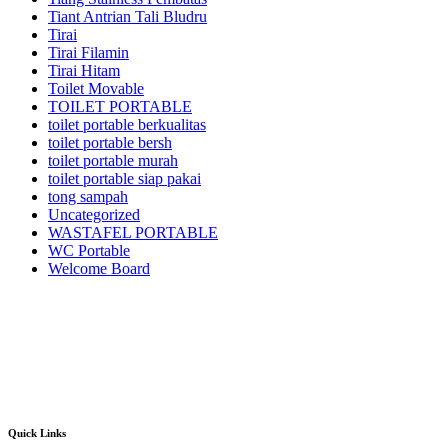
Tiant Antrian Tali Bludru
Tirai
Tirai Filamin
Tirai Hitam
Toilet Movable
TOILET PORTABLE
toilet portable berkualitas
toilet portable bersh
toilet portable murah
toilet portable siap pakai
tong sampah
Uncategorized
WASTAFEL PORTABLE
WC Portable
Welcome Board
Kami adalah pusatnya jasa sewa/rental alat pesta dan dekorasi terlengkap dan
berkualitas terbaik di area Jabodetabek dan sekitarnya.Kami menyewakan
berbagai macam jenis alat pesta mulai dari kursi futura,kursi sofa,kursi
tiffany,kursi olivia,kursi barstool,meja barstool,meja kotak,meja bulat,berbagai
jenis panggung,tenda-tenda pesta dan pameran,sound sistem dan masih banyak
lagi alat event dan dekorasi lainnya.
Quick Links