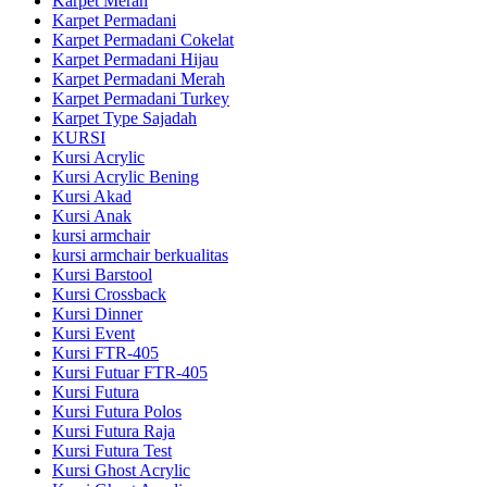
Karpet Merah
Karpet Permadani
Karpet Permadani Cokelat
Karpet Permadani Hijau
Karpet Permadani Merah
Karpet Permadani Turkey
Karpet Type Sajadah
KURSI
Kursi Acrylic
Kursi Acrylic Bening
Kursi Akad
Kursi Anak
kursi armchair
kursi armchair berkualitas
Kursi Barstool
Kursi Crossback
Kursi Dinner
Kursi Event
Kursi FTR-405
Kursi Futuar FTR-405
Kursi Futura
Kursi Futura Polos
Kursi Futura Raja
Kursi Futura Test
Kursi Ghost Acrylic