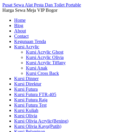
Pusat Sewa Alat Pesta Dan Toilet Portable
Harga Sewa Meja VIP Bogor
Home
Blog
About
Contact
Kegunaan Tenda
Kursi Acrylic
Kursi Acrylic Ghost
Kursi Acrylic Olivia
Kursi Acrylic Tiffany
Kursi Anak
Kursi Cross Back
Kursi Dinner
Kursi Direktur
Kursi Futura
Kursi Futura FTR-405
Kursi Futura Raja
Kursi Futura Test
Kursi Kuliah
Kursi Olivia
Kursi Olivia Acrylic(Bening)
Kursi Olivia Kayu(Putih)
Kursi Pelaminan