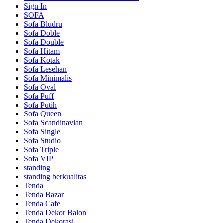
Sign In
SOFA
Sofa Bludru
Sofa Doble
Sofa Double
Sofa Hitam
Sofa Kotak
Sofa Lesehan
Sofa Minimalis
Sofa Oval
Sofa Puff
Sofa Putih
Sofa Queen
Sofa Scandinavian
Sofa Single
Sofa Studio
Sofa Triple
Sofa VIP
standing
standing berkualitas
Tenda
Tenda Bazar
Tenda Cafe
Tenda Dekor Balon
Tenda Dekorasi