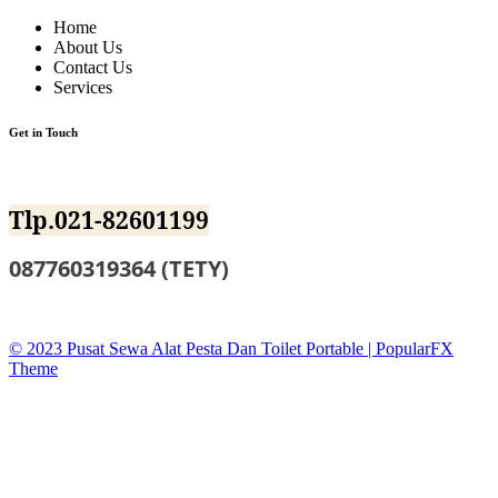
Home
About Us
Contact Us
Services
Get in Touch
Jl.BKKBN NO.12 Mustika Jaya Bekasi
Tlp.021-82601199
087760319364 (TETY)
sewatoiletidsewa@gmail.co
© 2023 Pusat Sewa Alat Pesta Dan Toilet Portable |
PopularFX
Theme