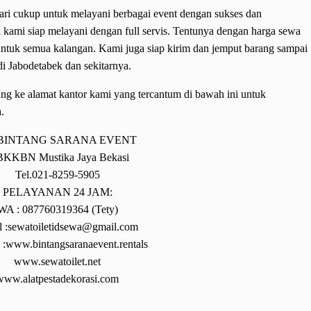
ari cukup untuk melayani berbagai event dengan sukses dan
l kami siap melayani dengan full servis. Tentunya dengan harga sewa
untuk semua kalangan. Kami juga siap kirim dan jemput barang sampai
di Jabodetabek dan sekitarnya.
ang ke alamat kantor kami yang tercantum di bawah ini untuk
a.
BINTANG SARANA EVENT
.BKKBN Mustika Jaya Bekasi
Tel.021-8259-5905
PELAYANAN 24 JAM:
WA : 087760319364 (Tety)
l :sewatoiletidsewa@gmail.com
 :www.bintangsaranaevent.rentals
www.sewatoilet.net
www.alatpestadekorasi.com