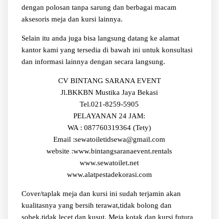
dengan polosan tanpa sarung dan berbagai macam
aksesoris meja dan kursi lainnya.
Selain itu anda juga bisa langsung datang ke alamat
kantor kami yang tersedia di bawah ini untuk konsultasi
dan informasi lainnya dengan secara langsung.
CV BINTANG SARANA EVENT
Jl.BKKBN Mustika Jaya Bekasi
Tel.021-8259-5905
PELAYANAN 24 JAM:
WA : 087760319364 (Tety)
Email :sewatoiletidsewa@gmail.com
website :www.bintangsaranaevent.rentals
www.sewatoilet.net
www.alatpestadekorasi.com
Cover/taplak meja dan kursi ini sudah terjamin akan
kualitasnya yang bersih terawat,tidak bolong dan
sobek,tidak lecet dan kusut, Meja kotak dan kursi futura