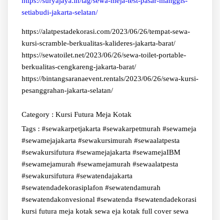
https://suryajaya.in/tag/sewa-meja-test-pasar-manggis-
setiabudi-jakarta-selatan/
https://alatpestadekorasi.com/2023/06/26/tempat-sewa-
kursi-scramble-berkualitas-kalideres-jakarta-barat/
https://sewatoilet.net/2023/06/26/sewa-toilet-portable-
berkualitas-cengkareng-jakarta-barat/
https://bintangsaranaevent.rentals/2023/06/26/sewa-kursi-
pesanggrahan-jakarta-selatan/
Category :
Kursi Futura
Meja Kotak
Tags :
#sewakarpetjakarta #sewakarpetmurah #sewameja
#sewamejajakarta #sewakursimurah #sewaalatpesta
#sewakursifutura
#sewamejajakarta #sewamejaIBM
#sewamejamurah
#sewamejamurah #sewaalatpesta
#sewakursifutura
#sewatendajakarta
#sewatendadekorasiplafon #sewatendamurah
#sewatendakonvesional #sewatenda #sewatendadekorasi
kursi futura
meja kotak
sewa eja kotak full cover
sewa