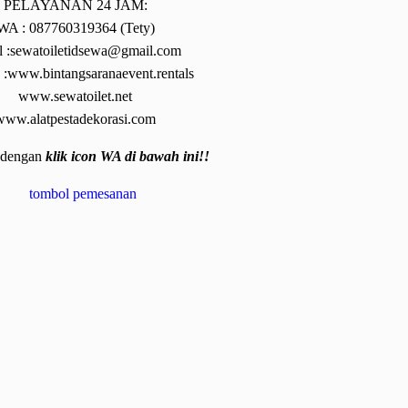
PELAYANAN 24 JAM:
WA : 087760319364 (Tety)
l :sewatoiletidsewa@gmail.com
 :www.bintangsaranaevent.rentals
www.sewatoilet.net
www.alatpestadekorasi.com
i dengan
klik icon WA di bawah ini!!