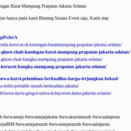
tas hanya pada kami Bintang Sarana Event saja. Kami siap
JpPs3erA
nda-kerucut-di-kuningan-baratmampang-prapatan-jakarta-selatan/
rsi-ghost-chair-kuningan-barat-mampang-prapatan-jakarta-selatan/
i-ghost-chair-bangka-mampang-prapatan-jakarta-selatan/
a-kerucut-bangka-mampang-prapatan-jakarta-selatan/
0/sewa-kursi-pelaminan-berkualitas-harga-terjangkau-bekasi/
a-toilet-portable-murah-berkualitas-jakarta/
/30/sewa-kursi-grogol-utara-kebayoran-lama-jakarta-selatan/
h #sewameja #sewamejajakarta #sewakursimurah #sewaalatpesta
amejaIBM #sewamejamurah
#sewamejamurah #sewaalatpesta