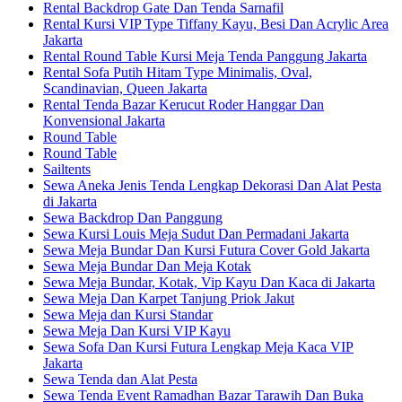
Rental Backdrop Gate Dan Tenda Sarnafil
Rental Kursi VIP Type Tiffany Kayu, Besi Dan Acrylic Area
Jakarta
Rental Round Table Kursi Meja Tenda Panggung Jakarta
Rental Sofa Putih Hitam Type Minimalis, Oval,
Scandinavian, Queen Jakarta
Rental Tenda Bazar Kerucut Roder Hanggar Dan
Konvensional Jakarta
Round Table
Round Table
Sailtents
Sewa Aneka Jenis Tenda Lengkap Dekorasi Dan Alat Pesta
di Jakarta
Sewa Backdrop Dan Panggung
Sewa Kursi Louis Meja Sudut Dan Permadani Jakarta
Sewa Meja Bundar Dan Kursi Futura Cover Gold Jakarta
Sewa Meja Bundar Dan Meja Kotak
Sewa Meja Bundar, Kotak, Vip Kayu Dan Kaca di Jakarta
Sewa Meja Dan Karpet Tanjung Priok Jakut
Sewa Meja dan Kursi Standar
Sewa Meja Dan Kursi VIP Kayu
Sewa Sofa Dan Kursi Futura Lengkap Meja Kaca VIP
Jakarta
Sewa Tenda dan Alat Pesta
Sewa Tenda Event Ramadhan Bazar Tarawih Dan Buka