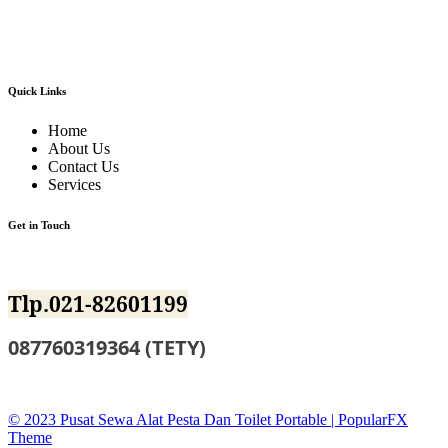
tiffany,kursi olivia,kursi barstool,meja barstool,meja kotak,meja bulat,berbagai
jenis panggung,tenda-tenda pesta dan pameran,sound sistem dan masih banyak
lagi alat event dan dekorasi lainnya.
Quick Links
Home
About Us
Contact Us
Services
Get in Touch
Jl.BKKBN NO.12 Mustika Jaya Bekasi
Tlp.021-82601199
087760319364 (TETY)
sewatoiletidsewa@gmail.co
© 2023 Pusat Sewa Alat Pesta Dan Toilet Portable |
PopularFX
Theme