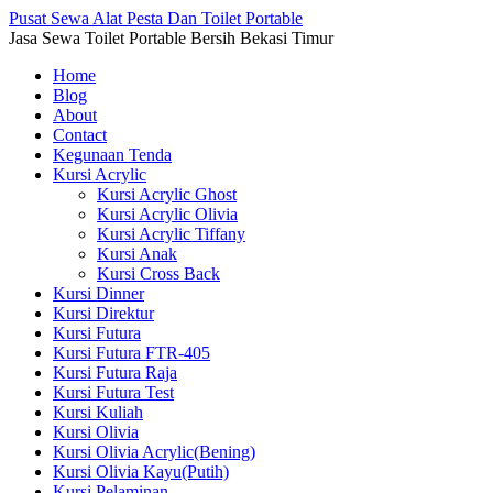
Pusat Sewa Alat Pesta Dan Toilet Portable
Jasa Sewa Toilet Portable Bersih Bekasi Timur
Home
Blog
About
Contact
Kegunaan Tenda
Kursi Acrylic
Kursi Acrylic Ghost
Kursi Acrylic Olivia
Kursi Acrylic Tiffany
Kursi Anak
Kursi Cross Back
Kursi Dinner
Kursi Direktur
Kursi Futura
Kursi Futura FTR-405
Kursi Futura Raja
Kursi Futura Test
Kursi Kuliah
Kursi Olivia
Kursi Olivia Acrylic(Bening)
Kursi Olivia Kayu(Putih)
Kursi Pelaminan