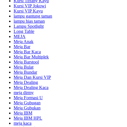
Kursi Tiffany Kayu
Kursi VIP Jokowi
Kursi VIP Kayu
lampu gantung taman
lampu hias taman
Lampu Spotlight
Long Table
MEJA
Meja Anak
Meja Bar
Meja Bar Kaca
Meja Bar Multiplek
Meja Barstool
Meja Bulat
Meja Bundar
Meja Dan Kursi VIP
Meja Dealing
Meja Dealing Kaca
meja dirmy
Meja Formasi U
Meja Gubugan
Meja Gubukan
Meja IBM
Meja IBM HPL
meja kaca