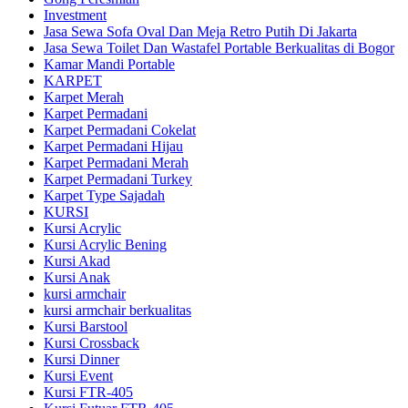
Investment
Jasa Sewa Sofa Oval Dan Meja Retro Putih Di Jakarta
Jasa Sewa Toilet Dan Wastafel Portable Berkualitas di Bogor
Kamar Mandi Portable
KARPET
Karpet Merah
Karpet Permadani
Karpet Permadani Cokelat
Karpet Permadani Hijau
Karpet Permadani Merah
Karpet Permadani Turkey
Karpet Type Sajadah
KURSI
Kursi Acrylic
Kursi Acrylic Bening
Kursi Akad
Kursi Anak
kursi armchair
kursi armchair berkualitas
Kursi Barstool
Kursi Crossback
Kursi Dinner
Kursi Event
Kursi FTR-405