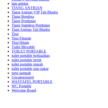
tian antrian
TIANG ANTRIAN
Tiang Antrian VIP Tali Bludru
Tiang Bendera
Tiang Pembatas
Tiang Stainless Pembatas
Tiant Antrian Tali Bludru
Tirai
Tirai Filamin
Tirai Hitam
Toilet Movable
TOILET PORTABLE
toilet portable berkualitas
toilet portable bersh
toilet portable murah
toilet portable siap pakai
tong sampah
Uncategorized
WASTAFEL PORTABLE
WC Portable
Welcome Board
Kami adalah pusatnya jasa sewa/rental alat pesta dan dekorasi terlengkap dan
berkualitas terbaik di area Jabodetabek dan sekitarnya.Kami menyewakan
berbagai macam jenis alat pesta mulai dari kursi futura,kursi sofa,kursi