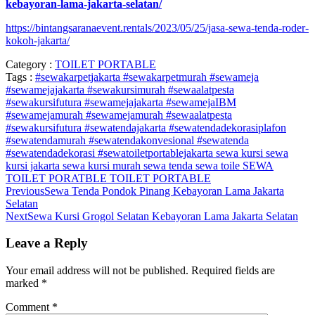
kebayoran-lama-jakarta-selatan/
https://bintangsaranaevent.rentals/2023/05/25/jasa-sewa-tenda-roder-
kokoh-jakarta/
Category :
TOILET PORTABLE
Tags :
#sewakarpetjakarta #sewakarpetmurah #sewameja
#sewamejajakarta #sewakursimurah #sewaalatpesta
#sewakursifutura
#sewamejajakarta #sewamejaIBM
#sewamejamurah
#sewamejamurah #sewaalatpesta
#sewakursifutura
#sewatendajakarta #sewatendadekorasiplafon
#sewatendamurah #sewatendakonvesional #sewatenda
#sewatendadekorasi
#sewatoiletportablejakarta
sewa kursi
sewa
kursi jakarta
sewa kursi murah
sewa tenda
sewa toile
SEWA
TOILET PORATBLE
TOILET PORTABLE
Previous
Sewa Tenda Pondok Pinang Kebayoran Lama Jakarta
Selatan
Next
Sewa Kursi Grogol Selatan Kebayoran Lama Jakarta Selatan
Leave a Reply
Your email address will not be published.
Required fields are
marked
*
Comment
*