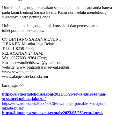
Untuk itu langsung percayakan semua kebutuhan acara anda hanya
pada kami Bintang Sarana Event. Kami akan selalu mendukung
suksesnya acara penting anda.
Hubungi kami langsung untuk konsultasi dan pemesanan untuk
toilet poratble berkualitas.
CV BINTANG SARANA EVENT
Jl.BKKBN Mustika Jaya Bekasi
Tel.021-8259-5905
PELAYANAN 24 JAM:
WA : 087760319364 (Tety)
Email :sewatoiletidsewa@gmail.com
website :www.bintangsaranaevent.rentals
www.sewatoilet.net
www.alatpestadekorasi.com
baca juga>>>
https://alatpestadekorasi.com/2023/05/26/sewa-kursi-taman-
xtra-berkualitas-jakarta/
https://sewatoilet.net/2023/05/26/sewa-toilet-portable-kemayoran-
jakarta-pusat/
https://bintangsaranaevent.rentals/2023/05/26/sewa-kursi-