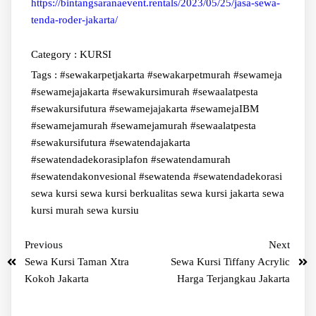
https://bintangsaranaevent.rentals/2023/05/25/jasa-sewa-
tenda-roder-jakarta/
Category :
KURSI
Tags :
#sewakarpetjakarta #sewakarpetmurah #sewameja
#sewamejajakarta #sewakursimurah #sewaalatpesta
#sewakursifutura
#sewamejajakarta #sewamejaIBM
#sewamejamurah
#sewamejamurah #sewaalatpesta
#sewakursifutura
#sewatendajakarta
#sewatendadekorasiplafon #sewatendamurah
#sewatendakonvesional #sewatenda #sewatendadekorasi
sewa kursi
sewa kursi berkualitas
sewa kursi jakarta
sewa
kursi murah
sewa kursiu
Previous
Next
Sewa Kursi Taman Xtra
Sewa Kursi Tiffany Acrylic
Kokoh Jakarta
Harga Terjangkau Jakarta