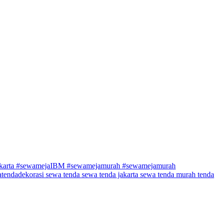
akarta #sewamejaIBM #sewamejamurah
#sewamejamurah
atendadekorasi
sewa tenda
sewa tenda jakarta
sewa tenda murah
tenda