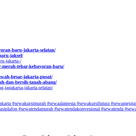
oran-baru-jakarta-selatan/
baru-jaksel/
ru-jakarta-/
ver-merah-tebar-kebayoran-baru/
sawah-besar-jakarta-pusat/
urah-dan-bersih-tanah-abang/
g-jagakarsa-jakarta-selatan/
karta #sewakursimurah #sewaalatpesta #sewakursifutura
#sewamejaj
rasiplafon #sewatendamurah #sewatendakonvesional #sewatenda #sew