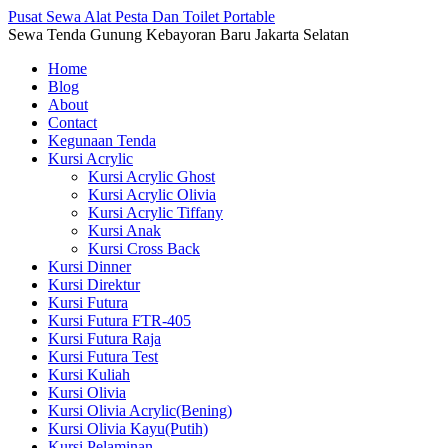
Pusat Sewa Alat Pesta Dan Toilet Portable
Sewa Tenda Gunung Kebayoran Baru Jakarta Selatan
Home
Blog
About
Contact
Kegunaan Tenda
Kursi Acrylic
Kursi Acrylic Ghost
Kursi Acrylic Olivia
Kursi Acrylic Tiffany
Kursi Anak
Kursi Cross Back
Kursi Dinner
Kursi Direktur
Kursi Futura
Kursi Futura FTR-405
Kursi Futura Raja
Kursi Futura Test
Kursi Kuliah
Kursi Olivia
Kursi Olivia Acrylic(Bening)
Kursi Olivia Kayu(Putih)
Kursi Pelaminan