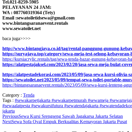
Tel.021-8259-5905
PELAYANAN 24 JAM:
WA : 087760319364 (Tety)
Email :sewatoiletidsewa@gmail.com
www.bintangsaranaevent.rentals
www.sewatoilet.net
baca juga>>>>
http://www.bintangjaya.co.id/tag/rental-panggung-gunung-kebay
https://suryajaya.top/category/sewa-meja-test-selong-kebayoran-
https://kursiacrylic.rentals/tag/sewa-tenda-bazar-gunung-kebayoran-ba
https://alatpestajaksel.com/2023/02/20/jasa-sewa-meja-bulat-co
https://alatpestadekorasi.com/2023/05/09/jasa-sewa-kursi-olivia-
https://sewatoilet.net/2023/05/09/tempat-sewa-toilet-portable-m
https://bintangsaranaevent.rentals/2023/05/09/sewa-kursi-lenteng-agun
Category :
Tenda
Tags :
#sewakarpetjakarta #sewakarpetmurah #sewameja #sewamejaja
#sewaalatpesta #sewakursifutura
#sewatendajakarta #sewatendadeko
jakarta
Previous
Sewa Kursi Srengseng Sawah Jagakarsa Jakarta Selatan
Next
Sewa Sofa Oval Empuk Berkualitas Kemayoran Jakarta Pusat