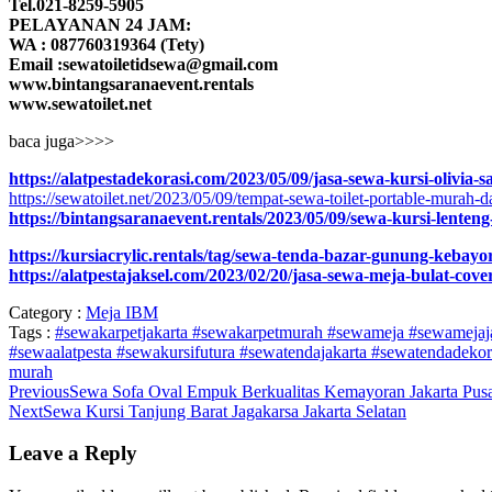
Tel.021-8259-5905
PELAYANAN 24 JAM:
WA : 087760319364 (Tety)
Email :sewatoiletidsewa@gmail.com
www.bintangsaranaevent.rentals
www.sewatoilet.net
baca juga>>>>
https://alatpestadekorasi.com/2023/05/09/jasa-sewa-kursi-olivia-
https://sewatoilet.net/2023/05/09/tempat-sewa-toilet-portable-murah-
https://bintangsaranaevent.rentals/2023/05/09/sewa-kursi-lenten
https://kursiacrylic.rentals/tag/sewa-tenda-bazar-gunung-kebayo
https://alatpestajaksel.com/2023/02/20/jasa-sewa-meja-bulat-co
Category :
Meja IBM
Tags :
#sewakarpetjakarta #sewakarpetmurah #sewameja #sewamejaja
#sewaalatpesta #sewakursifutura
#sewatendajakarta #sewatendadeko
murah
Previous
Sewa Sofa Oval Empuk Berkualitas Kemayoran Jakarta Pusa
Next
Sewa Kursi Tanjung Barat Jagakarsa Jakarta Selatan
Leave a Reply