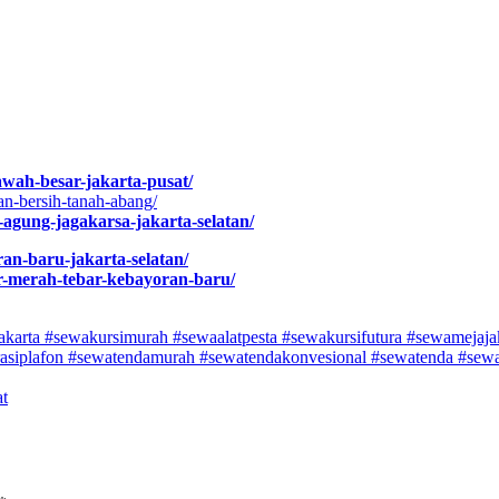
sawah-besar-jakarta-pusat/
dan-bersih-tanah-abang/
g-agung-jagakarsa-jakarta-selatan/
ran-baru-jakarta-selatan/
ver-merah-tebar-kebayoran-baru/
karta #sewakursimurah #sewaalatpesta #sewakursifutura
#sewamejaj
rasiplafon #sewatendamurah #sewatendakonvesional #sewatenda #sew
t