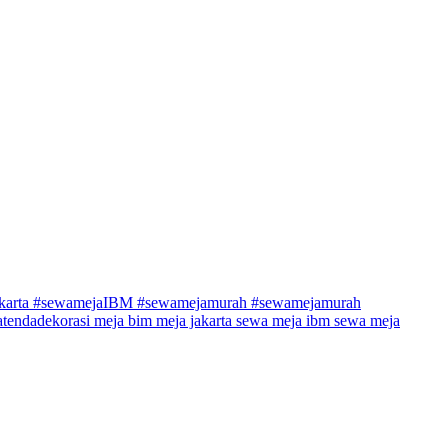
akarta #sewamejaIBM #sewamejamurah
#sewamejamurah
atendadekorasi
meja bim
meja jakarta
sewa meja ibm
sewa meja