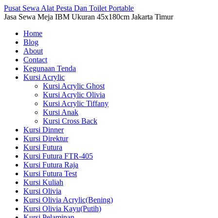
Pusat Sewa Alat Pesta Dan Toilet Portable
Jasa Sewa Meja IBM Ukuran 45x180cm Jakarta Timur
Home
Blog
About
Contact
Kegunaan Tenda
Kursi Acrylic
Kursi Acrylic Ghost
Kursi Acrylic Olivia
Kursi Acrylic Tiffany
Kursi Anak
Kursi Cross Back
Kursi Dinner
Kursi Direktur
Kursi Futura
Kursi Futura FTR-405
Kursi Futura Raja
Kursi Futura Test
Kursi Kuliah
Kursi Olivia
Kursi Olivia Acrylic(Bening)
Kursi Olivia Kayu(Putih)
Kursi Pelaminan