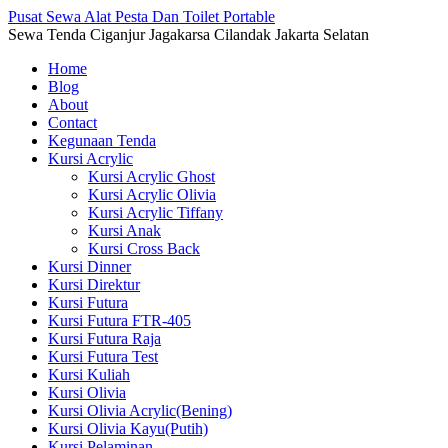
Pusat Sewa Alat Pesta Dan Toilet Portable
Sewa Tenda Ciganjur Jagakarsa Cilandak Jakarta Selatan
Home
Blog
About
Contact
Kegunaan Tenda
Kursi Acrylic
Kursi Acrylic Ghost
Kursi Acrylic Olivia
Kursi Acrylic Tiffany
Kursi Anak
Kursi Cross Back
Kursi Dinner
Kursi Direktur
Kursi Futura
Kursi Futura FTR-405
Kursi Futura Raja
Kursi Futura Test
Kursi Kuliah
Kursi Olivia
Kursi Olivia Acrylic(Bening)
Kursi Olivia Kayu(Putih)
Kursi Pelaminan