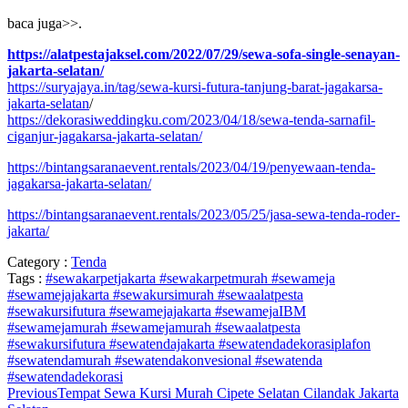
baca juga>>.
https://alatpestajaksel.com/2022/07/29/sewa-sofa-single-senayan-
jakarta-selatan/
https://suryajaya.in/tag/sewa-kursi-futura-tanjung-barat-jagakarsa-
jakarta-selatan
/
https://dekorasiweddingku.com/2023/04/18/sewa-tenda-sarnafil-
ciganjur-jagakarsa-jakarta-selatan/
https://bintangsaranaevent.rentals/2023/04/19/penyewaan-tenda-
jagakarsa-jakarta-selatan/
https://bintangsaranaevent.rentals/2023/05/25/jasa-sewa-tenda-roder-
jakarta/
Category :
Tenda
Tags :
#sewakarpetjakarta #sewakarpetmurah #sewameja
#sewamejajakarta #sewakursimurah #sewaalatpesta
#sewakursifutura
#sewamejajakarta #sewamejaIBM
#sewamejamurah
#sewamejamurah #sewaalatpesta
#sewakursifutura
#sewatendajakarta #sewatendadekorasiplafon
#sewatendamurah #sewatendakonvesional #sewatenda
#sewatendadekorasi
Previous
Tempat Sewa Kursi Murah Cipete Selatan Cilandak Jakarta