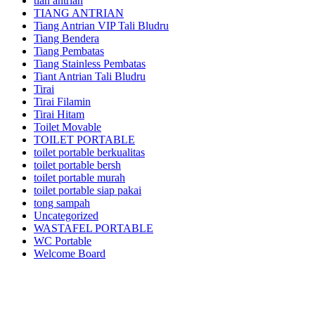
tian antrian
TIANG ANTRIAN
Tiang Antrian VIP Tali Bludru
Tiang Bendera
Tiang Pembatas
Tiang Stainless Pembatas
Tiant Antrian Tali Bludru
Tirai
Tirai Filamin
Tirai Hitam
Toilet Movable
TOILET PORTABLE
toilet portable berkualitas
toilet portable bersh
toilet portable murah
toilet portable siap pakai
tong sampah
Uncategorized
WASTAFEL PORTABLE
WC Portable
Welcome Board
Kami adalah pusatnya jasa sewa/rental alat pesta dan dekorasi terlengkap dan
berkualitas terbaik di area Jabodetabek dan sekitarnya.Kami menyewakan
berbagai macam jenis alat pesta mulai dari kursi futura,kursi sofa,kursi