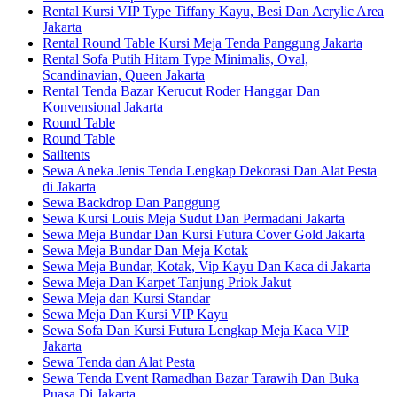
Rental Kursi VIP Type Tiffany Kayu, Besi Dan Acrylic Area
Jakarta
Rental Round Table Kursi Meja Tenda Panggung Jakarta
Rental Sofa Putih Hitam Type Minimalis, Oval,
Scandinavian, Queen Jakarta
Rental Tenda Bazar Kerucut Roder Hanggar Dan
Konvensional Jakarta
Round Table
Round Table
Sailtents
Sewa Aneka Jenis Tenda Lengkap Dekorasi Dan Alat Pesta
di Jakarta
Sewa Backdrop Dan Panggung
Sewa Kursi Louis Meja Sudut Dan Permadani Jakarta
Sewa Meja Bundar Dan Kursi Futura Cover Gold Jakarta
Sewa Meja Bundar Dan Meja Kotak
Sewa Meja Bundar, Kotak, Vip Kayu Dan Kaca di Jakarta
Sewa Meja Dan Karpet Tanjung Priok Jakut
Sewa Meja dan Kursi Standar
Sewa Meja Dan Kursi VIP Kayu
Sewa Sofa Dan Kursi Futura Lengkap Meja Kaca VIP
Jakarta
Sewa Tenda dan Alat Pesta
Sewa Tenda Event Ramadhan Bazar Tarawih Dan Buka
Puasa Di Jakarta