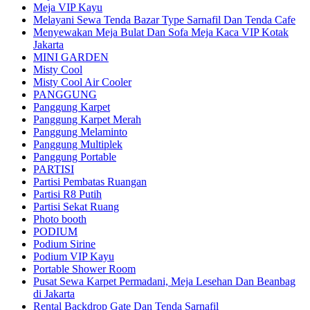
Meja VIP Kayu
Melayani Sewa Tenda Bazar Type Sarnafil Dan Tenda Cafe
Menyewakan Meja Bulat Dan Sofa Meja Kaca VIP Kotak
Jakarta
MINI GARDEN
Misty Cool
Misty Cool Air Cooler
PANGGUNG
Panggung Karpet
Panggung Karpet Merah
Panggung Melaminto
Panggung Multiplek
Panggung Portable
PARTISI
Partisi Pembatas Ruangan
Partisi R8 Putih
Partisi Sekat Ruang
Photo booth
PODIUM
Podium Sirine
Podium VIP Kayu
Portable Shower Room
Pusat Sewa Karpet Permadani, Meja Lesehan Dan Beanbag
di Jakarta
Rental Backdrop Gate Dan Tenda Sarnafil