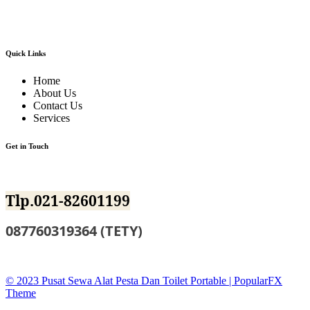
tiffany,kursi olivia,kursi barstool,meja barstool,meja kotak,meja bulat,berbagai
jenis panggung,tenda-tenda pesta dan pameran,sound sistem dan masih banyak
lagi alat event dan dekorasi lainnya.
Quick Links
Home
About Us
Contact Us
Services
Get in Touch
Jl.BKKBN NO.12 Mustika Jaya Bekasi
Tlp.021-82601199
087760319364 (TETY)
sewatoiletidsewa@gmail.co
© 2023 Pusat Sewa Alat Pesta Dan Toilet Portable |
PopularFX
Theme