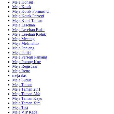
Meja Konsul
Meja Kotak
Meja Kotak Formasi U
Meja Kotak Persegi
Meja Kursi Taman
Meja Lesehan
Meja Lesehan Bulat
Meja Lesehan Kotak
Meja Meeting
Meja Melaminto
Meja Panjang
Meja Partisi
Meja Persegi Panjang
Meja Potong Kue
Meja Registrasi
Meja Retro
meja rias
Meja Sudut
Meja Taman
Meja Taman 2in1
Meja Taman Alfa
Meja Taman Kayu
Meja Taman Xtra
Meja Test
Meja VIP Kaca