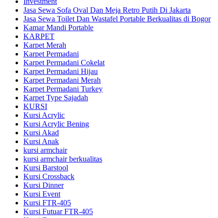
Investment
Jasa Sewa Sofa Oval Dan Meja Retro Putih Di Jakarta
Jasa Sewa Toilet Dan Wastafel Portable Berkualitas di Bogor
Kamar Mandi Portable
KARPET
Karpet Merah
Karpet Permadani
Karpet Permadani Cokelat
Karpet Permadani Hijau
Karpet Permadani Merah
Karpet Permadani Turkey
Karpet Type Sajadah
KURSI
Kursi Acrylic
Kursi Acrylic Bening
Kursi Akad
Kursi Anak
kursi armchair
kursi armchair berkualitas
Kursi Barstool
Kursi Crossback
Kursi Dinner
Kursi Event
Kursi FTR-405
Kursi Futuar FTR-405