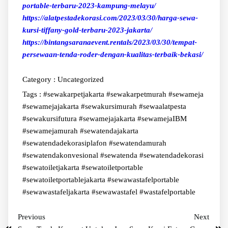
portable-terbaru-2023-kampung-melayu/
https://alatpestadekorasi.com/2023/03/30/harga-sewa-
kursi-tiffany-gold-terbaru-2023-jakarta/
h
ttps://bintangsaranaevent.rentals/2023/03/30/tempat-
persewaan-tenda-roder-dengan-kualitas-terbaik-bekasi/
Category :
Uncategorized
Tags :
#sewakarpetjakarta #sewakarpetmurah #sewameja
#sewamejajakarta #sewakursimurah #sewaalatpesta
#sewakursifutura
#sewamejajakarta #sewamejaIBM
#sewamejamurah
#sewatendajakarta
#sewatendadekorasiplafon #sewatendamurah
#sewatendakonvesional #sewatenda #sewatendadekorasi
#sewatoiletjakarta
#sewatoiletportable
#sewatoiletportablejakarta
#sewawastafelportable
#sewawastafeljakarta #sewawastafel #wastafelportable
Previous
Next