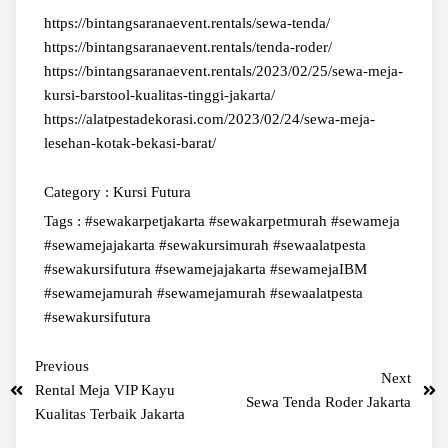
https://bintangsaranaevent.rentals/sewa-tenda/
https://bintangsaranaevent.rentals/tenda-roder/
https://bintangsaranaevent.rentals/2023/02/25/sewa-meja-
kursi-barstool-kualitas-tinggi-jakarta/
https://alatpestadekorasi.com/2023/02/24/sewa-meja-
lesehan-kotak-bekasi-barat/
Category :
Kursi Futura
Tags :
#sewakarpetjakarta #sewakarpetmurah #sewameja
#sewamejajakarta #sewakursimurah #sewaalatpesta
#sewakursifutura
#sewamejajakarta #sewamejaIBM
#sewamejamurah
#sewamejamurah #sewaalatpesta
#sewakursifutura
Previous
Next
Rental Meja VIP Kayu
Sewa Tenda Roder Jakarta
Kualitas Terbaik Jakarta