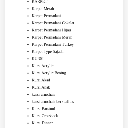
KARPET
Karpet Merah
Karpet Permadani
Karpet Permadani Cokelat
Karpet Permadani Hijau
Karpet Permadani Merah
Karpet Permadani Turkey
Karpet Type Sajadah
KURSI
Kursi Acrylic
Kursi Acrylic Bening
Kursi Akad
Kursi Anak
kursi armchair
kursi armchair berkualitas
Kursi Barstool
Kursi Crossback
Kursi Dinner