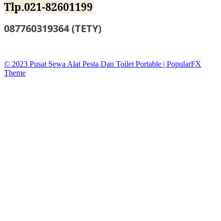
Tlp.021-82601199
087760319364 (TETY)
sewatoiletidsewa@gmail.co
© 2023 Pusat Sewa Alat Pesta Dan Toilet Portable |
PopularFX
Theme