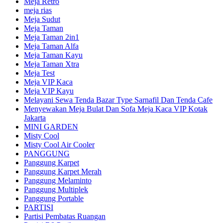
Meja Retro
meja rias
Meja Sudut
Meja Taman
Meja Taman 2in1
Meja Taman Alfa
Meja Taman Kayu
Meja Taman Xtra
Meja Test
Meja VIP Kaca
Meja VIP Kayu
Melayani Sewa Tenda Bazar Type Sarnafil Dan Tenda Cafe
Menyewakan Meja Bulat Dan Sofa Meja Kaca VIP Kotak
Jakarta
MINI GARDEN
Misty Cool
Misty Cool Air Cooler
PANGGUNG
Panggung Karpet
Panggung Karpet Merah
Panggung Melaminto
Panggung Multiplek
Panggung Portable
PARTISI
Partisi Pembatas Ruangan