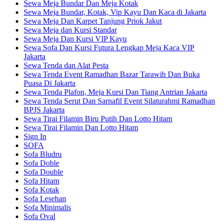
Sewa Meja Bundar Dan Meja Kotak
Sewa Meja Bundar, Kotak, Vip Kayu Dan Kaca di Jakarta
Sewa Meja Dan Karpet Tanjung Priok Jakut
Sewa Meja dan Kursi Standar
Sewa Meja Dan Kursi VIP Kayu
Sewa Sofa Dan Kursi Futura Lengkap Meja Kaca VIP
Jakarta
Sewa Tenda dan Alat Pesta
Sewa Tenda Event Ramadhan Bazar Tarawih Dan Buka
Puasa Di Jakarta
Sewa Tenda Plafon, Meja Kursi Dan Tiang Antrian Jakarta
Sewa Tenda Serut Dan Sarnafil Event Silaturahmi Ramadhan
BPJS Jakarta
Sewa Tirai Filamin Biru Putih Dan Lotto Hitam
Sewa Tirai Filamin Dan Lotto Hitam
Sign In
SOFA
Sofa Bludru
Sofa Doble
Sofa Double
Sofa Hitam
Sofa Kotak
Sofa Lesehan
Sofa Minimalis
Sofa Oval