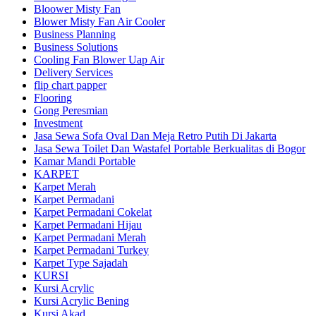
Bloower Misty Fan
Blower Misty Fan Air Cooler
Business Planning
Business Solutions
Cooling Fan Blower Uap Air
Delivery Services
flip chart papper
Flooring
Gong Peresmian
Investment
Jasa Sewa Sofa Oval Dan Meja Retro Putih Di Jakarta
Jasa Sewa Toilet Dan Wastafel Portable Berkualitas di Bogor
Kamar Mandi Portable
KARPET
Karpet Merah
Karpet Permadani
Karpet Permadani Cokelat
Karpet Permadani Hijau
Karpet Permadani Merah
Karpet Permadani Turkey
Karpet Type Sajadah
KURSI
Kursi Acrylic
Kursi Acrylic Bening
Kursi Akad