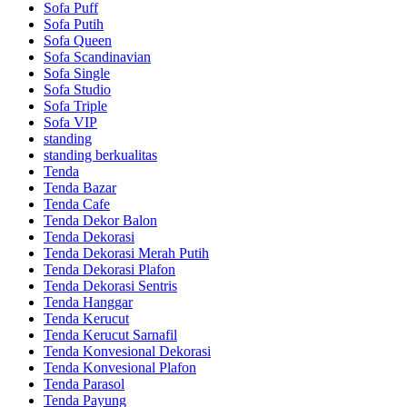
Sofa Puff
Sofa Putih
Sofa Queen
Sofa Scandinavian
Sofa Single
Sofa Studio
Sofa Triple
Sofa VIP
standing
standing berkualitas
Tenda
Tenda Bazar
Tenda Cafe
Tenda Dekor Balon
Tenda Dekorasi
Tenda Dekorasi Merah Putih
Tenda Dekorasi Plafon
Tenda Dekorasi Sentris
Tenda Hanggar
Tenda Kerucut
Tenda Kerucut Sarnafil
Tenda Konvesional Dekorasi
Tenda Konvesional Plafon
Tenda Parasol
Tenda Payung