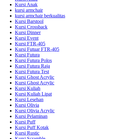
Kursi Anak
kursi armchair
kursi armchair berkualitas
Kursi Barstool
Kursi Crossback
Kursi Dinner
Kursi Event
Kursi FTR-405
Kursi Futuar FTR-405
Kursi Futura
Kursi Futura Polos
Kursi Futura Raja
Kursi Futura Test
Kursi Ghost Acrylic
Kursi Ghost Acrylic
Kursi Kuliah
Kursi Kuliah Lipat
Kursi Lesehan
Kursi Olivia
Kursi Olivia Acrylic
Kursi Pelaminan
Kursi Puff
Kursi Puff Kotak
Kursi Rustic
Kursi Scramble