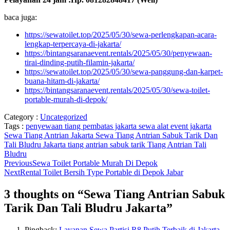
baca juga:
https://sewatoilet.top/2025/05/30/sewa-perlengkapan-acara-
lengkap-terpercaya-di-jakarta/
https://bintangsaranaevent.rentals/2025/05/30/penyewaan-
tirai-dinding-putih-filamin-jakarta/
https://sewatoilet.top/2025/05/30/sewa-panggung-dan-karpet-
buana-hitam-di-jakarta/
https://bintangsaranaevent.rentals/2025/05/30/sewa-toilet-
portable-murah-di-depok/
Category :
Uncategorized
Tags :
penyewaan tiang pembatas jakarta
sewa alat event jakarta
Sewa Tiang Antrian Jakarta
Sewa Tiang Antrian Sabuk Tarik Dan
Tali Bludru Jakarta
tiang antrian sabuk tarik
Tiang Antrian Tali
Bludru
Previous
Sewa Toilet Portable Murah Di Depok
Next
Rental Toilet Bersih Type Portable di Depok Jabar
3 thoughts on “
Sewa Tiang Antrian Sabuk
Tarik Dan Tali Bludru Jakarta
”
Pingback:
Layanan Sewa Partisi R8 Putih Terbaik di Jakarta