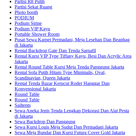
Partisi R8 Putih
Partisi Sekat Ruang
Photo booth
PODIUM
Podium Sirine
Podium VIP Kayu
Portable Shower Room
Pusat Sewa Karpet Permadani, Meja Lesehan Dan Beanbag
di Jakarta
Rental Backdrop Gate Dan Tenda Sarnafil
Rental Kursi VIP Type Tiffany Kayu, Besi Dan Acrylic Area
Jakarta
Rental Round Table Kursi Meja Tenda Panggung Jakarta
Rental Sofa Putih Hitam Type Minimalis, Oval,
Scandinavian, Queen Jakarta
Rental Tenda Bazar Kerucut Roder Hanggar Dan
Konvensional Jakarta
Round Table
Round Table
Sailtents
Sewa Aneka Jenis Tenda Lengkap Dekorasi Dan Alat Pesta
di Jakarta
Sewa Backdrop Dan Panggung
Sewa Kursi Louis Meja Sudut Dan Permadani Jakarta
Sewa Meja Bundar Dan Kursi Futura Cover Gold Jakarta