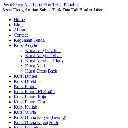
Pusat Sewa Alat Pesta Dan Toilet Portable
Sewa Tiang Antrian Sabuk Tarik Dan Tali Bludru Jakarta
Home
Blog
About
Contact
Kegunaan Tenda
Kursi Acrylic
Kursi Acrylic Ghost
Kursi Acrylic Olivia
Kursi Acrylic Tiffany
Kursi Anak
Kursi Cross Back
Kursi Dinner
Kursi Direktur
Kursi Futura
Kursi Futura FTR-405
Kursi Futura Raja
Kursi Futura Test
Kursi Kuliah
Kursi Olivia
Kursi Olivia Acrylic(Bening)
Kursi Olivia Kayu(Putih)
Kursi Pelaminan