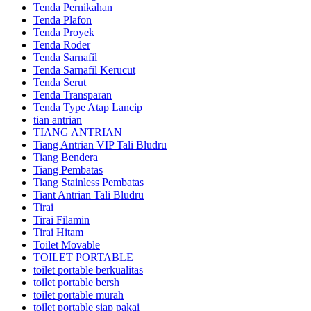
Tenda Pernikahan
Tenda Plafon
Tenda Proyek
Tenda Roder
Tenda Sarnafil
Tenda Sarnafil Kerucut
Tenda Serut
Tenda Transparan
Tenda Type Atap Lancip
tian antrian
TIANG ANTRIAN
Tiang Antrian VIP Tali Bludru
Tiang Bendera
Tiang Pembatas
Tiang Stainless Pembatas
Tiant Antrian Tali Bludru
Tirai
Tirai Filamin
Tirai Hitam
Toilet Movable
TOILET PORTABLE
toilet portable berkualitas
toilet portable bersh
toilet portable murah
toilet portable siap pakai