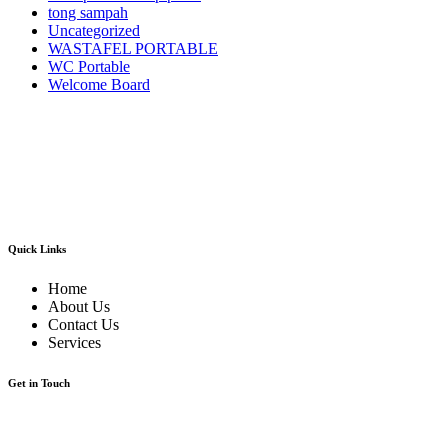
tong sampah
Uncategorized
WASTAFEL PORTABLE
WC Portable
Welcome Board
Kami adalah pusatnya jasa sewa/rental alat pesta dan dekorasi terlengkap dan
berkualitas terbaik di area Jabodetabek dan sekitarnya.Kami menyewakan
berbagai macam jenis alat pesta mulai dari kursi futura,kursi sofa,kursi
tiffany,kursi olivia,kursi barstool,meja barstool,meja kotak,meja bulat,berbagai
jenis panggung,tenda-tenda pesta dan pameran,sound sistem dan masih banyak
lagi alat event dan dekorasi lainnya.
Quick Links
Home
About Us
Contact Us
Services
Get in Touch
Jl.BKKBN NO.12 Mustika Jaya Bekasi