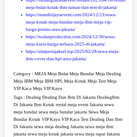
https://bintangsaranaevent.rentals/2025/04/16/rental-
meja-bulat-kotak-ibm-taman-dan-test-di-jakarta/
https://mandirijayaevent.com/2024/12/23/sewa-
meja-kotak-meja-bundar-meja-ibm-meja-vip-
harga-promo-area-jakarta/
https://wulanproduction.com/2024/12/30/sewa-
meja-kursi-harga-terbaru-2025-di-jakarta/
https://alatpestajaksel.top/2025/02/28/sewa-meja-
ibm-cover-dan-hpl-area-jakarta/
Category :
MEJA
Meja Bulat
Meja Bundar
Meja Dealing
Meja IBM
Meja IBM HPL
Meja Kotak
Meja Test
Meja
VIP Kaca
Meja VIP Kayu
Tags :
Dealing
Dealing Dan Ibm Di Jakarta
DealingIbm
Di Jakarta
Ibm
Kotak
rental meja event Jakarta
sewa
meja bundar
sewa meja bundar jakarta
Sewa Meja
Bundar Kotak VIP Kayu VIP Kaca Test Dealing Dan Ibm
Di Jakarta
sewa meja dealing Jakarta
sewa meja ibm
jakarta
sewa meja kotak jakarta
sewa meja rapat Jakarta