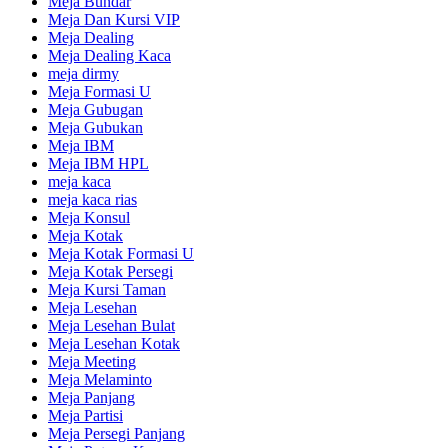
Meja Bundar
Meja Dan Kursi VIP
Meja Dealing
Meja Dealing Kaca
meja dirmy
Meja Formasi U
Meja Gubugan
Meja Gubukan
Meja IBM
Meja IBM HPL
meja kaca
meja kaca rias
Meja Konsul
Meja Kotak
Meja Kotak Formasi U
Meja Kotak Persegi
Meja Kursi Taman
Meja Lesehan
Meja Lesehan Bulat
Meja Lesehan Kotak
Meja Meeting
Meja Melaminto
Meja Panjang
Meja Partisi
Meja Persegi Panjang