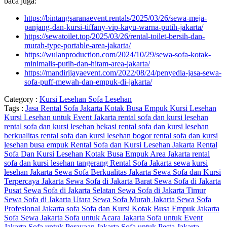
baca juga:
https://bintangsaranaevent.rentals/2025/03/26/sewa-meja-
panjang-dan-kursi-tiffany-vip-kayu-warna-putih-jakarta/
https://sewatoilet.top/2025/03/26/rental-toilet-bersih-dan-
murah-type-portable-area-jakarta/
https://wulanproduction.com/2024/10/29/sewa-sofa-kotak-
minimalis-putih-dan-hitam-area-jakarta/
https://mandirijayaevent.com/2022/08/24/penyedia-jasa-sewa-
sofa-puff-mewah-dan-empuk-di-jakarta/
Category :
Kursi Lesehan
Sofa Lesehan
Tags :
Jasa Rental Sofa Jakarta
Kotak Busa Empuk
Kursi Lesehan
Kursi Lesehan untuk Event Jakarta
rental sofa dan kursi lesehan
rental sofa dan kursi lesehan bekasi
rental sofa dan kursi lesehan
berkualitas
rental sofa dan kursi lesehan bogor
rental sofa dan kursi
lesehan busa empuk
Rental Sofa dan Kursi Lesehan Jakarta
Rental
Sofa Dan Kursi Lesehan Kotak Busa Empuk Area Jakarta
rental
sofa dan kursi lesehan tangerang
Rental Sofa Jakarta
sewa kursi
lesehan Jakarta
Sewa Sofa Berkualitas Jakarta
Sewa Sofa dan Kursi
Terpercaya Jakarta
Sewa Sofa di Jakarta Barat
Sewa Sofa di Jakarta
Pusat
Sewa Sofa di Jakarta Selatan
Sewa Sofa di Jakarta Timur
Sewa Sofa di Jakarta Utara
Sewa Sofa Murah Jakarta
Sewa Sofa
Profesional Jakarta
sofa
Sofa dan Kursi Kotak Busa Empuk Jakarta
Sofa Sewa Jakarta
Sofa untuk Acara Jakarta
Sofa untuk Event
Jakarta
Sofa untuk Perayaan Jakarta
Sofa untuk Pesta Jakarta