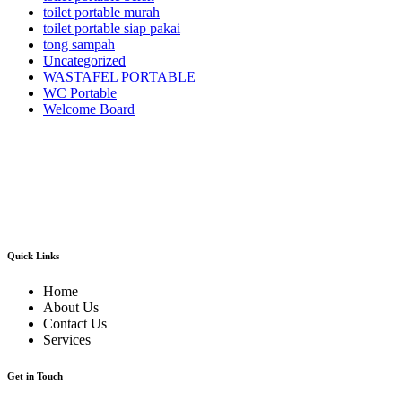
toilet portable murah
toilet portable siap pakai
tong sampah
Uncategorized
WASTAFEL PORTABLE
WC Portable
Welcome Board
Kami adalah pusatnya jasa sewa/rental alat pesta dan dekorasi terlengkap dan
berkualitas terbaik di area Jabodetabek dan sekitarnya.Kami menyewakan
berbagai macam jenis alat pesta mulai dari kursi futura,kursi sofa,kursi
tiffany,kursi olivia,kursi barstool,meja barstool,meja kotak,meja bulat,berbagai
jenis panggung,tenda-tenda pesta dan pameran,sound sistem dan masih banyak
lagi alat event dan dekorasi lainnya.
Quick Links
Home
About Us
Contact Us
Services
Get in Touch