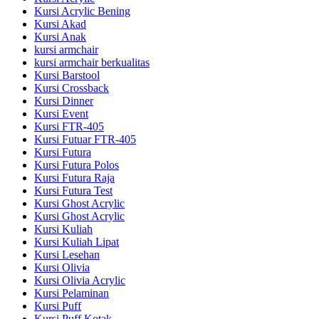
Kursi Acrylic Bening
Kursi Akad
Kursi Anak
kursi armchair
kursi armchair berkualitas
Kursi Barstool
Kursi Crossback
Kursi Dinner
Kursi Event
Kursi FTR-405
Kursi Futuar FTR-405
Kursi Futura
Kursi Futura Polos
Kursi Futura Raja
Kursi Futura Test
Kursi Ghost Acrylic
Kursi Ghost Acrylic
Kursi Kuliah
Kursi Kuliah Lipat
Kursi Lesehan
Kursi Olivia
Kursi Olivia Acrylic
Kursi Pelaminan
Kursi Puff
Kursi Puff Kotak