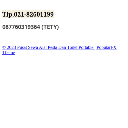
Jl.BKKBN NO.12 Mustika Jaya Bekasi
Tlp.021-82601199
087760319364 (TETY)
sewatoiletidsewa@gmail.co
© 2023 Pusat Sewa Alat Pesta Dan Toilet Portable |
PopularFX
Theme