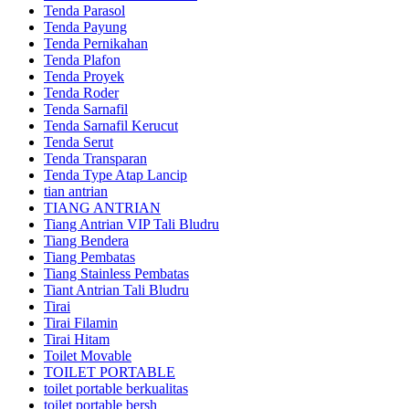
Tenda Parasol
Tenda Payung
Tenda Pernikahan
Tenda Plafon
Tenda Proyek
Tenda Roder
Tenda Sarnafil
Tenda Sarnafil Kerucut
Tenda Serut
Tenda Transparan
Tenda Type Atap Lancip
tian antrian
TIANG ANTRIAN
Tiang Antrian VIP Tali Bludru
Tiang Bendera
Tiang Pembatas
Tiang Stainless Pembatas
Tiant Antrian Tali Bludru
Tirai
Tirai Filamin
Tirai Hitam
Toilet Movable
TOILET PORTABLE
toilet portable berkualitas
toilet portable bersh