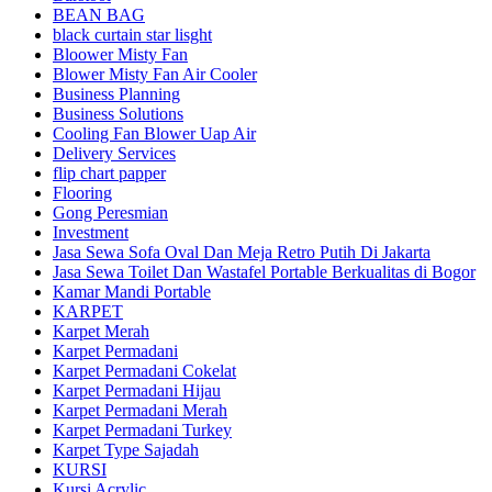
BEAN BAG
black curtain star lisght
Bloower Misty Fan
Blower Misty Fan Air Cooler
Business Planning
Business Solutions
Cooling Fan Blower Uap Air
Delivery Services
flip chart papper
Flooring
Gong Peresmian
Investment
Jasa Sewa Sofa Oval Dan Meja Retro Putih Di Jakarta
Jasa Sewa Toilet Dan Wastafel Portable Berkualitas di Bogor
Kamar Mandi Portable
KARPET
Karpet Merah
Karpet Permadani
Karpet Permadani Cokelat
Karpet Permadani Hijau
Karpet Permadani Merah
Karpet Permadani Turkey
Karpet Type Sajadah
KURSI
Kursi Acrylic