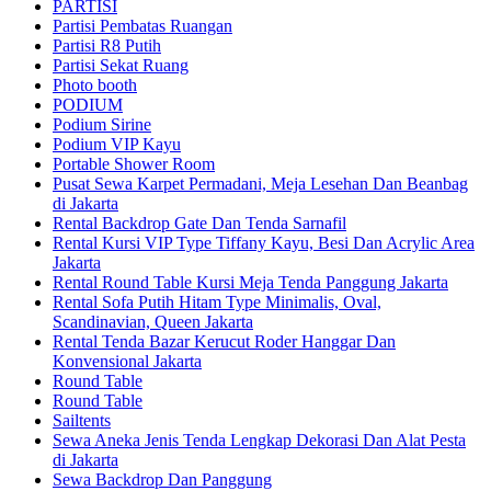
PARTISI
Partisi Pembatas Ruangan
Partisi R8 Putih
Partisi Sekat Ruang
Photo booth
PODIUM
Podium Sirine
Podium VIP Kayu
Portable Shower Room
Pusat Sewa Karpet Permadani, Meja Lesehan Dan Beanbag
di Jakarta
Rental Backdrop Gate Dan Tenda Sarnafil
Rental Kursi VIP Type Tiffany Kayu, Besi Dan Acrylic Area
Jakarta
Rental Round Table Kursi Meja Tenda Panggung Jakarta
Rental Sofa Putih Hitam Type Minimalis, Oval,
Scandinavian, Queen Jakarta
Rental Tenda Bazar Kerucut Roder Hanggar Dan
Konvensional Jakarta
Round Table
Round Table
Sailtents
Sewa Aneka Jenis Tenda Lengkap Dekorasi Dan Alat Pesta
di Jakarta
Sewa Backdrop Dan Panggung