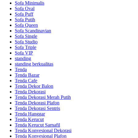
Sofa Minimalis
Sofa Oval
Sofa Puff
Sofa Putih
Sofa Queen
Sofa Scandinavian
Sofa Single
Sofa Studio
Sofa Triple
Sofa VIP
standing
standing berkualitas
Tenda
Tenda Bazar
Tenda Cafe
Tenda Dekor Balon
Tenda Dekorasi
Tenda Dekorasi Merah Putih
Tenda Dekorasi Plafon
Tenda Dekorasi Sentris
Tenda Hanggar
Tenda Kerucut
Tenda Kerucut Sarnafil
Tenda Konvesional Dekorasi
Tenda Konvesional Plafon