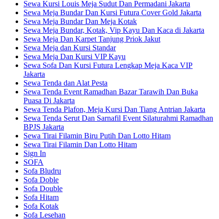
Sewa Kursi Louis Meja Sudut Dan Permadani Jakarta
Sewa Meja Bundar Dan Kursi Futura Cover Gold Jakarta
Sewa Meja Bundar Dan Meja Kotak
Sewa Meja Bundar, Kotak, Vip Kayu Dan Kaca di Jakarta
Sewa Meja Dan Karpet Tanjung Priok Jakut
Sewa Meja dan Kursi Standar
Sewa Meja Dan Kursi VIP Kayu
Sewa Sofa Dan Kursi Futura Lengkap Meja Kaca VIP
Jakarta
Sewa Tenda dan Alat Pesta
Sewa Tenda Event Ramadhan Bazar Tarawih Dan Buka
Puasa Di Jakarta
Sewa Tenda Plafon, Meja Kursi Dan Tiang Antrian Jakarta
Sewa Tenda Serut Dan Sarnafil Event Silaturahmi Ramadhan
BPJS Jakarta
Sewa Tirai Filamin Biru Putih Dan Lotto Hitam
Sewa Tirai Filamin Dan Lotto Hitam
Sign In
SOFA
Sofa Bludru
Sofa Doble
Sofa Double
Sofa Hitam
Sofa Kotak
Sofa Lesehan