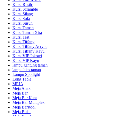
Kursi Rustic
Kursi Scramble
Kursi Silang
Kursi Sofa
Kursi Susun
Kursi Taman
Kursi Taman Xtra
Kursi Test
Kursi Tiffany
Kursi Tiffany Acrylic
Kursi Tiffany Kayu
Kursi VIP Jokowi
Kursi VIP Kayu
lampu gantung taman
lampu hias taman
Lampu Spotlight
Long Table
MEJA
Meja Anak
Meja Bar
Meja Bar Kaca
Meja Bar Multiplek
Meja Barstool
Meja Bulat