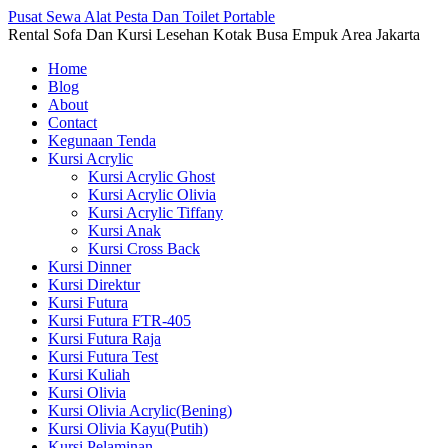
Pusat Sewa Alat Pesta Dan Toilet Portable
Rental Sofa Dan Kursi Lesehan Kotak Busa Empuk Area Jakarta
Home
Blog
About
Contact
Kegunaan Tenda
Kursi Acrylic
Kursi Acrylic Ghost
Kursi Acrylic Olivia
Kursi Acrylic Tiffany
Kursi Anak
Kursi Cross Back
Kursi Dinner
Kursi Direktur
Kursi Futura
Kursi Futura FTR-405
Kursi Futura Raja
Kursi Futura Test
Kursi Kuliah
Kursi Olivia
Kursi Olivia Acrylic(Bening)
Kursi Olivia Kayu(Putih)
Kursi Pelaminan