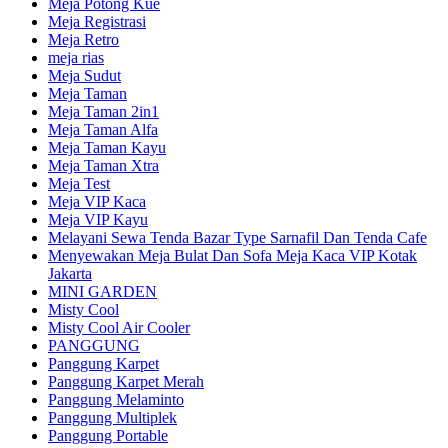
Meja Potong Kue
Meja Registrasi
Meja Retro
meja rias
Meja Sudut
Meja Taman
Meja Taman 2in1
Meja Taman Alfa
Meja Taman Kayu
Meja Taman Xtra
Meja Test
Meja VIP Kaca
Meja VIP Kayu
Melayani Sewa Tenda Bazar Type Sarnafil Dan Tenda Cafe
Menyewakan Meja Bulat Dan Sofa Meja Kaca VIP Kotak
Jakarta
MINI GARDEN
Misty Cool
Misty Cool Air Cooler
PANGGUNG
Panggung Karpet
Panggung Karpet Merah
Panggung Melaminto
Panggung Multiplek
Panggung Portable