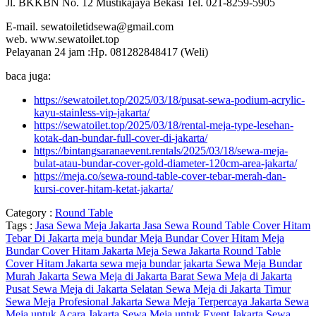
Jl. BKKBN No. 12 Mustikajaya Bekasi Tel. 021-8259-5905
E-mail. sewatoiletidsewa@gmail.com
web. www.sewatoilet.top
Pelayanan 24 jam :Hp. 081282848417 (Weli)
baca juga:
https://sewatoilet.top/2025/03/18/pusat-sewa-podium-acrylic-
kayu-stainless-vip-jakarta/
https://sewatoilet.top/2025/03/18/rental-meja-type-lesehan-
kotak-dan-bundar-full-cover-di-jakarta/
https://bintangsaranaevent.rentals/2025/03/18/sewa-meja-
bulat-atau-bundar-cover-gold-diameter-120cm-area-jakarta/
https://meja.co/sewa-round-table-cover-tebar-merah-dan-
kursi-cover-hitam-ketat-jakarta/
Category :
Round Table
Tags :
Jasa Sewa Meja Jakarta
Jasa Sewa Round Table Cover Hitam
Tebar Di Jakarta
meja bundar
Meja Bundar Cover Hitam
Meja
Bundar Cover Hitam Jakarta
Meja Sewa Jakarta
Round Table
Cover Hitam Jakarta
sewa meja bundar jakarta
Sewa Meja Bundar
Murah Jakarta
Sewa Meja di Jakarta Barat
Sewa Meja di Jakarta
Pusat
Sewa Meja di Jakarta Selatan
Sewa Meja di Jakarta Timur
Sewa Meja Profesional Jakarta
Sewa Meja Terpercaya Jakarta
Sewa
Meja untuk Acara Jakarta
Sewa Meja untuk Event Jakarta
Sewa