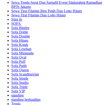
Sewa Tenda Serut Dan Sarnafil Event Silaturahmi Ramadhan
BPJS Jakarta
Sewa Tirai Filamin Biru Putih Dan Lotto Hitam
Sewa Tirai Filamin Dan Lotto Hitam
Sign In
SOFA
Sofa Bludru
Sofa Doble
Sofa Double
Sofa Hitam
Sofa Kotak
Sofa Lesehan
Sofa Minimalis
Sofa Oval
Sofa Puff
Sofa Putih
Sofa Queen
Sofa Scandinavian
Sofa Single
Sofa Studio
Sofa Triple
Sofa VIP
standing
standing berkualitas
Tenda