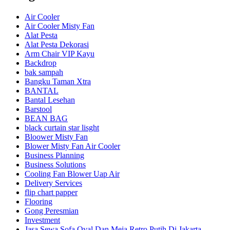
Air Cooler
Air Cooler Misty Fan
Alat Pesta
Alat Pesta Dekorasi
Arm Chair VIP Kayu
Backdrop
bak sampah
Bangku Taman Xtra
BANTAL
Bantal Lesehan
Barstool
BEAN BAG
black curtain star lisght
Bloower Misty Fan
Blower Misty Fan Air Cooler
Business Planning
Business Solutions
Cooling Fan Blower Uap Air
Delivery Services
flip chart papper
Flooring
Gong Peresmian
Investment
Jasa Sewa Sofa Oval Dan Meja Retro Putih Di Jakarta