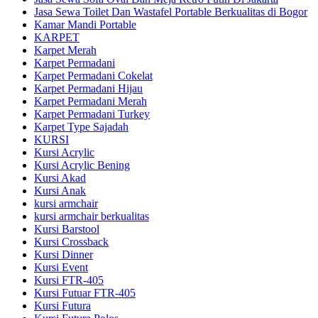
Jasa Sewa Toilet Dan Wastafel Portable Berkualitas di Bogor
Kamar Mandi Portable
KARPET
Karpet Merah
Karpet Permadani
Karpet Permadani Cokelat
Karpet Permadani Hijau
Karpet Permadani Merah
Karpet Permadani Turkey
Karpet Type Sajadah
KURSI
Kursi Acrylic
Kursi Acrylic Bening
Kursi Akad
Kursi Anak
kursi armchair
kursi armchair berkualitas
Kursi Barstool
Kursi Crossback
Kursi Dinner
Kursi Event
Kursi FTR-405
Kursi Futuar FTR-405
Kursi Futura