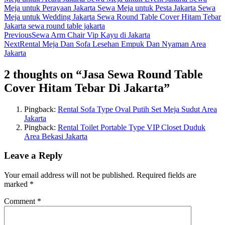
Meja untuk Perayaan Jakarta
Sewa Meja untuk Pesta Jakarta
Sewa
Meja untuk Wedding Jakarta
Sewa Round Table Cover Hitam Tebar
Jakarta
sewa round table jakarta
Previous
Sewa Arm Chair Vip Kayu di Jakarta
Next
Rental Meja Dan Sofa Lesehan Empuk Dan Nyaman Area
Jakarta
2 thoughts on “
Jasa Sewa Round Table
Cover Hitam Tebar Di Jakarta
”
Pingback:
Rental Sofa Type Oval Putih Set Meja Sudut Area
Jakarta
Pingback:
Rental Toilet Portable Type VIP Closet Duduk
Area Bekasi Jakarta
Leave a Reply
Your email address will not be published.
Required fields are
marked
*
Comment
*