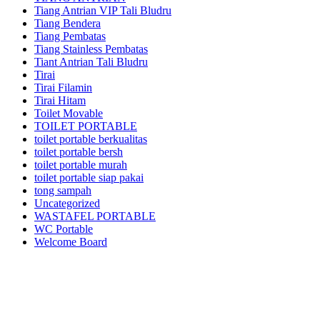
Tiang Antrian VIP Tali Bludru
Tiang Bendera
Tiang Pembatas
Tiang Stainless Pembatas
Tiant Antrian Tali Bludru
Tirai
Tirai Filamin
Tirai Hitam
Toilet Movable
TOILET PORTABLE
toilet portable berkualitas
toilet portable bersh
toilet portable murah
toilet portable siap pakai
tong sampah
Uncategorized
WASTAFEL PORTABLE
WC Portable
Welcome Board
Kami adalah pusatnya jasa sewa/rental alat pesta dan dekorasi terlengkap dan
berkualitas terbaik di area Jabodetabek dan sekitarnya.Kami menyewakan
berbagai macam jenis alat pesta mulai dari kursi futura,kursi sofa,kursi
tiffany,kursi olivia,kursi barstool,meja barstool,meja kotak,meja bulat,berbagai
jenis panggung,tenda-tenda pesta dan pameran,sound sistem dan masih banyak