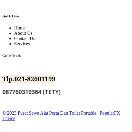
lagi alat event dan dekorasi lainnya.
Quick Links
Home
About Us
Contact Us
Services
Get in Touch
Jl.BKKBN NO.12 Mustika Jaya Bekasi
Tlp.021-82601199
087760319364 (TETY)
sewatoiletidsewa@gmail.co
© 2023 Pusat Sewa Alat Pesta Dan Toilet Portable |
PopularFX
Theme