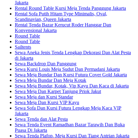
Jakarta
Rental Round Table Kursi Meja Tenda Panggung Jakarta
Rental Sofa Putih Hitam Type Minimalis, Oval,
Scandinavian, Queen Jakarta
Rental Tenda Bazar Kerucut Roder Hanggar Dan
Konvensional Jakarta
Round Table
Round Table
Sailtents
Sewa Aneka Jenis Tenda Lengkap Dekorasi Dan Alat Pesta
di Jakarta
Sewa Backdrop Dan Panggung
Sewa Kursi Louis Meja Sudut Dan Permadani Jakarta
Sewa Meja Bundar Dan Kursi Futura Cover Gold Jakarta
Sewa Meja Bundar Dan Meja Kotak
Sewa Meja Bundar, Kotak, Vip Kayu Dan Kaca di Jakarta
Sewa Meja Dan Karpet Tanjung Priok Jakut
Sewa Meja dan Kursi Standar
Sewa Meja Dan Kursi VIP Kayu
Sewa Sofa Dan Kursi Futura Lengkap Meja Kaca VIP
Jakarta
Sewa Tenda dan Alat Pesta
Sewa Tenda Event Ramadhan Bazar Tarawih Dan Buka
Puasa Di Jakarta
Sewa Tenda Plafon, Meja Kursi Dan Tiang Antrian Jakarta