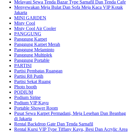
Melayani Sewa Tenda Bazar Type Sarnafil Dan Tenda Cafe
Menyewakan Meja Bulat Dan Sofa Meja Kaca VIP Kotak
Jakarta
MINI GARDEN
Misty Cool
Misty Cool Air Cooler
PANGGUNG
Panggung Karpet
Panggung Karpet Merah
Panggung Melaminto
Panggung Multiplek
Panggung Portable
PARTISI
Partisi Pembatas Ruangan
Partisi R8 Putih
Partisi Sekat Ruang
Photo booth
PODIUM
Podium Sirine
Podium VIP Kayu
Portable Shower Room
Pusat Sewa Karpet Permadani, Meja Lesehan Dan Beanbag
di Jakarta
Rental Backdrop Gate Dan Tenda Sarnafil
Rental Kursi VIP Type Tiffany Kayu, Besi Dan Acrylic Area