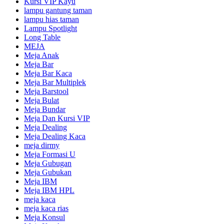
Kursi VIP Kayu
lampu gantung taman
lampu hias taman
Lampu Spotlight
Long Table
MEJA
Meja Anak
Meja Bar
Meja Bar Kaca
Meja Bar Multiplek
Meja Barstool
Meja Bulat
Meja Bundar
Meja Dan Kursi VIP
Meja Dealing
Meja Dealing Kaca
meja dirmy
Meja Formasi U
Meja Gubugan
Meja Gubukan
Meja IBM
Meja IBM HPL
meja kaca
meja kaca rias
Meja Konsul