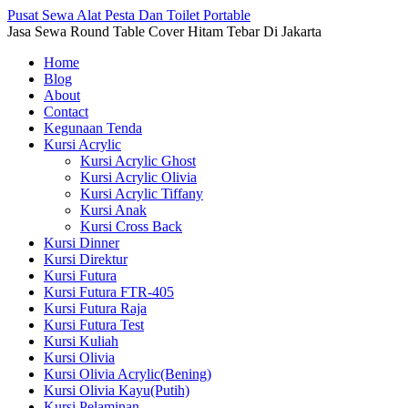
Pusat Sewa Alat Pesta Dan Toilet Portable
Jasa Sewa Round Table Cover Hitam Tebar Di Jakarta
Home
Blog
About
Contact
Kegunaan Tenda
Kursi Acrylic
Kursi Acrylic Ghost
Kursi Acrylic Olivia
Kursi Acrylic Tiffany
Kursi Anak
Kursi Cross Back
Kursi Dinner
Kursi Direktur
Kursi Futura
Kursi Futura FTR-405
Kursi Futura Raja
Kursi Futura Test
Kursi Kuliah
Kursi Olivia
Kursi Olivia Acrylic(Bening)
Kursi Olivia Kayu(Putih)
Kursi Pelaminan