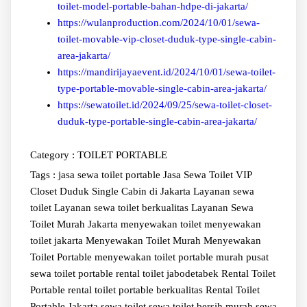
toilet-model-portable-bahan-hdpe-di-jakarta/
https://wulanproduction.com/2024/10/01/sewa-
toilet-movable-vip-closet-duduk-type-single-cabin-
area-jakarta/
https://mandirijayaevent.id/2024/10/01/sewa-toilet-
type-portable-movable-single-cabin-area-jakarta/
https://sewatoilet.id/2024/09/25/sewa-toilet-closet-
duduk-type-portable-single-cabin-area-jakarta/
Category :
TOILET PORTABLE
Tags :
jasa sewa toilet portable
Jasa Sewa Toilet VIP
Closet Duduk Single Cabin di Jakarta
Layanan sewa
toilet
Layanan sewa toilet berkualitas
Layanan Sewa
Toilet Murah Jakarta
menyewakan toilet
menyewakan
toilet jakarta
Menyewakan Toilet Murah
Menyewakan
Toilet Portable
menyewakan toilet portable murah
pusat
sewa toilet portable
rental toilet jabodetabek
Rental Toilet
Portable
rental toilet portable berkualitas
Rental Toilet
Portable Jakarta
sewa toilet
sewa toilet bersih murah
sewa