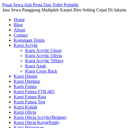
Pusat Sewa Alat Pesta Dan Toilet Portable
Jasa Sewa Panggung Multiplek Karpet Biru Setting Cepat Di Jakarta
Home
Blog
About
Contact
Kegunaan Tenda
Kursi Acrylic
Kursi Acrylic Ghost
Kursi Acrylic Olivia
Kursi Acrylic Tiffany
Kursi Anak
Kursi Cross Back
Kursi Dinner
Kursi Direktur
Kursi Futura
Kursi Futura FTR-405
Kursi Futura Raja
Kursi Futura Test
Kursi Kuliah
Kursi Olivia
Kursi Olivia Acrylic(Bening)
Kursi Olivia Kayu(Putih)
Kursi Pelaminan