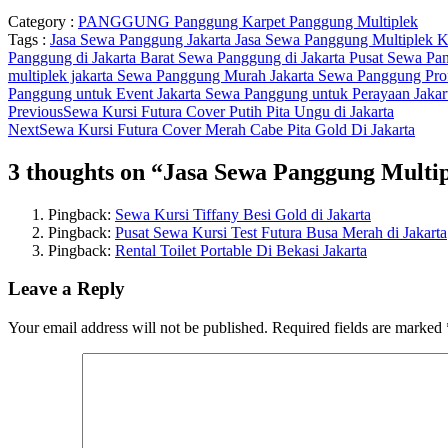
Category :
PANGGUNG
Panggung Karpet
Panggung Multiplek
Tags :
Jasa Sewa Panggung Jakarta
Jasa Sewa Panggung Multiplek Ka
Panggung di Jakarta Barat
Sewa Panggung di Jakarta Pusat
Sewa Pan
multiplek jakarta
Sewa Panggung Murah Jakarta
Sewa Panggung Prof
Panggung untuk Event Jakarta
Sewa Panggung untuk Perayaan Jakar
Previous
Sewa Kursi Futura Cover Putih Pita Ungu di Jakarta
Next
Sewa Kursi Futura Cover Merah Cabe Pita Gold Di Jakarta
3 thoughts on “
Jasa Sewa Panggung Multip
Pingback:
Sewa Kursi Tiffany Besi Gold di Jakarta
Pingback:
Pusat Sewa Kursi Test Futura Busa Merah di Jakarta
Pingback:
Rental Toilet Portable Di Bekasi Jakarta
Leave a Reply
Your email address will not be published.
Required fields are marked