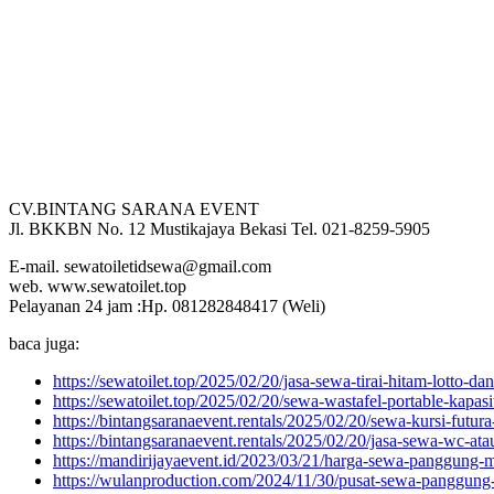
CV.BINTANG SARANA EVENT
Jl. BKKBN No. 12 Mustikajaya Bekasi Tel. 021-8259-5905
E-mail. sewatoiletidsewa@gmail.com
web. www.sewatoilet.top
Pelayanan 24 jam :Hp. 081282848417 (Weli)
baca juga:
https://sewatoilet.top/2025/02/20/jasa-sewa-tirai-hitam-lotto-da
https://sewatoilet.top/2025/02/20/sewa-wastafel-portable-kapasit
https://bintangsaranaevent.rentals/2025/02/20/sewa-kursi-futura
https://bintangsaranaevent.rentals/2025/02/20/jasa-sewa-wc-atau-
https://mandirijayaevent.id/2023/03/21/harga-sewa-panggung-m
https://wulanproduction.com/2024/11/30/pusat-sewa-panggung-