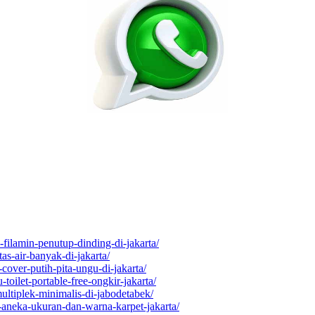
n-filamin-penutup-dinding-di-jakarta/
as-air-banyak-di-jakarta/
-cover-putih-pita-ungu-di-jakarta/
toilet-portable-free-ongkir-jakarta/
ultiplek-minimalis-di-jabodetabek/
aneka-ukuran-dan-warna-karpet-jakarta/