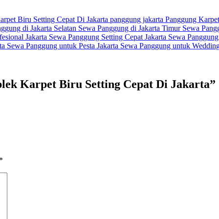
rpet Biru Setting Cepat Di Jakarta
panggung jakarta
Panggung Karpet
ggung di Jakarta Selatan
Sewa Panggung di Jakarta Timur
Sewa Pangg
esional Jakarta
Sewa Panggung Setting Cepat Jakarta
Sewa Panggung 
ta
Sewa Panggung untuk Pesta Jakarta
Sewa Panggung untuk Wedding 
lek Karpet Biru Setting Cepat Di Jakarta
”
*