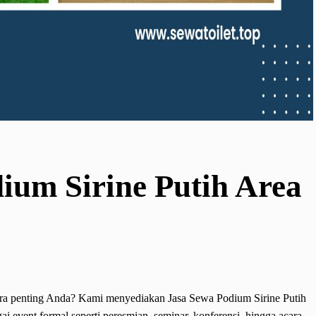
ium Sirine Putih Area
ara penting Anda? Kami menyediakan Jasa Sewa Podium Sirine Putih
ai event formal seperti peresmian, seminar, konferensi, hingga acara