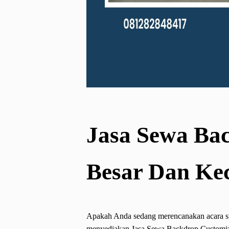
Jasa Sewa Ba
Besar Dan Kec
Apakah Anda sedang merencanakan acara s
menyediakan Jasa Sewa Backdrop Customize 