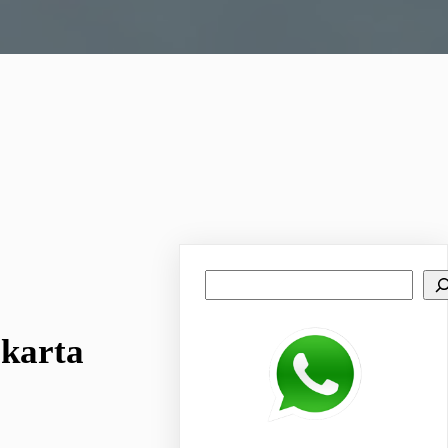
Search
akarta