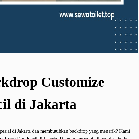
ckdrop Customize
il di Jakarta
pesial di Jakarta dan membutuhkan backdrop yang menarik? Kami
Besar Dan Kecil di Jakarta. Dengan berbagai pilihan desain dan