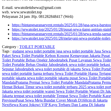
E-mail. sewatoiletidsewa@gmail.com
web. www.sewatoilet.top
Pelayanan 24 jam :Hp. 081282848417 (Weli)
https://bintangsaranaevent.rentals/2025/01/28/jasa-sewa-barstoo
https://sewatoilet.top/2025/01/28/pusat-sewa-tiang-antrian-stain
https://bintangsaranaevent.rentals/2025/01/28/sewa-tenda-sarnaf
https://sewatoilet.top/2025/01/28/melayani-sewa-portable-toilet
Category :
TOILET PORTABLE
Tags :
gudang sewa toilet portable
jasa sewa toilet portable
Jasa Sewa 
Paket Sewa Toilet Portable Kebon Kosong Kemayoran Jakarta Pusat
Toilet Portable Bebas Ongkir Jabodetabek
Pusat Layanan Sewa Toile
Toilet Portable Bebas Ongkir Jabodetabek
sewa toilet portable bekasi
Seputar Jabodetabek
sewa toilet portable di jakarta
Sewa Toilet Portab
sewa toilet portable harga terbaru
Sewa Toilet Portable Harga Terjan
portable jakarta
sewa toilet portable jakarta pusat
Sewa Toilet Portab
MandalaPratama Permai
Sewa Toilet Portable MandalaPratama Per
Hemat Bekasi Timur
sewa toilet portable terbaru 2025
sewa toilet por
Jakarta
sewa toilet portable wangi
Sewa Toilet Portable Wangi Di Jak
Jakarta
tempat sewa toilet portable
Tempat Sewa Toilet Portable Ka
Previous
Pusat Sewa Meja Bundar Cover Merah D160cm di Jakarta
Next
Sewa Kursi Jokowi VIP Kayu Terbaru Dan Lama Di Jakarta