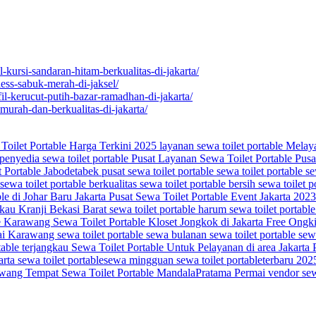
l-kursi-sandaran-hitam-berkualitas-di-jakarta/
less-sabuk-merah-di-jaksel/
il-kerucut-putih-bazar-ramadhan-di-jakarta/
-murah-dan-berkualitas-di-jakarta/
Toilet Portable Harga Terkini 2025
layanan sewa toilet portable
Melaya
penyedia sewa toilet portable
Pusat Layanan Sewa Toilet Portable
Pusa
t Portable Jabodetabek
pusat sewa toilet portable
sewa toilet portable
se
sewa toilet portable berkualitas
sewa toilet portable bersih
sewa toilet 
le di Johar Baru Jakarta Pusat
Sewa Toilet Portable Event Jakarta 202
gkau Kranji Bekasi Barat
sewa toilet portable harum
sewa toilet portabl
le Karawang
Sewa Toilet Portable Kloset Jongkok di Jakarta Free Ongk
mai Karawang
sewa toilet portable sewa bulanan
sewa toilet portable se
table terjangkau
Sewa Toilet Portable Untuk Pelayanan di area Jakarta
arta
sewa toilet portablesewa mingguan
sewa toilet portableterbaru 20
rawang
Tempat Sewa Toilet Portable MandalaPratama Permai
vendor sew