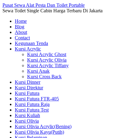
Pusat Sewa Alat Pesta Dan Toilet Portable
Sewa Toilet Single Cabin Harga Terbaru Di Jakarta
Home
Blog
About
Contact
Kegunaan Tenda
Kursi Acrylic
Kursi Acrylic Ghost
Kursi Acrylic Olivia
Kursi Acrylic Tiffany
Kursi Anak
Kursi Cross Back
Kursi Dinner
Kursi Direktur
Kursi Futura
Kursi Futura FTR-405
Kursi Futura Raja
Kursi Futura Test
Kursi Kuliah
Kursi Olivia
Kursi Olivia Acrylic(Bening)
Kursi Olivia Kayu(Putih)
Kursi Pelaminan