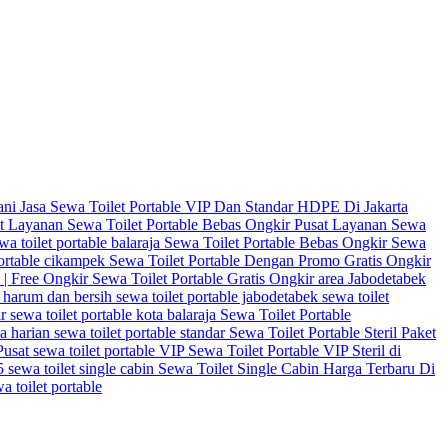
ni Jasa Sewa Toilet Portable VIP Dan Standar HDPE Di Jakarta
t Layanan Sewa Toilet Portable Bebas Ongkir
Pusat Layanan Sewa
wa toilet portable balaraja
Sewa Toilet Portable Bebas Ongkir
Sewa
portable cikampek
Sewa Toilet Portable Dengan Promo Gratis Ongkir
3 | Free Ongkir
Sewa Toilet Portable Gratis Ongkir area Jabodetabek
e harum dan bersih
sewa toilet portable jabodetabek
sewa toilet
ir
sewa toilet portable kota balaraja
Sewa Toilet Portable
wa harian
sewa toilet portable standar
Sewa Toilet Portable Steril Paket
 Pusat
sewa toilet portable VIP
Sewa Toilet Portable VIP Steril di
25
sewa toilet single cabin
Sewa Toilet Single Cabin Harga Terbaru Di
a toilet portable