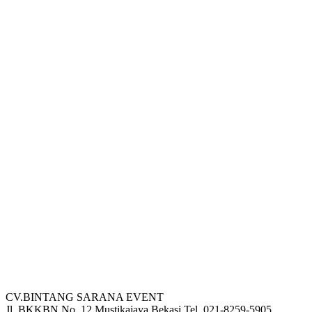
CV.BINTANG SARANA EVENT
Jl. BKKBN No. 12 Mustikajaya Bekasi Tel. 021-8259-5905