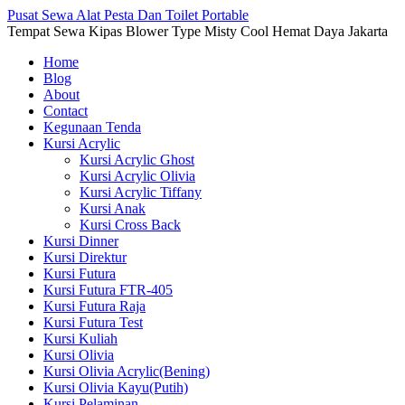
Pusat Sewa Alat Pesta Dan Toilet Portable
Tempat Sewa Kipas Blower Type Misty Cool Hemat Daya Jakarta
Home
Blog
About
Contact
Kegunaan Tenda
Kursi Acrylic
Kursi Acrylic Ghost
Kursi Acrylic Olivia
Kursi Acrylic Tiffany
Kursi Anak
Kursi Cross Back
Kursi Dinner
Kursi Direktur
Kursi Futura
Kursi Futura FTR-405
Kursi Futura Raja
Kursi Futura Test
Kursi Kuliah
Kursi Olivia
Kursi Olivia Acrylic(Bening)
Kursi Olivia Kayu(Putih)
Kursi Pelaminan