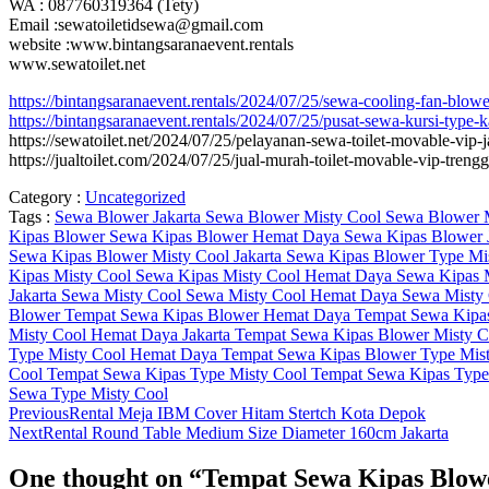
WA : 087760319364 (Tety)
Email :sewatoiletidsewa@gmail.com
website :www.bintangsaranaevent.rentals
www.sewatoilet.net
https://bintangsaranaevent.rentals/2024/07/25/sewa-cooling-fan-blower
https://bintangsaranaevent.rentals/2024/07/25/pusat-sewa-kursi-type-k
https://sewatoilet.net/2024/07/25/pelayanan-sewa-toilet-movable-vip-j
https://jualtoilet.com/2024/07/25/jual-murah-toilet-movable-vip-trengg
Category :
Uncategorized
Tags :
Sewa Blower Jakarta
Sewa Blower Misty Cool
Sewa Blower M
Kipas Blower
Sewa Kipas Blower Hemat Daya
Sewa Kipas Blower 
Sewa Kipas Blower Misty Cool Jakarta
Sewa Kipas Blower Type Mi
Kipas Misty Cool
Sewa Kipas Misty Cool Hemat Daya
Sewa Kipas 
Jakarta
Sewa Misty Cool
Sewa Misty Cool Hemat Daya
Sewa Misty 
Blower
Tempat Sewa Kipas Blower Hemat Daya
Tempat Sewa Kipas
Misty Cool Hemat Daya Jakarta
Tempat Sewa Kipas Blower Misty C
Type Misty Cool Hemat Daya
Tempat Sewa Kipas Blower Type Mist
Cool
Tempat Sewa Kipas Type Misty Cool
Tempat Sewa Kipas Type 
Sewa Type Misty Cool
Previous
Rental Meja IBM Cover Hitam Stertch Kota Depok
Next
Rental Round Table Medium Size Diameter 160cm Jakarta
One thought on “
Tempat Sewa Kipas Blow