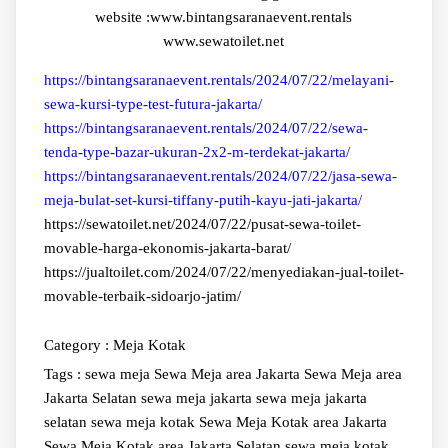
website :www.bintangsaranaevent.rentals
www.sewatoilet.net
https://bintangsaranaevent.rentals/2024/07/22/melayani-
sewa-kursi-type-test-futura-jakarta/
https://bintangsaranaevent.rentals/2024/07/22/sewa-
tenda-type-bazar-ukuran-2x2-m-terdekat-jakarta/
https://bintangsaranaevent.rentals/2024/07/22/jasa-sewa-
meja-bulat-set-kursi-tiffany-putih-kayu-jati-jakarta/
https://sewatoilet.net/2024/07/22/pusat-sewa-toilet-
movable-harga-ekonomis-jakarta-barat/
https://jualtoilet.com/2024/07/22/menyediakan-jual-toilet-
movable-terbaik-sidoarjo-jatim/
Category :
Meja Kotak
Tags :
sewa meja
Sewa Meja area Jakarta
Sewa Meja area
Jakarta Selatan
sewa meja jakarta
sewa meja jakarta
selatan
sewa meja kotak
Sewa Meja Kotak area Jakarta
Sewa Meja Kotak area Jakarta Selatan
sewa meja kotak