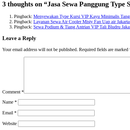
3 thoughts on “
Jasa Sewa Panggung Type S
Pingback:
Menyewakan Type Kursi VIP Kayu Minimalis Tange
Pingback:
Layanan Sewa Air Cooler Misty Fan Uap air Jakarta
Pingback:
Sewa Podium & Tiang Antrian VIP Tali Bludru Jaka
Leave a Reply
Your email address will not be published.
Required fields are marked
Comment
*
Name
*
Email
*
Website