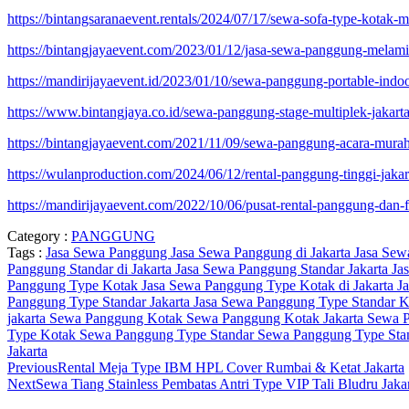
https://bintangsaranaevent.rentals/2024/07/17/sewa-sofa-type-kotak-mi
https://bintangjayaevent.com/2023/01/12/jasa-sewa-panggung-melami
https://mandirijayaevent.id/2023/01/10/sewa-panggung-portable-indoor
https://www.bintangjaya.co.id/sewa-panggung-stage-multiplek-jakarta
https://bintangjayaevent.com/2021/11/09/sewa-panggung-acara-murah
https://wulanproduction.com/2024/06/12/rental-panggung-tinggi-jakar
https://mandirijayaevent.com/2022/10/06/pusat-rental-panggung-dan-f
Category :
PANGGUNG
Tags :
Jasa Sewa Panggung
Jasa Sewa Panggung di Jakarta
Jasa Sew
Panggung Standar di Jakarta
Jasa Sewa Panggung Standar Jakarta
Ja
Panggung Type Kotak
Jasa Sewa Panggung Type Kotak di Jakarta
J
Panggung Type Standar Jakarta
Jasa Sewa Panggung Type Standar 
jakarta
Sewa Panggung Kotak
Sewa Panggung Kotak Jakarta
Sewa P
Type Kotak
Sewa Panggung Type Standar
Sewa Panggung Type Stan
Jakarta
Previous
Rental Meja Type IBM HPL Cover Rumbai & Ketat Jakarta
Next
Sewa Tiang Stainless Pembatas Antri Type VIP Tali Bludru Jaka