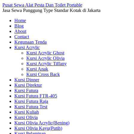
Pusat Sewa Alat Pesta Dan Toilet Portable
Jasa Sewa Panggung Type Standar Kotak di Jakarta
Home
Blog
About
Contact
Kegunaan Tenda
Kursi Acrylic
Kursi Acrylic Ghost
Kursi Acrylic Olivia
Kursi Acrylic Tiffany
Kursi Anak
Kursi Cross Back
Kursi Dinner
Kursi Direktur
Kursi Futura
Kursi Futura FTR-405
Kursi Futura Raja
Kursi Futura Test
Kursi Kuliah
Kursi Olivia
Kursi Olivia Acrylic(Bening)
Kursi Olivia Kayu(Putih)
Kursi Pelaminan