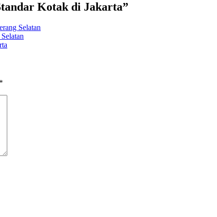
tandar Kotak di Jakarta
”
rang Selatan
 Selatan
rta
*