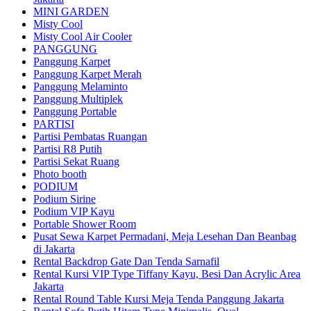
MINI GARDEN
Misty Cool
Misty Cool Air Cooler
PANGGUNG
Panggung Karpet
Panggung Karpet Merah
Panggung Melaminto
Panggung Multiplek
Panggung Portable
PARTISI
Partisi Pembatas Ruangan
Partisi R8 Putih
Partisi Sekat Ruang
Photo booth
PODIUM
Podium Sirine
Podium VIP Kayu
Portable Shower Room
Pusat Sewa Karpet Permadani, Meja Lesehan Dan Beanbag
di Jakarta
Rental Backdrop Gate Dan Tenda Sarnafil
Rental Kursi VIP Type Tiffany Kayu, Besi Dan Acrylic Area
Jakarta
Rental Round Table Kursi Meja Tenda Panggung Jakarta