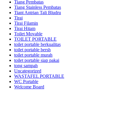
Tiang Pembatas
Tiang Stainless Pembatas
Tiant Antrian Tali Bludru
Tirai
Tirai Filamin
Tirai Hitam
Toilet Movable
TOILET PORTABLE
toilet portable berkualitas
toilet portable bersh
toilet portable murah
toilet portable siap pakai
tong sampah
Uncategorized
WASTAFEL PORTABLE
WC Portable
Welcome Board
Kami adalah pusatnya jasa sewa/rental alat pesta dan dekorasi terlengkap dan
berkualitas terbaik di area Jabodetabek dan sekitarnya.Kami menyewakan
berbagai macam jenis alat pesta mulai dari kursi futura,kursi sofa,kursi
tiffany,kursi olivia,kursi barstool,meja barstool,meja kotak,meja bulat,berbagai
jenis panggung,tenda-tenda pesta dan pameran,sound sistem dan masih banyak
lagi alat event dan dekorasi lainnya.