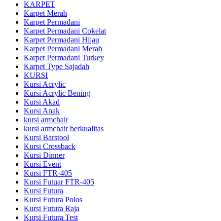
KARPET
Karpet Merah
Karpet Permadani
Karpet Permadani Cokelat
Karpet Permadani Hijau
Karpet Permadani Merah
Karpet Permadani Turkey
Karpet Type Sajadah
KURSI
Kursi Acrylic
Kursi Acrylic Bening
Kursi Akad
Kursi Anak
kursi armchair
kursi armchair berkualitas
Kursi Barstool
Kursi Crossback
Kursi Dinner
Kursi Event
Kursi FTR-405
Kursi Futuar FTR-405
Kursi Futura
Kursi Futura Polos
Kursi Futura Raja
Kursi Futura Test