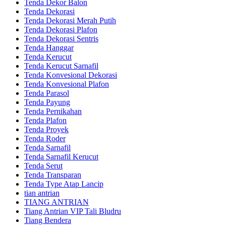
Tenda Dekor Balon
Tenda Dekorasi
Tenda Dekorasi Merah Putih
Tenda Dekorasi Plafon
Tenda Dekorasi Sentris
Tenda Hanggar
Tenda Kerucut
Tenda Kerucut Sarnafil
Tenda Konvesional Dekorasi
Tenda Konvesional Plafon
Tenda Parasol
Tenda Payung
Tenda Pernikahan
Tenda Plafon
Tenda Proyek
Tenda Roder
Tenda Sarnafil
Tenda Sarnafil Kerucut
Tenda Serut
Tenda Transparan
Tenda Type Atap Lancip
tian antrian
TIANG ANTRIAN
Tiang Antrian VIP Tali Bludru
Tiang Bendera