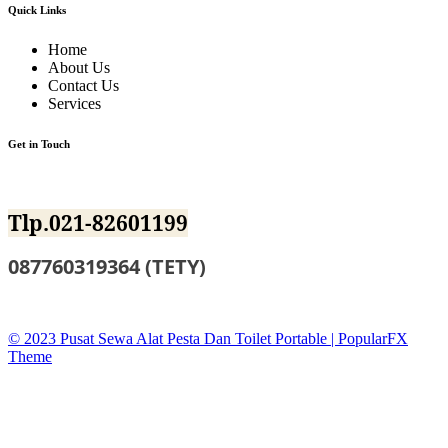
Quick Links
Home
About Us
Contact Us
Services
Get in Touch
Jl.BKKBN NO.12 Mustika Jaya Bekasi
Tlp.021-82601199
087760319364 (TETY)
sewatoiletidsewa@gmail.co
© 2023 Pusat Sewa Alat Pesta Dan Toilet Portable |
PopularFX
Theme