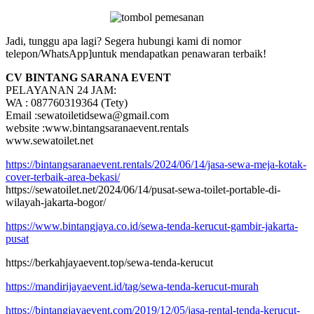
Jadi, tunggu apa lagi? Segera hubungi kami di nomor
telepon/WhatsApp]untuk mendapatkan penawaran terbaik!
CV BINTANG SARANA EVENT
PELAYANAN 24 JAM:
WA : 087760319364 (Tety)
Email :sewatoiletidsewa@gmail.com
website :www.bintangsaranaevent.rentals
www.sewatoilet.net
https://bintangsaranaevent.rentals/2024/06/14/jasa-sewa-meja-kotak-
cover-terbaik-area-bekasi/
https://sewatoilet.net/2024/06/14/pusat-sewa-toilet-portable-di-
wilayah-jakarta-bogor/
https://www.bintangjaya.co.id/sewa-tenda-kerucut-gambir-jakarta-
pusat
https://berkahjayaevent.top/sewa-tenda-kerucut
https://mandirijayaevent.id/tag/sewa-tenda-kerucut-murah
https://bintangjayaevent.com/2019/12/05/jasa-rental-tenda-kerucut-