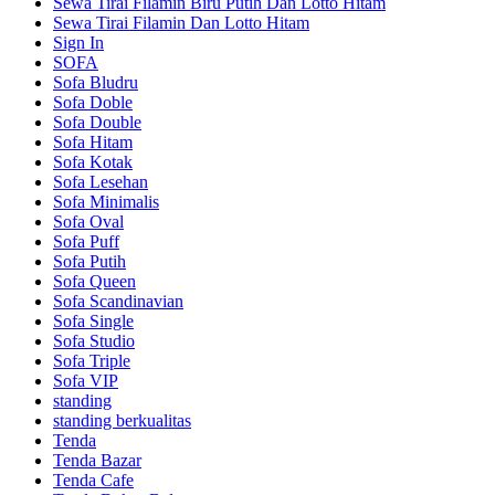
Sewa Tirai Filamin Biru Putih Dan Lotto Hitam
Sewa Tirai Filamin Dan Lotto Hitam
Sign In
SOFA
Sofa Bludru
Sofa Doble
Sofa Double
Sofa Hitam
Sofa Kotak
Sofa Lesehan
Sofa Minimalis
Sofa Oval
Sofa Puff
Sofa Putih
Sofa Queen
Sofa Scandinavian
Sofa Single
Sofa Studio
Sofa Triple
Sofa VIP
standing
standing berkualitas
Tenda
Tenda Bazar
Tenda Cafe