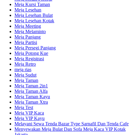
Meja Kursi Taman
Meja Lesehan
Meja Lesehan Bulat
Meja Lesehan Kotak
Meja Meeting
Meja Melaminto
Meja Panjang
Meja Partisi
Meja Persegi Panjang
Meja Potong Kue
Meja Registrasi
Meja Retro
meja rias
Meja Sudut
Meja Taman
Meja Taman 2in1
Meja Taman Alfa
Meja Taman Kayu
Meja Taman Xtra
Meja Test
Meja VIP Kaca
Meja VIP Kayu
Melayani Sewa Tenda Bazar Type Sarnafil Dan Tenda Cafe
Menyewakan Meja Bulat Dan Sofa Meja Kaca VIP Kotak
Jakarta