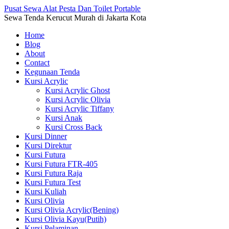
Pusat Sewa Alat Pesta Dan Toilet Portable
Sewa Tenda Kerucut Murah di Jakarta Kota
Home
Blog
About
Contact
Kegunaan Tenda
Kursi Acrylic
Kursi Acrylic Ghost
Kursi Acrylic Olivia
Kursi Acrylic Tiffany
Kursi Anak
Kursi Cross Back
Kursi Dinner
Kursi Direktur
Kursi Futura
Kursi Futura FTR-405
Kursi Futura Raja
Kursi Futura Test
Kursi Kuliah
Kursi Olivia
Kursi Olivia Acrylic(Bening)
Kursi Olivia Kayu(Putih)
Kursi Pelaminan