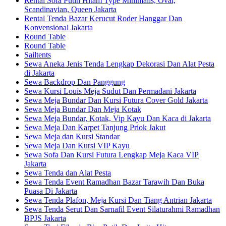
Rental Sofa Putih Hitam Type Minimalis, Oval,
Scandinavian, Queen Jakarta
Rental Tenda Bazar Kerucut Roder Hanggar Dan
Konvensional Jakarta
Round Table
Round Table
Sailtents
Sewa Aneka Jenis Tenda Lengkap Dekorasi Dan Alat Pesta
di Jakarta
Sewa Backdrop Dan Panggung
Sewa Kursi Louis Meja Sudut Dan Permadani Jakarta
Sewa Meja Bundar Dan Kursi Futura Cover Gold Jakarta
Sewa Meja Bundar Dan Meja Kotak
Sewa Meja Bundar, Kotak, Vip Kayu Dan Kaca di Jakarta
Sewa Meja Dan Karpet Tanjung Priok Jakut
Sewa Meja dan Kursi Standar
Sewa Meja Dan Kursi VIP Kayu
Sewa Sofa Dan Kursi Futura Lengkap Meja Kaca VIP
Jakarta
Sewa Tenda dan Alat Pesta
Sewa Tenda Event Ramadhan Bazar Tarawih Dan Buka
Puasa Di Jakarta
Sewa Tenda Plafon, Meja Kursi Dan Tiang Antrian Jakarta
Sewa Tenda Serut Dan Sarnafil Event Silaturahmi Ramadhan
BPJS Jakarta