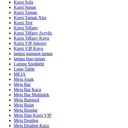
Kursi Sofa
Kursi Susun
Kursi Taman
Kursi Taman Xtra
Kursi Test
Kursi Tiffany
Kursi Tiffany Acrylic
Kursi Tiffany Kayu
Kursi VIP Jokowi
Kursi VIP Kayu
lampu gantung taman
lampu hias taman
Lampu Spotlight
Long Table
MEJA
Meja Anak
Meja Bar
Meja Bar Kaca
Meja Bar Multiplek
Meja Barstool
Meja Bulat
Meja Bundar
Meja Dan Kursi VIP
Meja Dealing
Meja Dealing Kaca