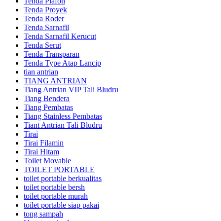
Tenda Plafon
Tenda Proyek
Tenda Roder
Tenda Sarnafil
Tenda Sarnafil Kerucut
Tenda Serut
Tenda Transparan
Tenda Type Atap Lancip
tian antrian
TIANG ANTRIAN
Tiang Antrian VIP Tali Bludru
Tiang Bendera
Tiang Pembatas
Tiang Stainless Pembatas
Tiant Antrian Tali Bludru
Tirai
Tirai Filamin
Tirai Hitam
Toilet Movable
TOILET PORTABLE
toilet portable berkualitas
toilet portable bersh
toilet portable murah
toilet portable siap pakai
tong sampah