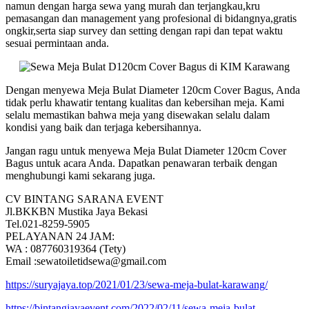
namun dengan harga sewa yang murah dan terjangkau,kru
pemasangan dan management yang profesional di bidangnya,gratis
ongkir,serta siap survey dan setting dengan rapi dan tepat waktu
sesuai permintaan anda.
Dengan menyewa Meja Bulat Diameter 120cm Cover Bagus, Anda
tidak perlu khawatir tentang kualitas dan kebersihan meja. Kami
selalu memastikan bahwa meja yang disewakan selalu dalam
kondisi yang baik dan terjaga kebersihannya.
Jangan ragu untuk menyewa Meja Bulat Diameter 120cm Cover
Bagus untuk acara Anda. Dapatkan penawaran terbaik dengan
menghubungi kami sekarang juga.
CV BINTANG SARANA EVENT
Jl.BKKBN Mustika Jaya Bekasi
Tel.021-8259-5905
PELAYANAN 24 JAM:
WA : 087760319364 (Tety)
Email :sewatoiletidsewa@gmail.com
https://suryajaya.top/2021/01/23/sewa-meja-bulat-karawang/
https://bintangjayaevent.com/2022/02/11/sewa-meja-bulat-