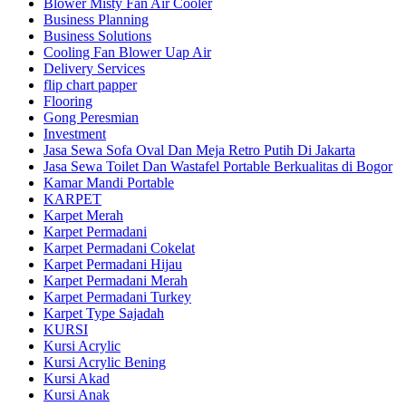
Blower Misty Fan Air Cooler
Business Planning
Business Solutions
Cooling Fan Blower Uap Air
Delivery Services
flip chart papper
Flooring
Gong Peresmian
Investment
Jasa Sewa Sofa Oval Dan Meja Retro Putih Di Jakarta
Jasa Sewa Toilet Dan Wastafel Portable Berkualitas di Bogor
Kamar Mandi Portable
KARPET
Karpet Merah
Karpet Permadani
Karpet Permadani Cokelat
Karpet Permadani Hijau
Karpet Permadani Merah
Karpet Permadani Turkey
Karpet Type Sajadah
KURSI
Kursi Acrylic
Kursi Acrylic Bening
Kursi Akad
Kursi Anak