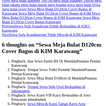
cover
meja bulat diameter 160 cm
meja bulat diameter 180cm
meja
bulat jakarta
meja bulat murah
meja bundar
sewa meja bulat
Sewa
meja bulat cover
Sewa Meja Bulat D120cm Cover Bagus di
Karawang
Sewa Meja Bulat D120cm Cover Bagus di KIM
Sewa
Meja Bulat D120cm Cover Bagus di KIM Karawang
Sewa Meja
Bulat D120cm Cover Bagus Karawang
Previous
Sewa Sofa Scandivian Doble Berkualitas di KIKC
Karawang
Next
Sewa Sofa Scandinavian Triple Mewah di KIM Karawang
6 thoughts on “
Sewa Meja Bulat D120cm
Cover Bagus di KIM Karawang
”
Pingback: Jasa Sewa Partisi R8 Di MandalaPratama Permai
Karawang
Pingback: Tempat Sewa Toilet Portable MandalaPratama
Permai Karawang
Pingback: Sewa Meja Bulat D160cm di MandalaPratama
Permai Karawang
Pingback:
Tempat Sewa Sofa Oval Berkualitas di
Jabodetabek
Pingback: Sewa Kursi VIP Kayu Berkualitas di Area
Pelayanan Jabodetabek
Pingback:
Sewa Meja & Kursi Taman Kayu Area