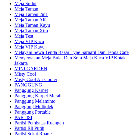
Meja Sudut
Meja Taman
Meja Taman 2in1
Meja Taman Alfa
Meja Taman Kayu
Meja Taman Xtra
Meja Test
Meja VIP Kaca
Meja VIP Kayu
Melayani Sewa Tenda Bazar Type Sarnafil Dan Tenda Cafe
Menyewakan Meja Bulat Dan Sofa Meja Kaca VIP Kotak
Jakarta
MINI GARDEN
Misty Cool
Misty Cool Air Cooler
PANGGUNG
Panggung Karpet
Panggung Karpet Merah
Panggung Melaminto
Panggung Multiplek
Panggung Portable
PARTISI
Partisi Pembatas Ruangan
Partisi R8 Putih
Partisi Sekat Ruang