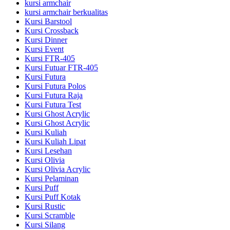
kursi armchair
kursi armchair berkualitas
Kursi Barstool
Kursi Crossback
Kursi Dinner
Kursi Event
Kursi FTR-405
Kursi Futuar FTR-405
Kursi Futura
Kursi Futura Polos
Kursi Futura Raja
Kursi Futura Test
Kursi Ghost Acrylic
Kursi Ghost Acrylic
Kursi Kuliah
Kursi Kuliah Lipat
Kursi Lesehan
Kursi Olivia
Kursi Olivia Acrylic
Kursi Pelaminan
Kursi Puff
Kursi Puff Kotak
Kursi Rustic
Kursi Scramble
Kursi Silang