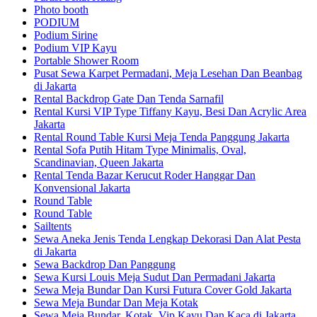
Photo booth
PODIUM
Podium Sirine
Podium VIP Kayu
Portable Shower Room
Pusat Sewa Karpet Permadani, Meja Lesehan Dan Beanbag
di Jakarta
Rental Backdrop Gate Dan Tenda Sarnafil
Rental Kursi VIP Type Tiffany Kayu, Besi Dan Acrylic Area
Jakarta
Rental Round Table Kursi Meja Tenda Panggung Jakarta
Rental Sofa Putih Hitam Type Minimalis, Oval,
Scandinavian, Queen Jakarta
Rental Tenda Bazar Kerucut Roder Hanggar Dan
Konvensional Jakarta
Round Table
Round Table
Sailtents
Sewa Aneka Jenis Tenda Lengkap Dekorasi Dan Alat Pesta
di Jakarta
Sewa Backdrop Dan Panggung
Sewa Kursi Louis Meja Sudut Dan Permadani Jakarta
Sewa Meja Bundar Dan Kursi Futura Cover Gold Jakarta
Sewa Meja Bundar Dan Meja Kotak
Sewa Meja Bundar, Kotak, Vip Kayu Dan Kaca di Jakarta