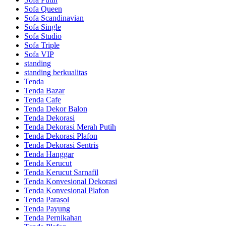
Sofa Queen
Sofa Scandinavian
Sofa Single
Sofa Studio
Sofa Triple
Sofa VIP
standing
standing berkualitas
Tenda
Tenda Bazar
Tenda Cafe
Tenda Dekor Balon
Tenda Dekorasi
Tenda Dekorasi Merah Putih
Tenda Dekorasi Plafon
Tenda Dekorasi Sentris
Tenda Hanggar
Tenda Kerucut
Tenda Kerucut Sarnafil
Tenda Konvesional Dekorasi
Tenda Konvesional Plafon
Tenda Parasol
Tenda Payung
Tenda Pernikahan