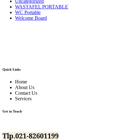
Uncategorized
WASTAFEL PORTABLE
WC Portable
Welcome Board
Kami adalah pusatnya jasa sewa/rental alat pesta dan dekorasi terlengkap dan
berkualitas terbaik di area Jabodetabek dan sekitarnya.Kami menyewakan
berbagai macam jenis alat pesta mulai dari kursi futura,kursi sofa,kursi
tiffany,kursi olivia,kursi barstool,meja barstool,meja kotak,meja bulat,berbagai
jenis panggung,tenda-tenda pesta dan pameran,sound sistem dan masih banyak
lagi alat event dan dekorasi lainnya.
Quick Links
Home
About Us
Contact Us
Services
Get in Touch
Jl.BKKBN NO.12 Mustika Jaya Bekasi
Tlp.021-82601199