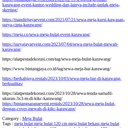
karawang-event-kantor-wedding-dan-lainya-include-taplak-meja-
skerting/
https://mandirijayaevent.com/2021/07/21/sewa-meja-kursi-kawasan-
surya-cipta-karawang/
https://meja.co/sewa-meja-bulat-event-karawang/
https://suryajayaevent.com/2023/07/04/sewa-meja-bulat-mewah-
karawang/
https://alatpestadekorasi.com/tag/sewa-meja-bulat-karawang/
https://www.bintangjaya.co.id/tag/sewa-meja-bar-karawang/
https://berkahjaya.rentals/2023/10/03/sewa-meja-bar-di-karawang-
berkualitas/
https://alatpestadekorasi.com/2023/10/28/sewa-tenda-sarnafil-
ukuran-3x3-m-di-kikc-karawang/
https://bintangsaranaevent.rentals/2023/10/28/sewa-meja-bulat-
dengan-cover-mewah-di-kikc-karawang/
Category :
Meja Bulat
Tags :
meja bulat
meja bulat 120 cm
meja bulat bekasi
meja bulat