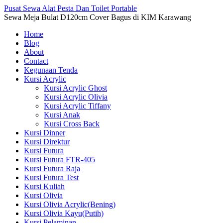
Pusat Sewa Alat Pesta Dan Toilet Portable
Sewa Meja Bulat D120cm Cover Bagus di KIM Karawang
Home
Blog
About
Contact
Kegunaan Tenda
Kursi Acrylic
Kursi Acrylic Ghost
Kursi Acrylic Olivia
Kursi Acrylic Tiffany
Kursi Anak
Kursi Cross Back
Kursi Dinner
Kursi Direktur
Kursi Futura
Kursi Futura FTR-405
Kursi Futura Raja
Kursi Futura Test
Kursi Kuliah
Kursi Olivia
Kursi Olivia Acrylic(Bening)
Kursi Olivia Kayu(Putih)
Kursi Pelaminan