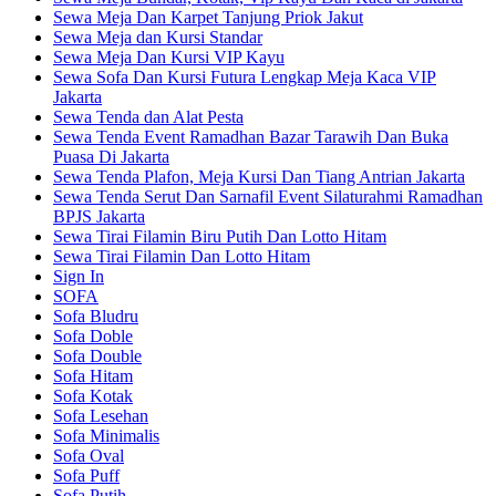
Sewa Meja Dan Karpet Tanjung Priok Jakut
Sewa Meja dan Kursi Standar
Sewa Meja Dan Kursi VIP Kayu
Sewa Sofa Dan Kursi Futura Lengkap Meja Kaca VIP
Jakarta
Sewa Tenda dan Alat Pesta
Sewa Tenda Event Ramadhan Bazar Tarawih Dan Buka
Puasa Di Jakarta
Sewa Tenda Plafon, Meja Kursi Dan Tiang Antrian Jakarta
Sewa Tenda Serut Dan Sarnafil Event Silaturahmi Ramadhan
BPJS Jakarta
Sewa Tirai Filamin Biru Putih Dan Lotto Hitam
Sewa Tirai Filamin Dan Lotto Hitam
Sign In
SOFA
Sofa Bludru
Sofa Doble
Sofa Double
Sofa Hitam
Sofa Kotak
Sofa Lesehan
Sofa Minimalis
Sofa Oval
Sofa Puff
Sofa Putih