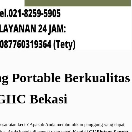
 Portable Berkualitas
GIIC Bekasi
esar atau kecil? Apakah Anda membutuhkan panggung yang dapat
iya, Anda berada di tempat yang tepat! Kami di
CV.Bintang Sarana