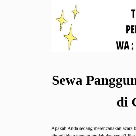
Sewa Panggung
di 
Apakah Anda sedang merencanakan acara b
dipindahkan dengan mudah dan cepat? Jika 