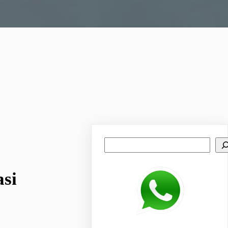
Search
asi