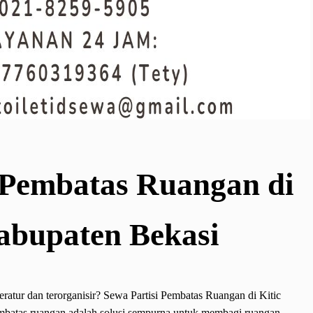
 Pembatas Ruangan di
abupaten Bekasi
eratur dan terorganisir? Sewa Partisi Pembatas Ruangan di Kitic
embatas ruangan adalah solusi sempurna untuk membagi ruangan