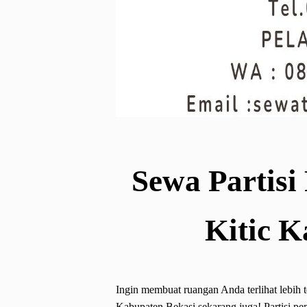
Sewa Partisi
Kitic K
Ingin membuat ruangan Anda terlihat lebih t
Kabupaten Bekasi sekarang juga! Partisi p