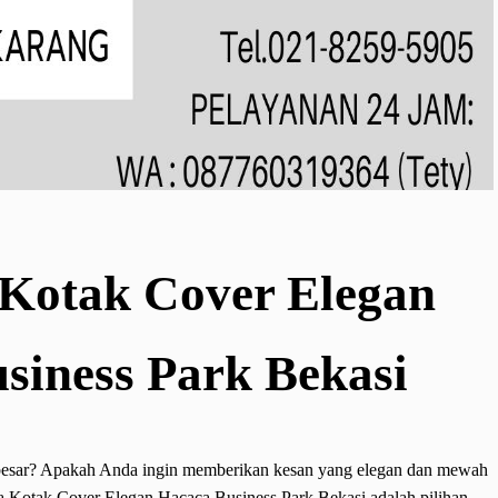
Kotak Cover Elegan
siness Park Bekasi
esar? Apakah Anda ingin memberikan kesan yang elegan dan mewah
 Kotak Cover Elegan Hacaca Business Park Bekasi adalah pilihan