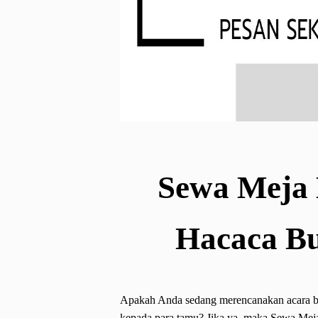
Sewa Meja 
Hacaca Bu
Apakah Anda sedang merencanakan acara b
kepada para tamu? Jika ya, maka Sewa Meja