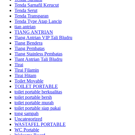
Tenda Sarnafil Kerucut
Tenda Serut
Tenda Transparan
Tenda Type Atap Lancip
tian antrian
TIANG ANTRIAN
Tiang Antrian VIP Tali Bludru
Tiang Bendera
Tiang Pembatas
Tiang Stainless Pembatas
Tiant Antrian Tali Bludru
Tirai
Tirai Filamin
Tirai Hitam
Toilet Movable
TOILET PORTABLE
toilet portable berkualitas
toilet portable bersh
toilet portable murah
toilet portable siap pakai
tong sampah
Uncategorized
WASTAFEL PORTABLE
WC Portable