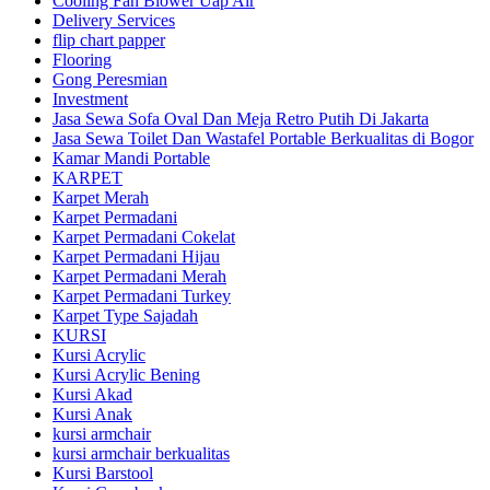
Cooling Fan Blower Uap Air
Delivery Services
flip chart papper
Flooring
Gong Peresmian
Investment
Jasa Sewa Sofa Oval Dan Meja Retro Putih Di Jakarta
Jasa Sewa Toilet Dan Wastafel Portable Berkualitas di Bogor
Kamar Mandi Portable
KARPET
Karpet Merah
Karpet Permadani
Karpet Permadani Cokelat
Karpet Permadani Hijau
Karpet Permadani Merah
Karpet Permadani Turkey
Karpet Type Sajadah
KURSI
Kursi Acrylic
Kursi Acrylic Bening
Kursi Akad
Kursi Anak
kursi armchair
kursi armchair berkualitas
Kursi Barstool