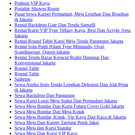
Podium VIP Kayu
Portable Shower Room
Pusat Sewa Karpet Permadani, Meja Lesehan Dan Beanbag
di Jakarta
Rental Backdrop Gate Dan Tenda Sarnafil
Rental Kursi VIP Type Tiffany Kayu, Besi Dan Acrylic Area
Jakarta
Rental Round Table Kursi Meja Tenda Panggung Jakarta
Rental Sofa Putih Hitam Type Minimalis, Oval,
Scandinavian, Queen Jakarta
Rental Tenda Bazar Kerucut Roder Hanggar Dan
Konvensional Jakarta
Round Table
Round Table
Sailtents
Sewa Aneka Jenis Tenda Lengkap Dekorasi Dan Alat Pesta
di Jakarta
Sewa Backdrop Dan Panggung
Sewa Kursi Louis Meja Sudut Dan Permadani Jakarta
Sewa Meja Bundar Dan Kursi Futura Cover Gold Jakarta
Sewa Meja Bundar Dan Meja Kotak
Sewa Meja Bundar, Kotak, Vip Kayu Dan Kaca di Jakarta
Sewa Meja Dan Karpet Tanjung Priok Jakut
Sewa Meja dan Kursi Standar
Sewa Meja Dan Kursi VIP Kayu