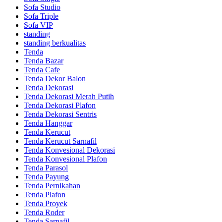
Sofa Studio
Sofa Triple
Sofa VIP
standing
standing berkualitas
Tenda
Tenda Bazar
Tenda Cafe
Tenda Dekor Balon
Tenda Dekorasi
Tenda Dekorasi Merah Putih
Tenda Dekorasi Plafon
Tenda Dekorasi Sentris
Tenda Hanggar
Tenda Kerucut
Tenda Kerucut Sarnafil
Tenda Konvesional Dekorasi
Tenda Konvesional Plafon
Tenda Parasol
Tenda Payung
Tenda Pernikahan
Tenda Plafon
Tenda Proyek
Tenda Roder
Tenda Sarnafil