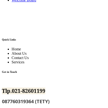
Welcome Board
Kami adalah pusatnya jasa sewa/rental alat pesta dan dekorasi terlengkap dan
berkualitas terbaik di area Jabodetabek dan sekitarnya.Kami menyewakan
berbagai macam jenis alat pesta mulai dari kursi futura,kursi sofa,kursi
tiffany,kursi olivia,kursi barstool,meja barstool,meja kotak,meja bulat,berbagai
jenis panggung,tenda-tenda pesta dan pameran,sound sistem dan masih banyak
lagi alat event dan dekorasi lainnya.
Quick Links
Home
About Us
Contact Us
Services
Get in Touch
Jl.BKKBN NO.12 Mustika Jaya Bekasi
Tlp.021-82601199
087760319364 (TETY)