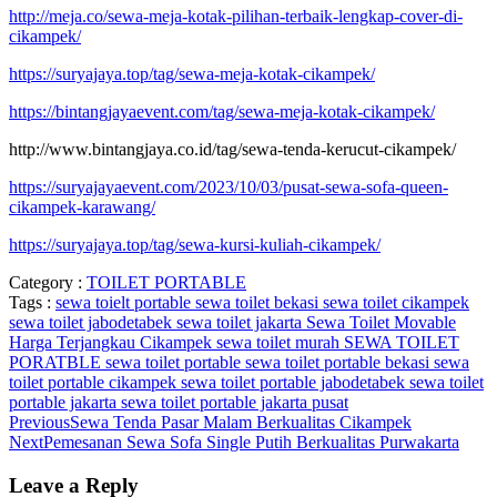
http://meja.co/sewa-meja-kotak-pilihan-terbaik-lengkap-cover-di-
cikampek/
https://suryajaya.top/tag/sewa-meja-kotak-cikampek/
https://bintangjayaevent.com/tag/sewa-meja-kotak-cikampek/
http://www.bintangjaya.co.id/tag/sewa-tenda-kerucut-cikampek/
https://suryajayaevent.com/2023/10/03/pusat-sewa-sofa-queen-
cikampek-karawang/
https://suryajaya.top/tag/sewa-kursi-kuliah-cikampek/
Category :
TOILET PORTABLE
Tags :
sewa toielt portable
sewa toilet bekasi
sewa toilet cikampek
sewa toilet jabodetabek
sewa toilet jakarta
Sewa Toilet Movable
Harga Terjangkau Cikampek
sewa toilet murah
SEWA TOILET
PORATBLE
sewa toilet portable
sewa toilet portable bekasi
sewa
toilet portable cikampek
sewa toilet portable jabodetabek
sewa toilet
portable jakarta
sewa toilet portable jakarta pusat
Previous
Sewa Tenda Pasar Malam Berkualitas Cikampek
Next
Pemesanan Sewa Sofa Single Putih Berkualitas Purwakarta
Leave a Reply