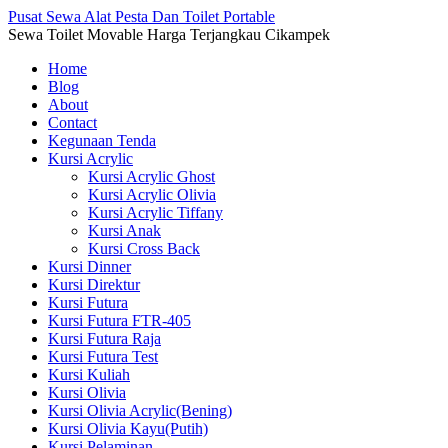
Pusat Sewa Alat Pesta Dan Toilet Portable
Sewa Toilet Movable Harga Terjangkau Cikampek
Home
Blog
About
Contact
Kegunaan Tenda
Kursi Acrylic
Kursi Acrylic Ghost
Kursi Acrylic Olivia
Kursi Acrylic Tiffany
Kursi Anak
Kursi Cross Back
Kursi Dinner
Kursi Direktur
Kursi Futura
Kursi Futura FTR-405
Kursi Futura Raja
Kursi Futura Test
Kursi Kuliah
Kursi Olivia
Kursi Olivia Acrylic(Bening)
Kursi Olivia Kayu(Putih)
Kursi Pelaminan