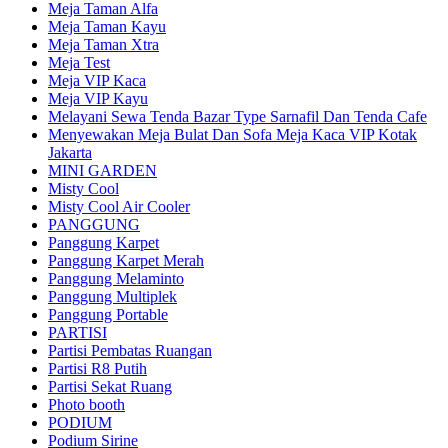
Meja Taman Alfa
Meja Taman Kayu
Meja Taman Xtra
Meja Test
Meja VIP Kaca
Meja VIP Kayu
Melayani Sewa Tenda Bazar Type Sarnafil Dan Tenda Cafe
Menyewakan Meja Bulat Dan Sofa Meja Kaca VIP Kotak
Jakarta
MINI GARDEN
Misty Cool
Misty Cool Air Cooler
PANGGUNG
Panggung Karpet
Panggung Karpet Merah
Panggung Melaminto
Panggung Multiplek
Panggung Portable
PARTISI
Partisi Pembatas Ruangan
Partisi R8 Putih
Partisi Sekat Ruang
Photo booth
PODIUM
Podium Sirine