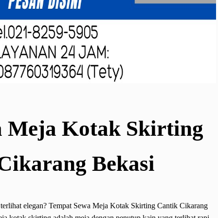
 Meja Kotak Skirting
Cikarang Bekasi
terlihat elegan? Tempat Sewa Meja Kotak Skirting Cantik Cikarang
ja kotak skirting adalah meja dengan penutup kain yang terlihat rapi