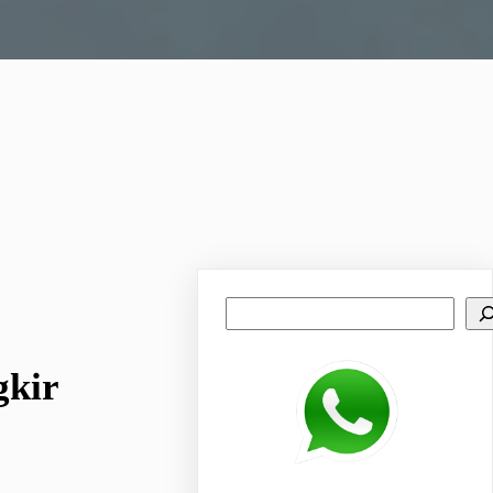
Search
gkir