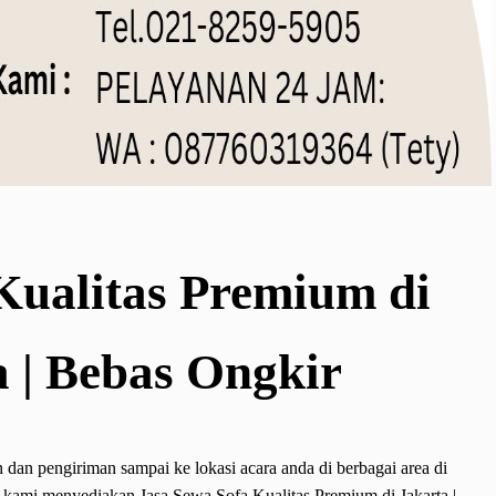
Kualitas Premium di
a | Bebas Ongkir
an pengiriman sampai ke lokasi acara anda di berbagai area di
u,kami menyediakan Jasa Sewa Sofa Kualitas Premium di Jakarta |