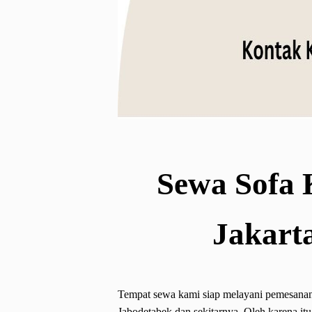
Sewa Sofa 
Jakart
Tempat sewa kami siap melayani pemesanan d
Jabodetabek dan sekitarnya. Oleh karena it