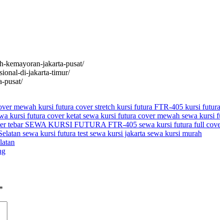
ih-kemayoran-jakarta-pusat/
ional-di-jakarta-timur/
a-pusat/
 cover mewah
kursi futura cover stretch
kursi futura FTR-405
kursi futur
wa kursi futura cover ketat
sewa kursi futura cover mewah
sewa kursi f
er tebar
SEWA KURSI FUTURA FTR-405
sewa kursi futura full cov
Selatan
sewa kursi futura test
sewa kursi jakarta
sewa kursi murah
latan
ng
*