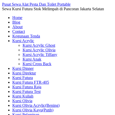
Pusat Sewa Alat Pesta Dan Toilet Portable
Sewa Kursi Futura Stok Melimpah di Pancoran Jakarta Selatan
Home
Blog
About
Contact
Kegunaan Tenda
Kursi Acrylic
Kursi Acrylic Ghost
Kursi Acrylic Olivia
Kursi Acrylic Tiffany
Kursi Anak
Kursi Cross Back
Kursi Dinner
Kursi Direktur
Kursi Futura
Kursi Futura FTR-405
Kursi Futura Raja
Kursi Futura Test
Kursi Kuliah
Kursi Olivia
Kursi Olivia Acrylic(Bening)
Kursi Olivia Kayu(Putih)
Kursi Pelaminan