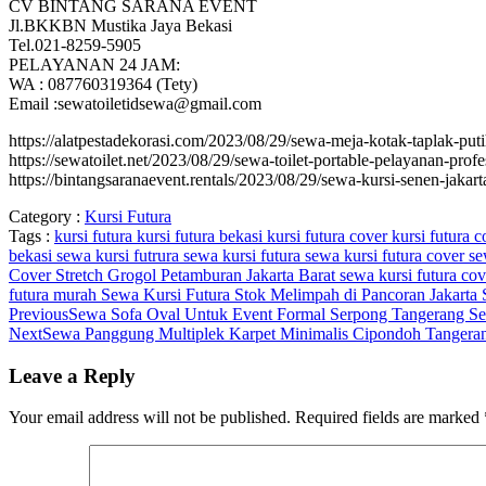
CV BINTANG SARANA EVENT
Jl.BKKBN Mustika Jaya Bekasi
Tel.021-8259-5905
PELAYANAN 24 JAM:
WA : 087760319364 (Tety)
Email :sewatoiletidsewa@gmail.com
https://alatpestadekorasi.com/2023/08/29/sewa-meja-kotak-taplak-put
https://sewatoilet.net/2023/08/29/sewa-toilet-portable-pelayanan-profes
https://bintangsaranaevent.rentals/2023/08/29/sewa-kursi-senen-jakart
Category :
Kursi Futura
Tags :
kursi futura
kursi futura bekasi
kursi futura cover
kursi futura
bekasi
sewa kursi futrura
sewa kursi futura
sewa kursi futura cover
se
Cover Stretch Grogol Petamburan Jakarta Barat
sewa kursi futura cov
futura murah
Sewa Kursi Futura Stok Melimpah di Pancoran Jakarta 
Previous
Sewa Sofa Oval Untuk Event Formal Serpong Tangerang Se
Next
Sewa Panggung Multiplek Karpet Minimalis Cipondoh Tangera
Leave a Reply
Your email address will not be published.
Required fields are marked