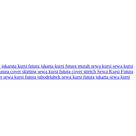
a jakarata
kursi futura jakarta
kursi futura murah
sewa kursi
sewa kursi
utura cover skirting
sewa kursi futura cover stretch
Sewa Kursi Futura
er
sewa kursi futura jabodetabek
sewa kursi futura jakarta
sewa kursi