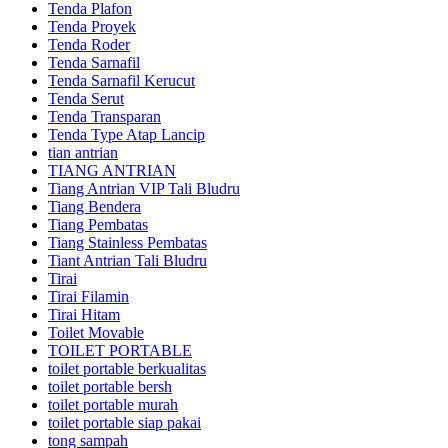
Tenda Plafon
Tenda Proyek
Tenda Roder
Tenda Sarnafil
Tenda Sarnafil Kerucut
Tenda Serut
Tenda Transparan
Tenda Type Atap Lancip
tian antrian
TIANG ANTRIAN
Tiang Antrian VIP Tali Bludru
Tiang Bendera
Tiang Pembatas
Tiang Stainless Pembatas
Tiant Antrian Tali Bludru
Tirai
Tirai Filamin
Tirai Hitam
Toilet Movable
TOILET PORTABLE
toilet portable berkualitas
toilet portable bersh
toilet portable murah
toilet portable siap pakai
tong sampah