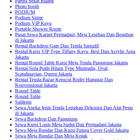
Partisi Sekat Ruang
Photo booth
PODIUM
Podium Sirine
Podium VIP Kayu
Portable Shower Room
Pusat Sewa Karpet Permadani, Meja Lesehan Dan Beanbag
di Jakarta
Rental Backdrop Gate Dan Tenda Sarnafil
Rental Kursi VIP Type Tiffany Kayu, Besi Dan Acrylic Area
Jakarta
Rental Round Table Kursi Meja Tenda Panggung Jakarta
Rental Sofa Putih Hitam Type Minimalis, Oval,
Scandinavian, Queen Jakarta
Rental Tenda Bazar Kerucut Roder Hanggar Dan
Konvensional Jakarta
Round Table
Round Table
Sailtents
Sewa Aneka Jenis Tenda Lengkap Dekorasi Dan Alat Pesta
di Jakarta
Sewa Backdrop Dan Panggung
Sewa Kursi Louis Meja Sudut Dan Permadani Jakarta
Sewa Meja Bundar Dan Kursi Futura Cover Gold Jakarta
Sewa Meja Bundar Dan Meja Kotak