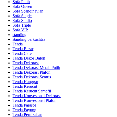
Sofa Putih
Sofa Queen
Sofa Scandinavian
Sofa Single
Sofa Studio
Sofa Triple
Sofa VIP
standing
standing berkualitas
Tenda
Tenda Bazar
Tenda Cafe
Tenda Dekor Balon
Tenda Dekorasi
Tenda Dekorasi Merah Putih
Tenda Dekorasi Plafon
Tenda Dekorasi Sentris
Tenda Hanggar
Tenda Kerucut
Tenda Kerucut Sarnafil
Tenda Konvesional Dekorasi
Tenda Konvesional Plafon
Tenda Parasol
Tenda Payung
Tenda Pernikahan