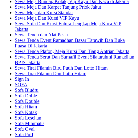
Sewa Meja Bundar, Kotak, Vip Kayu Dan Kaca di Jakarta
Sewa Meja Dan Karpet Tanjung Priok Jakut
Sewa Meja dan Kursi Standar
Sewa Meja Dan Kursi VIP Kayu
Sewa Sofa Dan Kursi Futura Lengkap Meja Kaca VIP
Jakarta
Sewa Tenda dan Alat Pesta
Sewa Tenda Event Ramadhan Bazar Tarawih Dan Buka
Puasa Di Jakarta
Sewa Tenda Plafon, Meja Kursi Dan Tiang Antrian Jakarta
Sewa Tenda Serut Dan Sarnafil Event Silaturahmi Ramadhan
BPJS Jakarta
Sewa Tirai Filamin Biru Putih Dan Lotto Hitam
Sewa Tirai Filamin Dan Lotto Hitam
Sign In
SOFA
Sofa Bludru
Sofa Doble
Sofa Double
Sofa Hitam
Sofa Kotak
Sofa Lesehan
Sofa Minimalis
Sofa Oval
Sofa Puff