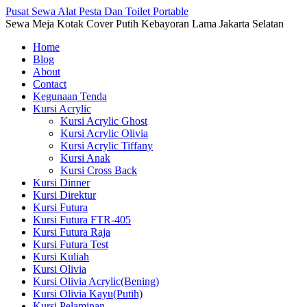
Pusat Sewa Alat Pesta Dan Toilet Portable
Sewa Meja Kotak Cover Putih Kebayoran Lama Jakarta Selatan
Home
Blog
About
Contact
Kegunaan Tenda
Kursi Acrylic
Kursi Acrylic Ghost
Kursi Acrylic Olivia
Kursi Acrylic Tiffany
Kursi Anak
Kursi Cross Back
Kursi Dinner
Kursi Direktur
Kursi Futura
Kursi Futura FTR-405
Kursi Futura Raja
Kursi Futura Test
Kursi Kuliah
Kursi Olivia
Kursi Olivia Acrylic(Bening)
Kursi Olivia Kayu(Putih)
Kursi Pelaminan