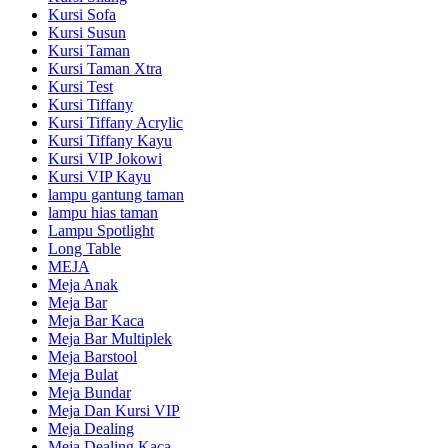
Kursi Sofa
Kursi Susun
Kursi Taman
Kursi Taman Xtra
Kursi Test
Kursi Tiffany
Kursi Tiffany Acrylic
Kursi Tiffany Kayu
Kursi VIP Jokowi
Kursi VIP Kayu
lampu gantung taman
lampu hias taman
Lampu Spotlight
Long Table
MEJA
Meja Anak
Meja Bar
Meja Bar Kaca
Meja Bar Multiplek
Meja Barstool
Meja Bulat
Meja Bundar
Meja Dan Kursi VIP
Meja Dealing
Meja Dealing Kaca