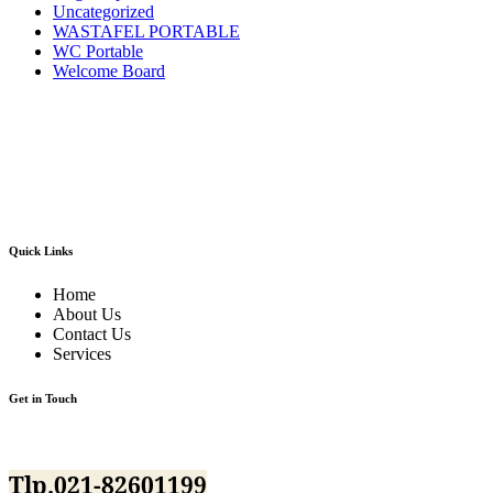
Uncategorized
WASTAFEL PORTABLE
WC Portable
Welcome Board
Kami adalah pusatnya jasa sewa/rental alat pesta dan dekorasi terlengkap dan
berkualitas terbaik di area Jabodetabek dan sekitarnya.Kami menyewakan
berbagai macam jenis alat pesta mulai dari kursi futura,kursi sofa,kursi
tiffany,kursi olivia,kursi barstool,meja barstool,meja kotak,meja bulat,berbagai
jenis panggung,tenda-tenda pesta dan pameran,sound sistem dan masih banyak
lagi alat event dan dekorasi lainnya.
Quick Links
Home
About Us
Contact Us
Services
Get in Touch
Jl.BKKBN NO.12 Mustika Jaya Bekasi
Tlp.021-82601199