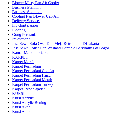
Blower Misty Fan Air Cooler
Business Planning
Business Solutions
Cooling Fan Blower Uap Air
Delivery Services
flip chart papper
Flooring
Gong Peresmian
Investment
Jasa Sewa Sofa Oval Dan Meja Retro Putih Di Jakarta
Jasa Sewa Toilet Dan Wastafel Portable Berkualitas di Bogor
Kamar Mandi Portable
KARPET
Karpet Merah
Karpet Permadani
Karpet Permadani Cokelat
Karpet Permadani Hijau
Karpet Permadani Merah
Karpet Permadani Turkey
Karpet Type Sajadah
KURSI
Kursi Acrylic
Kursi Acrylic Bening
Kursi Akad
Kursi Anak