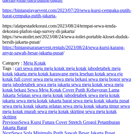
daerah-johar-baru-paling-bagus/
https://bintangjayaevent.com/2023/07/20/sewa-kursi-cempaka-putih-
barat-cempaka-putih-jakarta-
https://alatpestadekorasi.com/2023/08/24/tempat-sewa-tenda-
dekorasi-plafon-siap-survey-di-jakarta/
https://sewatoilet.net/2023/08/24/sewa-toilet-portable-kloset-duduk-
bersih-jakarta-pusat/
https://bintangsaranaevent.rentals/2023/08/24/sewa-kursi-karang-
anyar-sawah-besar-jakarta-pusat
/
Category :
Meja Kotak
Tags :
cari sewa meja
meja kotak
meja kotak jabodetabek
meja
kotak jakarta
meja kotak karawang
meja lesehan kotak
sewa eja
kotak full cover
sewa meja
sewa meja bekasi
sewa meja bogor
sewa
meja jabodetabek
sewa meja jakarta
sewa meja kotak
sewa meja
kotak bekasi
Sewa Meja Kotak Cover Putih Kebayoran Lama
Jakarta Selatan
sewa meja kotak jabodetabek
sewa meja kotak
jakarta
sewa meja kotak jakarta barat
sewa meja kotak jakarta pusat
sewa meja kotak jakarta selatan
sewa meja kotak jakarta timur
sewa
meja kotak murah
sewa meja kotak skirting
sewa meja kotak
skriting
Previous
Sewa Kursi Futura Cover Stretch Grogol Petamburan
Jakarta Barat
Next
Sewa Sofa Minimalis Putih Sawah Besar Jakarta Pusat