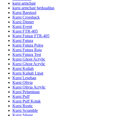
kursi armchair
kursi armchair berkualitas
Kursi Barstool
Kursi Crossback
Kursi Dinner
Kursi Event
Kursi FTR-405
Kursi Futuar FTR-405
Kursi Futura
Kursi Futura Polos
Kursi Futura Raja
Kursi Futura Test
Kursi Ghost Acrylic
Kursi Ghost Acrylic
Kursi Kuliah
Kursi Kuliah Lipat
Kursi Lesehan
Kursi Olivia
Kursi Olivia Acrylic
Kursi Pelaminan
Kursi Puff
Kursi Puff Kotak
Kursi Rustic
Kursi Scramble
Kursi Silang