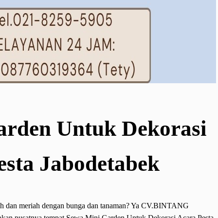
arden Untuk Dekorasi
esta Jabodetabek
mewah dan meriah dengan bunga dan tanaman? Ya CV.BINTANG
 pusatnya tempat Sewa Mini Garden Untuk Dekorasi Acara Pesta