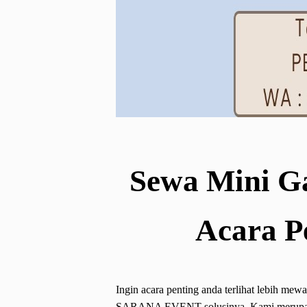
Sewa Mini G
Acara P
Ingin acara penting anda terlihat lebih 
SARANA EVENT solusinya. Kami merupakan