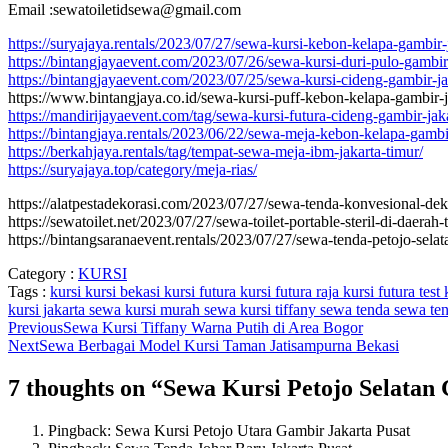
Email :sewatoiletidsewa@gmail.com
https://suryajaya.rentals/2023/07/27/sewa-kursi-kebon-kelapa-gambir-
https://bintangjayaevent.com/2023/07/26/sewa-kursi-duri-pulo-gambir-
https://bintangjayaevent.com/2023/07/25/sewa-kursi-cideng-gambir-ja
https://www.bintangjaya.co.id/sewa-kursi-puff-kebon-kelapa-gambir-j
https://mandirijayaevent.com/tag/sewa-kursi-futura-cideng-gambir-jaka
https://bintangjaya.rentals/2023/06/22/sewa-meja-kebon-kelapa-gambir
https://berkahjaya.rentals/tag/tempat-sewa-meja-ibm-jakarta-timur/
https://suryajaya.top/category/meja-rias/
https://alatpestadekorasi.com/2023/07/27/sewa-tenda-konvesional-deko
https://sewatoilet.net/2023/07/27/sewa-toilet-portable-steril-di-daerah
https://bintangsaranaevent.rentals/2023/07/27/sewa-tenda-petojo-selat
Category :
KURSI
Tags :
kursi
kursi bekasi
kursi futura
kursi futura raja
kursi futura test
kursi jakarta
sewa kursi murah
sewa kursi tiffany
sewa tenda
sewa ten
Previous
Sewa Kursi Tiffany Warna Putih di Area Bogor
Next
Sewa Berbagai Model Kursi Taman Jatisampurna Bekasi
7 thoughts on “
Sewa Kursi Petojo Selatan
Pingback: Sewa Kursi Petojo Utara Gambir Jakarta Pusat