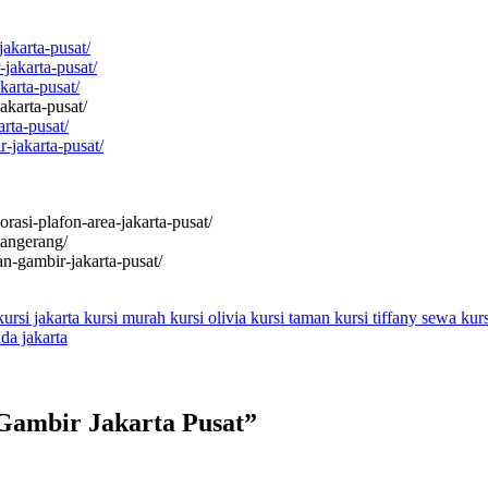
jakarta-pusat/
jakarta-pusat/
karta-pusat/
akarta-pusat/
rta-pusat/
-jakarta-pusat/
rasi-plafon-area-jakarta-pusat/
-tangerang/
an-gambir-jakarta-pusat/
kursi jakarta
kursi murah
kursi olivia
kursi taman
kursi tiffany
sewa kur
da jakarta
 Gambir Jakarta Pusat
”