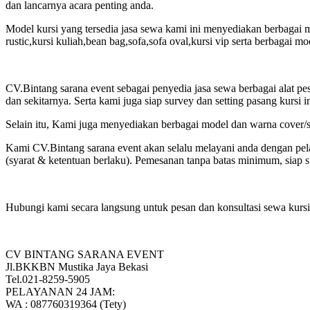
dan lancarnya acara penting anda.
Model kursi yang tersedia jasa sewa kami ini menyediakan berbagai mode
rustic,kursi kuliah,bean bag,sofa,sofa oval,kursi vip serta berbagai m
CV.Bintang sarana event sebagai penyedia jasa sewa berbagai alat pes
dan sekitarnya. Serta kami juga siap survey dan setting pasang kursi 
Selain itu, Kami juga menyediakan berbagai model dan warna cover/sa
Kami CV.Bintang sarana event akan selalu melayani anda dengan pelay
(syarat & ketentuan berlaku). Pemesanan tanpa batas minimum, siap sur
Hubungi kami secara langsung untuk pesan dan konsultasi sewa kurs
CV BINTANG SARANA EVENT
Jl.BKKBN Mustika Jaya Bekasi
Tel.021-8259-5905
PELAYANAN 24 JAM:
WA : 087760319364 (Tety)