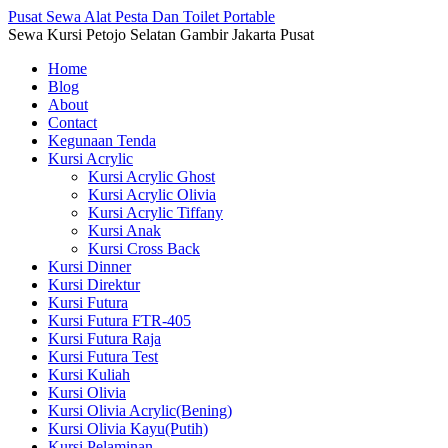
Pusat Sewa Alat Pesta Dan Toilet Portable
Sewa Kursi Petojo Selatan Gambir Jakarta Pusat
Home
Blog
About
Contact
Kegunaan Tenda
Kursi Acrylic
Kursi Acrylic Ghost
Kursi Acrylic Olivia
Kursi Acrylic Tiffany
Kursi Anak
Kursi Cross Back
Kursi Dinner
Kursi Direktur
Kursi Futura
Kursi Futura FTR-405
Kursi Futura Raja
Kursi Futura Test
Kursi Kuliah
Kursi Olivia
Kursi Olivia Acrylic(Bening)
Kursi Olivia Kayu(Putih)
Kursi Pelaminan