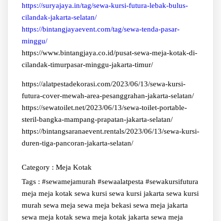
https://suryajaya.in/tag/sewa-kursi-futura-lebak-bulus-
cilandak-jakarta-selatan/
https://bintangjayaevent.com/tag/sewa-tenda-pasar-
minggu/
https://www.bintangjaya.co.id/pusat-sewa-meja-kotak-di-
cilandak-timurpasar-minggu-jakarta-timur/
https://alatpestadekorasi.com/2023/06/13/sewa-kursi-
futura-cover-mewah-area-pesanggrahan-jakarta-selatan/
https://sewatoilet.net/2023/06/13/sewa-toilet-portable-
steril-bangka-mampang-prapatan-jakarta-selatan/
https://bintangsaranaevent.rentals/2023/06/13/sewa-kursi-
duren-tiga-pancoran-jakarta-selatan/
Category :
Meja Kotak
Tags :
#sewamejamurah #sewaalatpesta #sewakursifutura
meja
meja kotak
sewa kursi
sewa kursi jakarta
sewa kursi
murah
sewa meja
sewa meja bekasi
sewa meja jakarta
sewa meja kotak
sewa meja kotak jakarta
sewa meja