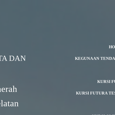
H
TA DAN
KEGUNAAN TEND
KURSI F
aerah
KURSI FUTURA TE
latan