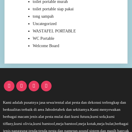
toilet portable murah
toilet portable siap pakai
tong sampah
Uncategorized
WASTAFEL PORTABLE
WC Portable
Welcome Board
Kami adalah pusatnya jasa sewa/rental alat pesta dan dekorasi terlengkap dan
berkualitas terbaik di area Jabodetabek dan sekitarnya.Kami menyewakan
berbagai macam jenis alat pesta mulai dari kursi futura,kursi sofa,kursi
tiffany,kursi olivia,kursi barstool,meja barstool,meja kotak,meja bulat,berbagai
jenis panggung,tenda-tenda pesta dan pameran,sound sistem dan masih banyak